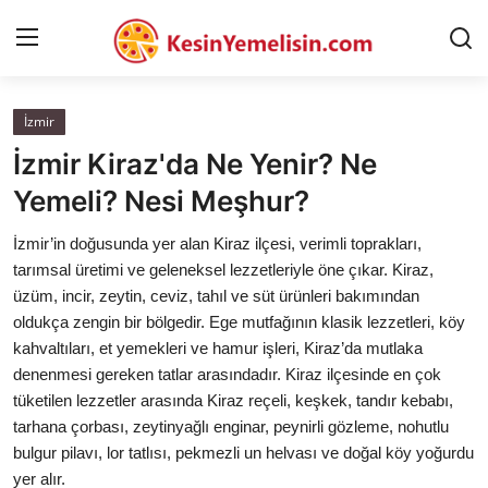
İzmir
AnaSayfa
İzmir Kiraz'da Ne Yenir? Ne
Gizlilik Sözleşmesi
Yemeli? Nesi Meşhur?
Rüya Tabirleri
İzmir’in doğusunda yer alan Kiraz ilçesi, verimli toprakları,
tarımsal üretimi ve geleneksel lezzetleriyle öne çıkar. Kiraz,
Diyet & Sağlıklı Beslenme
üzüm, incir, zeytin, ceviz, tahıl ve süt ürünleri bakımından
oldukça zengin bir bölgedir. Ege mutfağının klasik lezzetleri, köy
İletişim
kahvaltıları, et yemekleri ve hamur işleri, Kiraz’da mutlaka
denenmesi gereken tatlar arasındadır. Kiraz ilçesinde en çok
Şehirler
tüketilen lezzetler arasında Kiraz reçeli, keşkek, tandır kebabı,
Helal Gıda & Dini Hükümler
tarhana çorbası, zeytinyağlı enginar, peynirli gözleme, nohutlu
bulgur pilavı, lor tatlısı, pekmezli un helvası ve doğal köy yoğurdu
Gıda Güvenliği & Bilimi
yer alır.