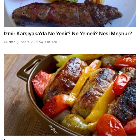
İzmir Karşıyaka'da Ne Yenir? Ne Yemeli? Nesi Meşhur?
Gurme
Şubat 9, 2025
0
120