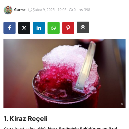
Kalori & Diyet Rehberi
Gurme
Şubat 9, 2025 - 10:05
0
398
Mutfak Püf Noktaları & İpuçları
Mekan & Lezzet Rotaları
Temel Gıda ve Ürün Rehberleri
İçecek Kültürü & Barista
Yöresel Tarifler & Ev Yemekleri
Gıda Güvenliği & Sağlık
İçecek Kültürü & Rehberleri
Popüler Kültür & Mutfak Tarihi
1. Kiraz Reçeli
Mutfak Temizliği & Pratik Bilgiler
Kiraz ilçesi, adını aldığı
kiraz üretimiyle ünlüdür ve en özel