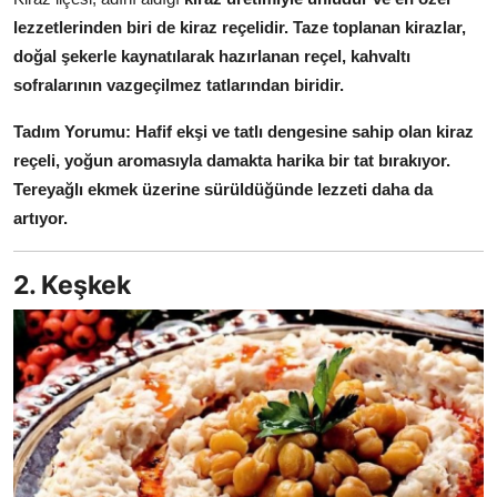
Anne & Bebek Beslenmesi
lezzetlerinden biri de kiraz reçelidir.
Taze toplanan kirazlar,
doğal şekerle kaynatılarak hazırlanan reçel, kahvaltı
Mutfak Sırları & Teknikler
sofralarının vazgeçilmez tatlarından biridir.
Gıda Sözlüğü & Nedir?
Tadım Yorumu:
Hafif ekşi ve tatlı dengesine sahip olan kiraz
reçeli, yoğun aromasıyla damakta harika bir tat bırakıyor.
Yemek Tarifleri & Menüler
Tereyağlı ekmek üzerine sürüldüğünde lezzeti daha da
artıyor.
2. Keşkek