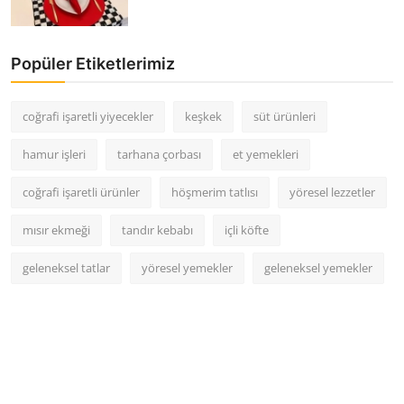
Popüler Etiketlerimiz
coğrafi işaretli yiyecekler
keşkek
süt ürünleri
hamur işleri
tarhana çorbası
et yemekleri
coğrafi işaretli ürünler
höşmerim tatlısı
yöresel lezzetler
mısır ekmeği
tandır kebabı
içli köfte
geleneksel tatlar
yöresel yemekler
geleneksel yemekler