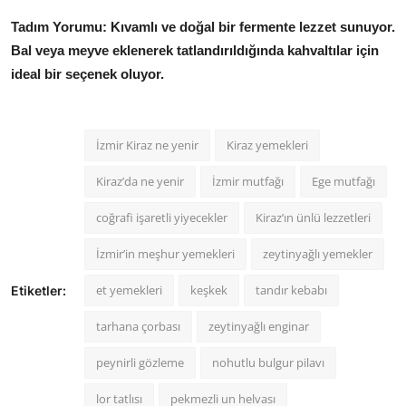
Tadım Yorumu:
Kıvamlı ve doğal bir fermente lezzet sunuyor.
Bal veya meyve eklenerek tatlandırıldığında kahvaltılar için
ideal bir seçenek oluyor.
İzmir Kiraz ne yenir
Kiraz yemekleri
Kiraz’da ne yenir
İzmir mutfağı
Ege mutfağı
coğrafi işaretli yiyecekler
Kiraz’ın ünlü lezzetleri
İzmir’in meşhur yemekleri
zeytinyağlı yemekler
et yemekleri
keşkek
tandır kebabı
Etiketler:
tarhana çorbası
zeytinyağlı enginar
peynirli gözleme
nohutlu bulgur pilavı
lor tatlısı
pekmezli un helvası