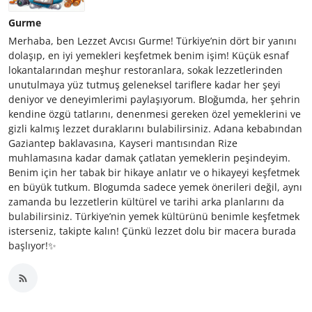
Gurme
Merhaba, ben Lezzet Avcısı Gurme! Türkiye’nin dört bir yanını
dolaşıp, en iyi yemekleri keşfetmek benim işim! Küçük esnaf
lokantalarından meşhur restoranlara, sokak lezzetlerinden
unutulmaya yüz tutmuş geleneksel tariflere kadar her şeyi
deniyor ve deneyimlerimi paylaşıyorum. Bloğumda, her şehrin
kendine özgü tatlarını, denenmesi gereken özel yemeklerini ve
gizli kalmış lezzet duraklarını bulabilirsiniz. Adana kebabından
Gaziantep baklavasına, Kayseri mantısından Rize
muhlamasına kadar damak çatlatan yemeklerin peşindeyim.
Benim için her tabak bir hikaye anlatır ve o hikayeyi keşfetmek
en büyük tutkum. Blogumda sadece yemek önerileri değil, aynı
zamanda bu lezzetlerin kültürel ve tarihi arka planlarını da
bulabilirsiniz. Türkiye’nin yemek kültürünü benimle keşfetmek
isterseniz, takipte kalın! Çünkü lezzet dolu bir macera burada
başlıyor!✨