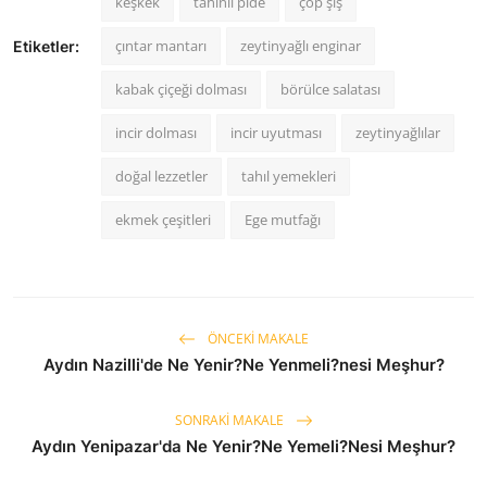
keşkek
tahinli pide
çöp şiş
çıntar mantarı
zeytinyağlı enginar
Etiketler:
kabak çiçeği dolması
börülce salatası
incir dolması
incir uyutması
zeytinyağlılar
doğal lezzetler
tahıl yemekleri
ekmek çeşitleri
Ege mutfağı
ÖNCEKI MAKALE
Aydın Nazilli'de Ne Yenir?Ne Yenmeli?nesi Meşhur?
SONRAKI MAKALE
Aydın Yenipazar'da Ne Yenir?Ne Yemeli?Nesi Meşhur?