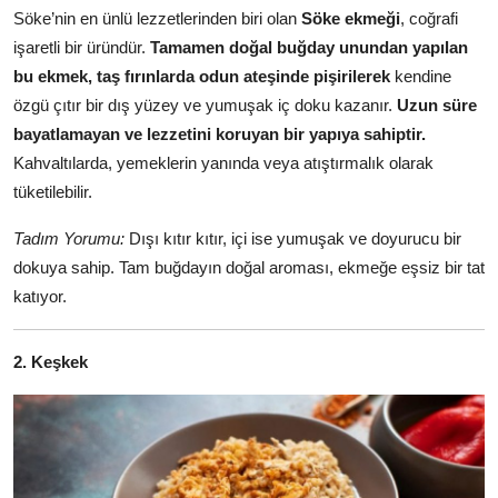
Söke’nin en ünlü lezzetlerinden biri olan
Söke ekmeği
, coğrafi
Anne & Bebek Beslenmesi
işaretli bir üründür.
Tamamen doğal buğday unundan yapılan
Mutfak Sırları & Teknikler
bu ekmek, taş fırınlarda odun ateşinde pişirilerek
kendine
özgü çıtır bir dış yüzey ve yumuşak iç doku kazanır.
Uzun süre
Gıda Sözlüğü & Nedir?
bayatlamayan ve lezzetini koruyan bir yapıya sahiptir.
Kahvaltılarda, yemeklerin yanında veya atıştırmalık olarak
Yemek Tarifleri & Menüler
tüketilebilir.
Tadım Yorumu:
Dışı kıtır kıtır, içi ise yumuşak ve doyurucu bir
dokuya sahip. Tam buğdayın doğal aroması, ekmeğe eşsiz bir tat
katıyor.
2. Keşkek