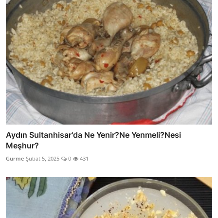
Aydın Sultanhisar'da Ne Yenir?Ne Yenmeli?Nesi
Meşhur?
Gurme
Şubat 5, 2025
0
431