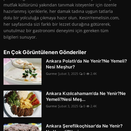
mutfak kültürünü yakından tanımak isteyenler için özenle
hazırlanmış içeriklerle, her damak tadına uygun tatlarla
dolu bir yolculuğa çıkmaya hazır olun. KesinYemelisin.com,
her sayfasında sizi farklı bir lezzet durağına götürerek,
unutulmaz bir gastronomi deneyimi için gereken tüm
bilgileri sunuyor.
En Çok Görüntülenen Gönderiler
Ankara Polatlı'da Ne Yenir?Ne Yemeli?
Nesi Meşhur?
Gurme
Şubat 3, 2025
0
2.4K
Ankara Kızılcahamam'da Ne Yenir?Ne
Yemeli?Nesi Meş...
Gurme
Şubat 3, 2025
0
2.4K
Ankara Şereflikoçhisar'da Ne Yenir?