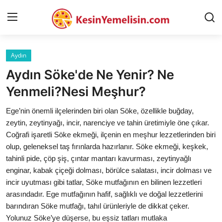
Aydın
AnaSayfa
Aydın Söke'de Ne Yenir? Ne
Gizlilik Sözleşmesi
Yenmeli?Nesi Meşhur?
Rüya Tabirleri
Ege’nin önemli ilçelerinden biri olan Söke, özellikle buğday,
zeytin, zeytinyağı, incir, narenciye ve tahin üretimiyle öne çıkar.
Diyet & Sağlıklı Beslenme
Coğrafi işaretli Söke ekmeği, ilçenin en meşhur lezzetlerinden biri
olup, geleneksel taş fırınlarda hazırlanır. Söke ekmeği, keşkek,
İletişim
tahinli pide, çöp şiş, çıntar mantarı kavurması, zeytinyağlı
enginar, kabak çiçeği dolması, börülce salatası, incir dolması ve
Şehirler
incir uyutması gibi tatlar, Söke mutfağının en bilinen lezzetleri
Helal Gıda & Dini Hükümler
arasındadır. Ege mutfağının hafif, sağlıklı ve doğal lezzetlerini
barındıran Söke mutfağı, tahıl ürünleriyle de dikkat çeker.
Gıda Güvenliği & Bilimi
Yolunuz Söke’ye düşerse, bu eşsiz tatları mutlaka