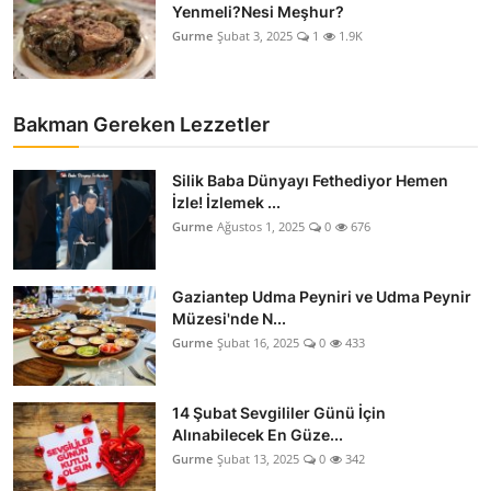
Yenmeli?Nesi Meşhur?
Gurme
Şubat 3, 2025
1
1.9K
Bakman Gereken Lezzetler
Silik Baba Dünyayı Fethediyor Hemen
İzle! İzlemek ...
Gurme
Ağustos 1, 2025
0
676
Gaziantep Udma Peyniri ve Udma Peynir
Müzesi'nde N...
Gurme
Şubat 16, 2025
0
433
14 Şubat Sevgililer Günü İçin
Alınabilecek En Güze...
Gurme
Şubat 13, 2025
0
342