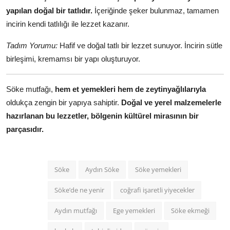
yapılan doğal bir tatlıdır.
İçeriğinde şeker bulunmaz, tamamen
incirin kendi tatlılığı ile lezzet kazanır.
Tadım Yorumu:
Hafif ve doğal tatlı bir lezzet sunuyor. İncirin sütle
birleşimi, kremamsı bir yapı oluşturuyor.
Söke mutfağı,
hem et yemekleri hem de zeytinyağlılarıyla
oldukça zengin bir yapıya sahiptir.
Doğal ve yerel malzemelerle
hazırlanan bu lezzetler, bölgenin kültürel mirasının bir
parçasıdır.
Söke
Aydın Söke
Söke yemekleri
Söke’de ne yenir
coğrafi işaretli yiyecekler
Aydın mutfağı
Ege yemekleri
Söke ekmeği