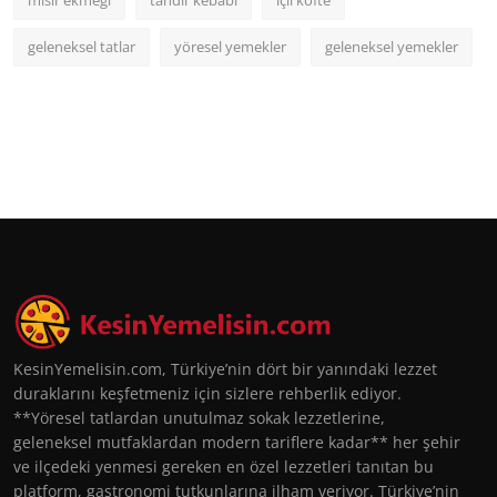
geleneksel tatlar
yöresel yemekler
geleneksel yemekler
KesinYemelisin.com, Türkiye’nin dört bir yanındaki lezzet
duraklarını keşfetmeniz için sizlere rehberlik ediyor.
**Yöresel tatlardan unutulmaz sokak lezzetlerine,
geleneksel mutfaklardan modern tariflere kadar** her şehir
ve ilçedeki yenmesi gereken en özel lezzetleri tanıtan bu
platform, gastronomi tutkunlarına ilham veriyor. Türkiye’nin