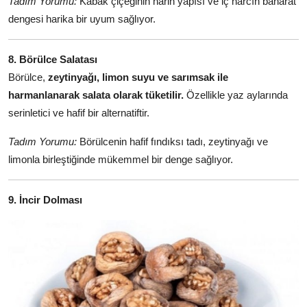
Tadım Yorumu:
Kabak çiçeğinin narin yapısı ve iç harcın baharat
dengesi harika bir uyum sağlıyor.
8. Börülce Salatası
Börülce,
zeytinyağı, limon suyu ve sarımsak ile
harmanlanarak salata olarak tüketilir.
Özellikle yaz aylarında
serinletici ve hafif bir alternatiftir.
Tadım Yorumu:
Börülcenin hafif fındıksı tadı, zeytinyağı ve
limonla birleştiğinde mükemmel bir denge sağlıyor.
9. İncir Dolması