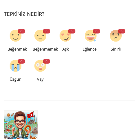
TEPKINIZ NEDIR?
0
0
0
0
0
Beğenmek
Beğenmemek
Aşk
Eğlenceli
Sinirli
0
0
Üzgün
Vay