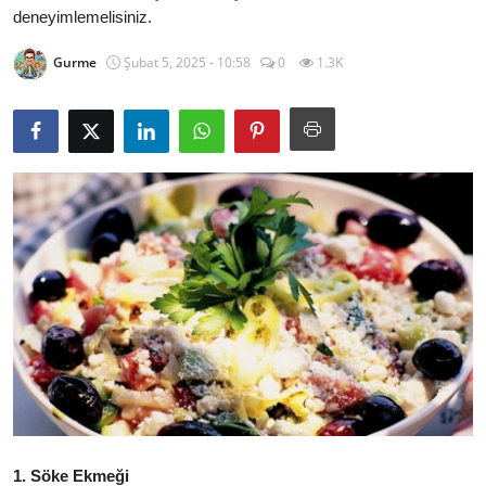
deneyimlemelisiniz.
Kalori & Diyet Rehberi
Gurme
Şubat 5, 2025 - 10:58
0
1.3K
Mutfak Püf Noktaları & İpuçları
Mekan & Lezzet Rotaları
Temel Gıda ve Ürün Rehberleri
İçecek Kültürü & Barista
Yöresel Tarifler & Ev Yemekleri
Gıda Güvenliği & Sağlık
İçecek Kültürü & Rehberleri
Popüler Kültür & Mutfak Tarihi
Mutfak Temizliği & Pratik Bilgiler
1. Söke Ekmeği