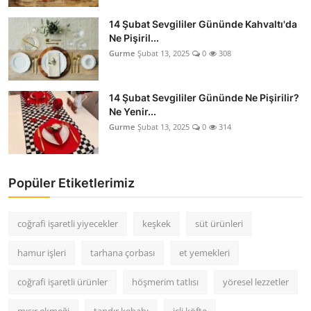
14 Şubat Sevgililer Gününde Kahvaltı'da
Ne Pişiril...
Gurme
Şubat 13, 2025
0
308
14 Şubat Sevgililer Gününde Ne Pişirilir?
Ne Yenir...
Gurme
Şubat 13, 2025
0
314
Popüler Etiketlerimiz
coğrafi işaretli yiyecekler
keşkek
süt ürünleri
hamur işleri
tarhana çorbası
et yemekleri
coğrafi işaretli ürünler
höşmerim tatlısı
yöresel lezzetler
mısır ekmeği
tandır kebabı
içli köfte