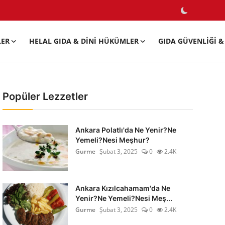
LER
HELAL GIDA & DINI HÜKÜMLER
GIDA GÜVENLIĞI & 
Popüler Lezzetler
Ankara Polatlı'da Ne Yenir?Ne
Yemeli?Nesi Meşhur?
Gurme
Şubat 3, 2025
0
2.4K
Ankara Kızılcahamam'da Ne
Yenir?Ne Yemeli?Nesi Meş...
Gurme
Şubat 3, 2025
0
2.4K