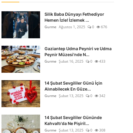
Silik Baba Dünyayı Fethediyor
Hemen İzle! İzlemek ...
Gurme
Ağustos 1, 2025
0
676
Gaziantep Udma Peyniri ve Udma
Peynir Müzesi'nde N...
Gurme
Şubat 16, 2025
0
433
14 Şubat Sevgililer Günü İçin
Alınabilecek En Güze...
Gurme
Şubat 13, 2025
0
342
14 Şubat Sevgililer Gününde
Kahvaltı'da Ne Pişiril...
Gurme
Şubat 13, 2025
0
308