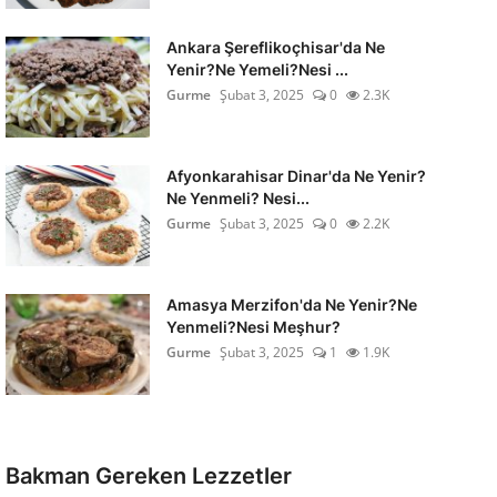
Ankara Şereflikoçhisar'da Ne
Yenir?Ne Yemeli?Nesi ...
Gurme
Şubat 3, 2025
0
2.3K
Afyonkarahisar Dinar'da Ne Yenir?
Ne Yenmeli? Nesi...
Gurme
Şubat 3, 2025
0
2.2K
Amasya Merzifon'da Ne Yenir?Ne
Yenmeli?Nesi Meşhur?
Gurme
Şubat 3, 2025
1
1.9K
Bakman Gereken Lezzetler