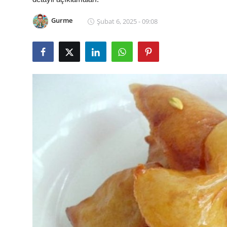
Kalori & Diyet Rehberi
Gurme
Şubat 6, 2025 - 09:08
Mutfak Püf Noktaları & İpuçları
Mekan & Lezzet Rotaları
Temel Gıda ve Ürün Rehberleri
İçecek Kültürü & Barista
Yöresel Tarifler & Ev Yemekleri
Gıda Güvenliği & Sağlık
İçecek Kültürü & Rehberleri
Popüler Kültür & Mutfak Tarihi
Mutfak Temizliği & Pratik Bilgiler