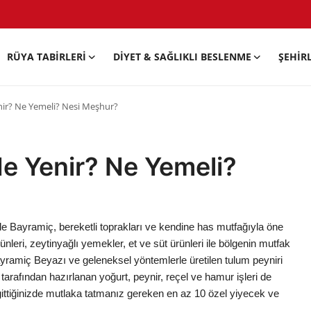
RÜYA TABIRLERI
DIYET & SAĞLIKLI BESLENME
ŞEHIR
ir? Ne Yemeli? Nesi Meşhur?
e Yenir? Ne Yemeli?
 Bayramiç, bereketli toprakları ve kendine has mutfağıyla öne
ünleri, zeytinyağlı yemekler, et ve süt ürünleri ile bölgenin mutfak
 Bayramiç Beyazı ve geleneksel yöntemlerle üretilen tulum peyniri
r tarafından hazırlanan yoğurt, peynir, reçel ve hamur işleri de
gittiğinizde mutlaka tatmanız gereken en az 10 özel yiyecek ve