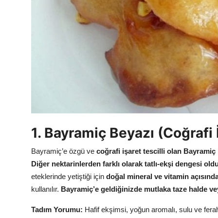
Anne & Bebek Beslenmesi
Mutfak Sırları & Teknikler
Gıda Sözlüğü & Nedir?
Yemek Tarifleri & Menüler
1. Bayramiç Beyazı (Coğrafi İ
Bayramiç’e özgü ve
coğrafi işaret tescilli olan Bayramiç
Diğer nektarinlerden farklı olarak tatlı-ekşi dengesi old
eteklerinde yetiştiği için
doğal mineral ve vitamin açısınd
kullanılır.
Bayramiç’e geldiğinizde mutlaka taze halde vey
Tadım Yorumu:
Hafif ekşimsi, yoğun aromalı, sulu ve ferahl