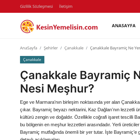
Gizlilik Sözleşmesi
İletişim
ANASAYFA
AnaSayfa
AnaSayfa
Şehirler
Çanakkale
Çanakkale Bayramiç Ne Yen
Gizlilik Sözleşmesi
Çanakkale
Rüya Tabirleri
Çanakkale Bayramiç N
Diyet & Sağlıklı Beslenme
Nesi Meşhur?
İletişim
Ege ve Marmara’nın birleşim noktasında yer alan Çanakkale
Şehirler
çıkar. Bayramiç beyazı nektarini, Kaz Dağları'nın lezzetli ür
kültürü zengin ve doğaldır. Özellikle coğrafi işaret tescilli
Helal Gıda & Dini Hükümler
bu bölgenin en meşhur lezzetleri arasındadır. Yerli üreticile
Bayramiç mutfağında önemli bir yer tutar. İşte Bayramiç’e 
Gıda Güvenliği & Bilimi
detaylı açıklamaları.