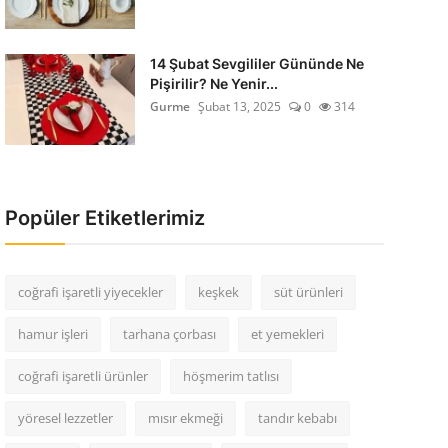
14 Şubat Sevgililer Gününde Ne
Pişirilir? Ne Yenir...
Gurme
Şubat 13, 2025
0
314
Popüler Etiketlerimiz
coğrafi işaretli yiyecekler
keşkek
süt ürünleri
hamur işleri
tarhana çorbası
et yemekleri
coğrafi işaretli ürünler
höşmerim tatlısı
yöresel lezzetler
mısır ekmeği
tandır kebabı