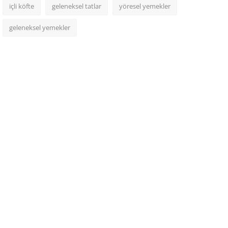
içli köfte
geleneksel tatlar
yöresel yemekler
geleneksel yemekler