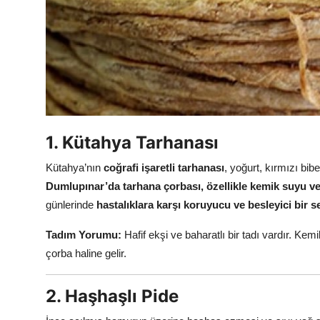
Anne & Bebek Beslenmesi
Mutfak Sırları & Teknikler
Gıda Sözlüğü & Nedir?
Yemek Tarifleri & Menüler
1. Kütahya Tarhanası
Kütahya’nın
coğrafi işaretli tarhanası
, yoğurt, kırmızı bib
Dumlupınar’da tarhana çorbası, özellikle kemik suyu veya
günlerinde
hastalıklara karşı koruyucu ve besleyici bir s
Tadım Yorumu:
Hafif ekşi ve baharatlı bir tadı vardır. K
çorba haline gelir.
2. Haşhaşlı Pide