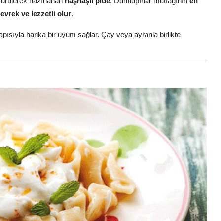
sürülerek hazırlanan
haşhaşlı pide
, Dumlupınar mutfağının
en
evrek ve lezzetli olur
.
ısıyla harika bir uyum sağlar. Çay veya ayranla birlikte