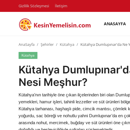
Gizlilik Sözleşmesi
İletişim
ANASAYFA
AnaSayfa
AnaSayfa
Şehirler
Kütahya
Kütahya Dumlupınar'da Ne Y
Gizlilik Sözleşmesi
Kütahya
Rüya Tabirleri
Kütahya Dumlupınar'd
Diyet & Sağlıklı Beslenme
Nesi Meşhur?
İletişim
Kütahya’nın tarihiyle öne çıkan ilçelerinden biri olan Duml
Şehirler
yemekleri, hamur işleri, tahinli lezzetler ve süt ürünleri bölg
Kütahya tarhanası, haşhaşlı pide, cimcik mantısı, çömlek 
Helal Gıda & Dini Hükümler
yoğurdu, sac böreği ve nohutlu yahni Dumlupınar’da en çok t
arasında nohut, mercimek, buğday ve süt ürünleri öne çıkm
Gıda Güvenliği & Bilimi
doğallığı ve besleyiciliğiyle sofraları süslemektedir.