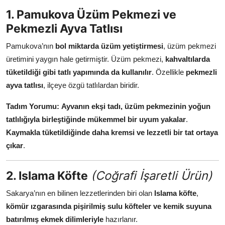
Anne & Bebek Beslenmesi
1. Pamukova Üzüm Pekmezi ve
Pekmezli Ayva Tatlısı
Mutfak Sırları & Teknikler
Pamukova’nın
bol miktarda üzüm yetiştirmesi
, üzüm pekmezi
Gıda Sözlüğü & Nedir?
üretimini yaygın hale getirmiştir. Üzüm pekmezi,
kahvaltılarda
tüketildiği gibi tatlı yapımında da kullanılır
. Özellikle
pekmezli
Yemek Tarifleri & Menüler
ayva tatlısı
, ilçeye özgü tatlılardan biridir.
Tadım Yorumu:
Ayvanın ekşi tadı, üzüm pekmezinin yoğun
tatlılığıyla birleştiğinde mükemmel bir uyum yakalar
.
Kaymakla tüketildiğinde daha kremsi ve lezzetli bir tat ortaya
çıkar
.
2. Islama Köfte
(Coğrafi İşaretli Ürün)
Sakarya’nın en bilinen lezzetlerinden biri olan
Islama köfte
,
kömür ızgarasında pişirilmiş sulu köfteler ve kemik suyuna
batırılmış ekmek dilimleriyle
hazırlanır.