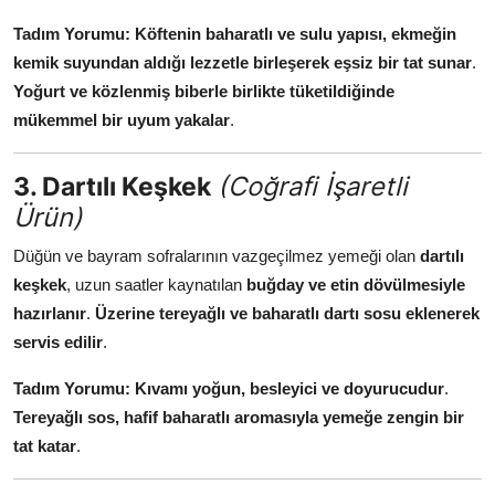
Tadım Yorumu:
Köftenin baharatlı ve sulu yapısı, ekmeğin
kemik suyundan aldığı lezzetle birleşerek eşsiz bir tat sunar
.
Yoğurt ve közlenmiş biberle birlikte tüketildiğinde
mükemmel bir uyum yakalar
.
3. Dartılı Keşkek
(Coğrafi İşaretli
Ürün)
Düğün ve bayram sofralarının vazgeçilmez yemeği olan
dartılı
keşkek
, uzun saatler kaynatılan
buğday ve etin dövülmesiyle
hazırlanır
.
Üzerine tereyağlı ve baharatlı dartı sosu eklenerek
servis edilir
.
Tadım Yorumu:
Kıvamı yoğun, besleyici ve doyurucudur
.
Tereyağlı sos, hafif baharatlı aromasıyla yemeğe zengin bir
tat katar
.