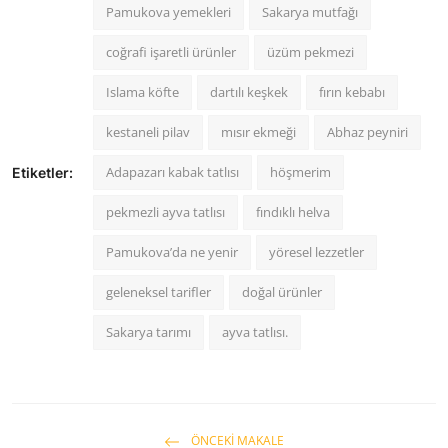
Pamukova yemekleri
Sakarya mutfağı
coğrafi işaretli ürünler
üzüm pekmezi
Islama köfte
dartılı keşkek
fırın kebabı
kestaneli pilav
mısır ekmeği
Abhaz peyniri
Adapazarı kabak tatlısı
höşmerim
Etiketler:
pekmezli ayva tatlısı
fındıklı helva
Pamukova’da ne yenir
yöresel lezzetler
geleneksel tarifler
doğal ürünler
Sakarya tarımı
ayva tatlısı.
ÖNCEKI MAKALE