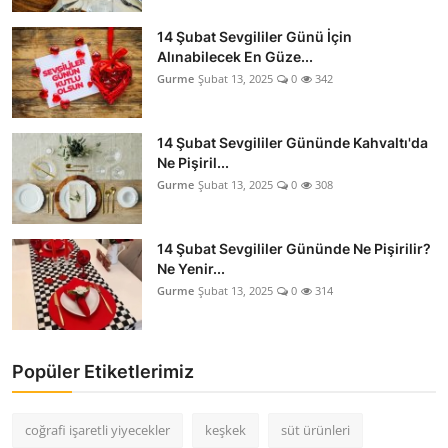
14 Şubat Sevgililer Günü İçin
Alınabilecek En Güze...
Gurme
Şubat 13, 2025
0
342
14 Şubat Sevgililer Gününde Kahvaltı'da
Ne Pişiril...
Gurme
Şubat 13, 2025
0
308
14 Şubat Sevgililer Gününde Ne Pişirilir?
Ne Yenir...
Gurme
Şubat 13, 2025
0
314
Popüler Etiketlerimiz
coğrafi işaretli yiyecekler
keşkek
süt ürünleri