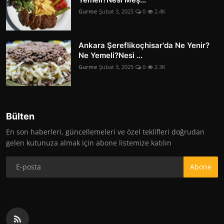
Gurme
Şubat 3, 2025
0
2.4K
Ankara Şereflikoçhisar'da Ne Yenir?
Ne Yemeli?Nesi ...
Gurme
Şubat 3, 2025
0
2.3K
Bülten
En son haberleri, güncellemeleri ve özel teklifleri doğrudan
gelen kutunuza almak için abone listemize katılın
Abone