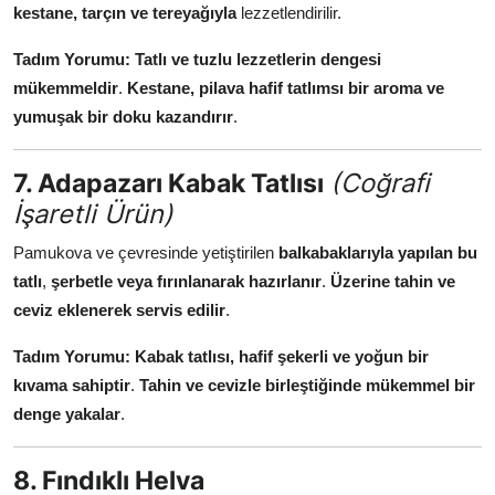
kestane, tarçın ve tereyağıyla
lezzetlendirilir.
Tadım Yorumu:
Tatlı ve tuzlu lezzetlerin dengesi
mükemmeldir
.
Kestane, pilava hafif tatlımsı bir aroma ve
yumuşak bir doku kazandırır
.
7. Adapazarı Kabak Tatlısı
(Coğrafi
İşaretli Ürün)
Pamukova ve çevresinde yetiştirilen
balkabaklarıyla yapılan bu
tatlı
,
şerbetle veya fırınlanarak hazırlanır
.
Üzerine tahin ve
ceviz eklenerek servis edilir
.
Tadım Yorumu:
Kabak tatlısı, hafif şekerli ve yoğun bir
kıvama sahiptir
.
Tahin ve cevizle birleştiğinde mükemmel bir
denge yakalar
.
8. Fındıklı Helva