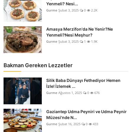
Yenmeli? Nesi...
Gurme
Şubat 3, 2025
0
2.2K
Amasya Merzifon'da Ne Yenir?Ne
Yenmeli?Nesi Meşhur?
Gurme
Şubat 3, 2025
1
1.9K
Bakman Gereken Lezzetler
Silik Baba Dünyayı Fethediyor Hemen
İzle! İzlemek ...
Gurme
Ağustos 1, 2025
0
676
Gaziantep Udma Peyniri ve Udma Peynir
Müzesi'nde N...
Gurme
Şubat 16, 2025
0
433