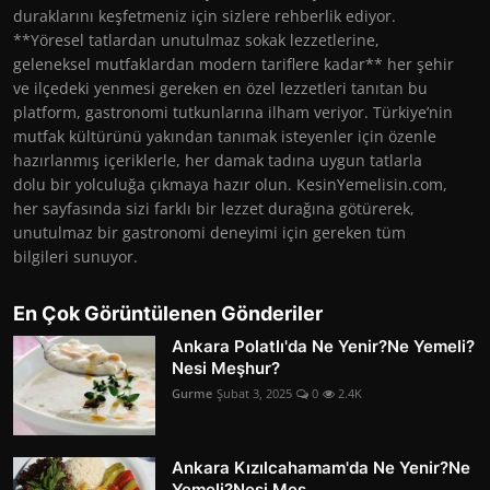
duraklarını keşfetmeniz için sizlere rehberlik ediyor.
**Yöresel tatlardan unutulmaz sokak lezzetlerine,
geleneksel mutfaklardan modern tariflere kadar** her şehir
ve ilçedeki yenmesi gereken en özel lezzetleri tanıtan bu
platform, gastronomi tutkunlarına ilham veriyor. Türkiye’nin
mutfak kültürünü yakından tanımak isteyenler için özenle
hazırlanmış içeriklerle, her damak tadına uygun tatlarla
dolu bir yolculuğa çıkmaya hazır olun. KesinYemelisin.com,
her sayfasında sizi farklı bir lezzet durağına götürerek,
unutulmaz bir gastronomi deneyimi için gereken tüm
bilgileri sunuyor.
En Çok Görüntülenen Gönderiler
Ankara Polatlı'da Ne Yenir?Ne Yemeli?
Nesi Meşhur?
Gurme
Şubat 3, 2025
0
2.4K
Ankara Kızılcahamam'da Ne Yenir?Ne
Yemeli?Nesi Meş...