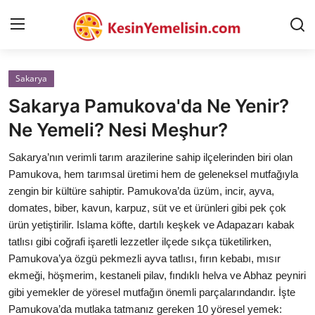
Sakarya
AnaSayfa
Sakarya Pamukova'da Ne Yenir?
Gizlilik Sözleşmesi
Ne Yemeli? Nesi Meşhur?
Rüya Tabirleri
Sakarya’nın verimli tarım arazilerine sahip ilçelerinden biri olan
Pamukova, hem tarımsal üretimi hem de geleneksel mutfağıyla
Diyet & Sağlıklı Beslenme
zengin bir kültüre sahiptir. Pamukova’da üzüm, incir, ayva,
domates, biber, kavun, karpuz, süt ve et ürünleri gibi pek çok
İletişim
ürün yetiştirilir. Islama köfte, dartılı keşkek ve Adapazarı kabak
tatlısı gibi coğrafi işaretli lezzetler ilçede sıkça tüketilirken,
Şehirler
Pamukova’ya özgü pekmezli ayva tatlısı, fırın kebabı, mısır
Helal Gıda & Dini Hükümler
ekmeği, höşmerim, kestaneli pilav, fındıklı helva ve Abhaz peyniri
gibi yemekler de yöresel mutfağın önemli parçalarındandır. İşte
Gıda Güvenliği & Bilimi
Pamukova’da mutlaka tatmanız gereken 10 yöresel yemek: