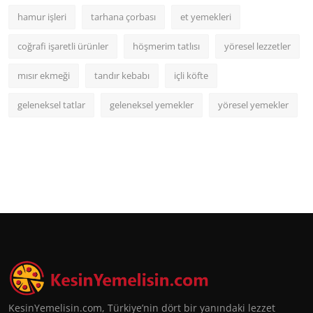
hamur işleri
tarhana çorbası
et yemekleri
coğrafi işaretli ürünler
höşmerim tatlısı
yöresel lezzetler
mısır ekmeği
tandır kebabı
içli köfte
geleneksel tatlar
geleneksel yemekler
yöresel yemekler
KesinYemelisin.com, Türkiye’nin dört bir yanındaki lezzet