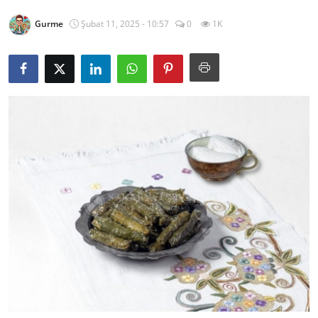
Kalori & Diyet Rehberi
Gurme
Şubat 11, 2025 - 10:57
0
1K
Mutfak Püf Noktaları & İpuçları
Mekan & Lezzet Rotaları
Temel Gıda ve Ürün Rehberleri
İçecek Kültürü & Barista
Yöresel Tarifler & Ev Yemekleri
Gıda Güvenliği & Sağlık
İçecek Kültürü & Rehberleri
Popüler Kültür & Mutfak Tarihi
Mutfak Temizliği & Pratik Bilgiler