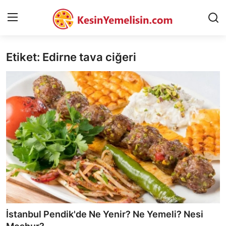
Etiket: Edirne tava ciğeri
AnaSayfa
Gizlilik Sözleşmesi
Rüya Tabirleri
Diyet & Sağlıklı Beslenme
İletişim
Şehirler
Helal Gıda & Dini Hükümler
İstanbul Pendik'de Ne Yenir? Ne Yemeli? Nesi
Gıda Güvenliği & Bilimi