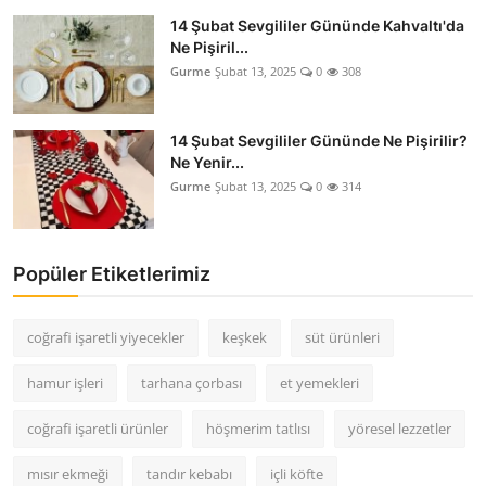
14 Şubat Sevgililer Gününde Kahvaltı'da
Ne Pişiril...
Gurme
Şubat 13, 2025
0
308
14 Şubat Sevgililer Gününde Ne Pişirilir?
Ne Yenir...
Gurme
Şubat 13, 2025
0
314
Popüler Etiketlerimiz
coğrafi işaretli yiyecekler
keşkek
süt ürünleri
hamur işleri
tarhana çorbası
et yemekleri
coğrafi işaretli ürünler
höşmerim tatlısı
yöresel lezzetler
mısır ekmeği
tandır kebabı
içli köfte