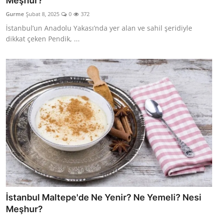
Meşhur?
Kalori & Diyet Rehberi
Gurme
Şubat 8, 2025
0
372
İstanbul’un Anadolu Yakası’nda yer alan ve sahil şeridiyle
Mutfak Püf Noktaları & İpuçları
dikkat çeken Pendik, ...
Mekan & Lezzet Rotaları
Temel Gıda ve Ürün Rehberleri
İçecek Kültürü & Barista
Yöresel Tarifler & Ev Yemekleri
Gıda Güvenliği & Sağlık
İçecek Kültürü & Rehberleri
Popüler Kültür & Mutfak Tarihi
İstanbul Maltepe'de Ne Yenir? Ne Yemeli? Nesi
Mutfak Temizliği & Pratik Bilgiler
Meşhur?