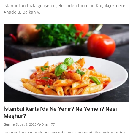
İstanbul’un hızla gelişen ilçelerinden biri olan Küçükçekmece,
Anadolu, Balkan v...
İstanbul Kartal'da Ne Yenir? Ne Yemeli? Nesi
Meşhur?
Gurme
Şubat 8, 2025
0
177
İstanbul’un Anadolu Yakası’nda yer alan sahil ilçelerinden biri