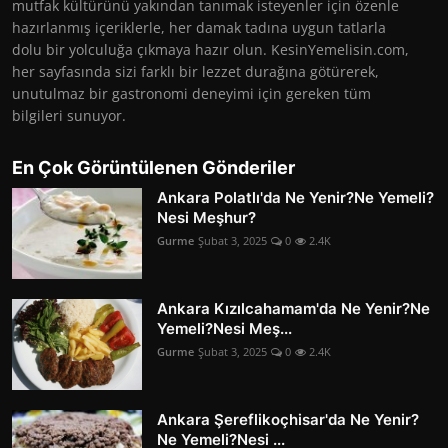
mutfak kültürünü yakından tanımak isteyenler için özenle
hazırlanmış içeriklerle, her damak tadına uygun tatlarla
dolu bir yolculuğa çıkmaya hazır olun. KesinYemelisin.com,
her sayfasında sizi farklı bir lezzet durağına götürerek,
unutulmaz bir gastronomi deneyimi için gereken tüm
bilgileri sunuyor.
En Çok Görüntülenen Gönderiler
Ankara Polatlı'da Ne Yenir?Ne Yemeli?
Nesi Meşhur?
Gurme
Şubat 3, 2025
0
2.4K
Ankara Kızılcahamam'da Ne Yenir?Ne
Yemeli?Nesi Meş...
Gurme
Şubat 3, 2025
0
2.4K
Ankara Şereflikoçhisar'da Ne Yenir?
Ne Yemeli?Nesi ...