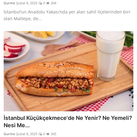
Gurme
Şubat 8, 2025
0
204
Anne & Bebek Beslenmesi
İstanbul’un Anadolu Yakası’nda yer alan sahil ilçelerinden biri
olan Maltepe, de...
Mutfak Sırları & Teknikler
Gıda Sözlüğü & Nedir?
Yemek Tarifleri & Menüler
İstanbul Küçükçekmece'de Ne Yenir? Ne Yemeli?
Nesi Me...
Gurme
Şubat 8, 2025
0
265