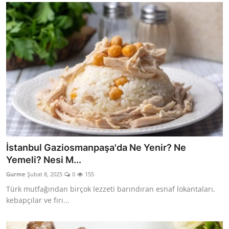
İstanbul Gaziosmanpaşa'da Ne Yenir? Ne
Yemeli? Nesi M...
Gurme
Şubat 8, 2025
0
155
Türk mutfağından birçok lezzeti barındıran esnaf lokantaları,
kebapçılar ve fırı...