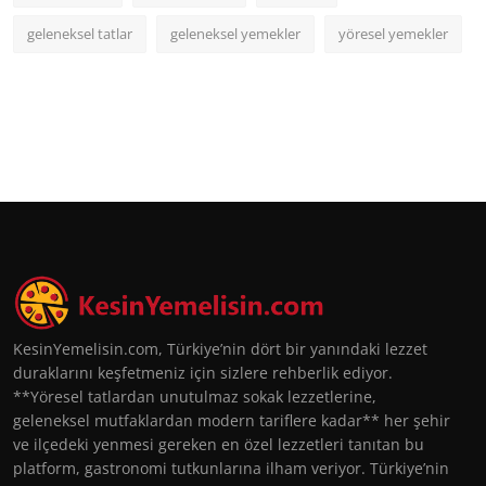
geleneksel tatlar
geleneksel yemekler
yöresel yemekler
KesinYemelisin.com, Türkiye’nin dört bir yanındaki lezzet
duraklarını keşfetmeniz için sizlere rehberlik ediyor.
**Yöresel tatlardan unutulmaz sokak lezzetlerine,
geleneksel mutfaklardan modern tariflere kadar** her şehir
ve ilçedeki yenmesi gereken en özel lezzetleri tanıtan bu
platform, gastronomi tutkunlarına ilham veriyor. Türkiye’nin