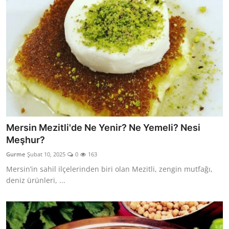
Mersin Mezitli'de Ne Yenir? Ne Yemeli? Nesi
Meşhur?
Gurme
Şubat 10, 2025
0
163
Mersin’in sahil ilçelerinden biri olan Mezitli, zengin mutfağı,
deniz ürünleri, ...