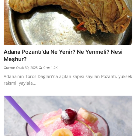
Adana Pozantı'da Ne Yenir? Ne Yenmeli? Nesi
Meşhur?
Gurme
Ocak 30, 2025
0
1.2K
Adana’nın Toros Dağları’na açılan kapısı sayılan Pozantı, yüksek
rakımlı yaylala...