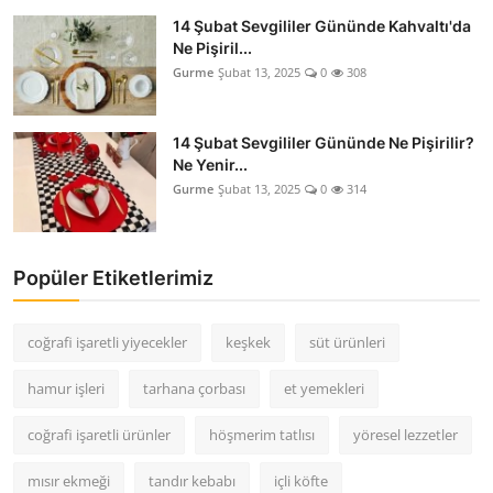
14 Şubat Sevgililer Gününde Kahvaltı'da
Ne Pişiril...
Gurme
Şubat 13, 2025
0
308
14 Şubat Sevgililer Gününde Ne Pişirilir?
Ne Yenir...
Gurme
Şubat 13, 2025
0
314
Popüler Etiketlerimiz
coğrafi işaretli yiyecekler
keşkek
süt ürünleri
hamur işleri
tarhana çorbası
et yemekleri
coğrafi işaretli ürünler
höşmerim tatlısı
yöresel lezzetler
mısır ekmeği
tandır kebabı
içli köfte