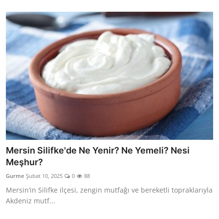
Mersin Silifke'de Ne Yenir? Ne Yemeli? Nesi
Meşhur?
Gurme
Şubat 10, 2025
0
88
Mersin’in Silifke ilçesi, zengin mutfağı ve bereketli topraklarıyla
Akdeniz mutf...