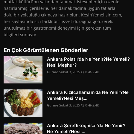
mutfak kültürünü yakından tanımak isteyenler için özenle
hazırlanmış içeriklerle, her damak tadına uygun tatlarla
dolu bir yolculuğa çıkmaya hazır olun. KesinYemelisin.com,
her sayfasında sizi farklı bir lezzet durağına götürerek,
unutulmaz bir gastronomi deneyimi için gereken tüm
bilgileri sunuyor.
En Çok Görüntülenen Gönderiler
Ankara Polatlı'da Ne Yenir?Ne Yemeli?
Nesi Meşhur?
Gurme
Şubat 3, 2025
0
2.4K
Ankara Kızılcahamam'da Ne Yenir?Ne
Yemeli?Nesi Meş...
Gurme
Şubat 3, 2025
0
2.4K
Ankara Şereflikoçhisar'da Ne Yenir?
Ne Yemeli?Nesi ...