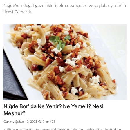
Niğde’nin doğal güzellikleri, elma bahçeleri ve yaylalarıyla ünlü
ilçesi Çamardı...
Niğde Bor' da Ne Yenir? Ne Yemeli? Nesi
Meşhur?
Gurme
Şubat 10, 2025
0
478
Niğde’nin tarihi ve tarımsal üretimiyle öne çıkan ilçelerinden