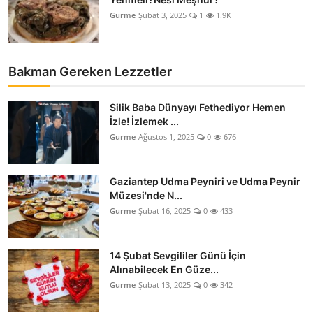
Gurme
Şubat 3, 2025
1
1.9K
Bakman Gereken Lezzetler
Silik Baba Dünyayı Fethediyor Hemen
İzle! İzlemek ...
Gurme
Ağustos 1, 2025
0
676
Gaziantep Udma Peyniri ve Udma Peynir
Müzesi'nde N...
Gurme
Şubat 16, 2025
0
433
14 Şubat Sevgililer Günü İçin
Alınabilecek En Güze...
Gurme
Şubat 13, 2025
0
342