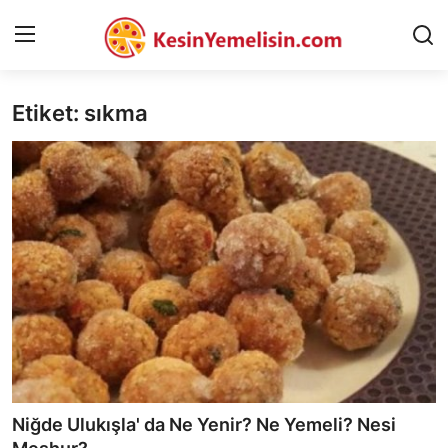
Etiket: sıkma
AnaSayfa
Gizlilik Sözleşmesi
Rüya Tabirleri
Diyet & Sağlıklı Beslenme
İletişim
Şehirler
Helal Gıda & Dini Hükümler
Niğde Ulukışla' da Ne Yenir? Ne Yemeli? Nesi
Gıda Güvenliği & Bilimi