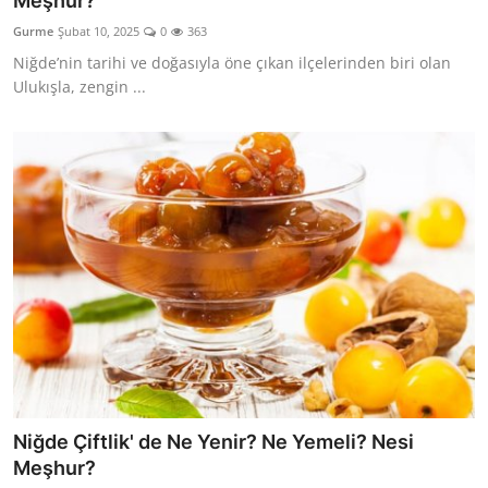
Meşhur?
Kalori & Diyet Rehberi
Gurme
Şubat 10, 2025
0
363
Niğde’nin tarihi ve doğasıyla öne çıkan ilçelerinden biri olan
Mutfak Püf Noktaları & İpuçları
Ulukışla, zengin ...
Mekan & Lezzet Rotaları
Temel Gıda ve Ürün Rehberleri
İçecek Kültürü & Barista
Yöresel Tarifler & Ev Yemekleri
Gıda Güvenliği & Sağlık
İçecek Kültürü & Rehberleri
Popüler Kültür & Mutfak Tarihi
Niğde Çiftlik' de Ne Yenir? Ne Yemeli? Nesi
Mutfak Temizliği & Pratik Bilgiler
Meşhur?