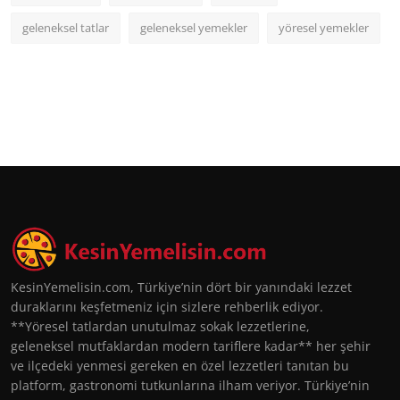
geleneksel tatlar
geleneksel yemekler
yöresel yemekler
KesinYemelisin.com, Türkiye’nin dört bir yanındaki lezzet
duraklarını keşfetmeniz için sizlere rehberlik ediyor.
**Yöresel tatlardan unutulmaz sokak lezzetlerine,
geleneksel mutfaklardan modern tariflere kadar** her şehir
ve ilçedeki yenmesi gereken en özel lezzetleri tanıtan bu
platform, gastronomi tutkunlarına ilham veriyor. Türkiye’nin