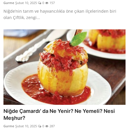
Gurme
Şubat 10, 2025
0
157
Anne & Bebek Beslenmesi
Niğde’nin tarım ve hayvancılıkla öne çıkan ilçelerinden biri
olan Çiftlik, zengi...
Mutfak Sırları & Teknikler
Gıda Sözlüğü & Nedir?
Yemek Tarifleri & Menüler
Niğde Çamardı' da Ne Yenir? Ne Yemeli? Nesi
Meşhur?
Gurme
Şubat 10, 2025
0
287