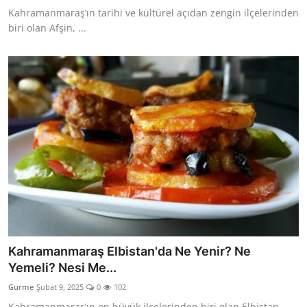
Kahramanmaraş’ın tarihi ve kültürel açıdan zengin ilçelerinden
biri olan Afşin, ...
Kahramanmaraş Elbistan'da Ne Yenir? Ne
Yemeli? Nesi Me...
Gurme
Şubat 9, 2025
0
102
Kahramanmaraş’ın en büyük ilçelerinden biri olan Elbistan,