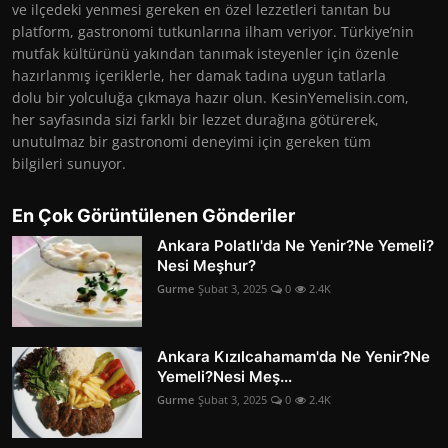
ve ilçedeki yenmesi gereken en özel lezzetleri tanıtan bu
platform, gastronomi tutkunlarına ilham veriyor. Türkiye’nin
mutfak kültürünü yakından tanımak isteyenler için özenle
hazırlanmış içeriklerle, her damak tadına uygun tatlarla
dolu bir yolculuğa çıkmaya hazır olun. KesinYemelisin.com,
her sayfasında sizi farklı bir lezzet durağına götürerek,
unutulmaz bir gastronomi deneyimi için gereken tüm
bilgileri sunuyor.
En Çok Görüntülenen Gönderiler
Ankara Polatlı'da Ne Yenir?Ne Yemeli?
Nesi Meşhur?
Gurme
Şubat 3, 2025
0
2.4K
Ankara Kızılcahamam'da Ne Yenir?Ne
Yemeli?Nesi Meş...
Gurme
Şubat 3, 2025
0
2.4K