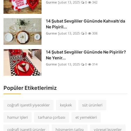
Gurme
Şubat 13, 2025
0
342
14 Şubat Sevgililer Gününde Kahvaltı'da
Ne Pişiril...
Gurme
Şubat 13, 2025
0
308
14 Şubat Sevgililer Gününde Ne Pişirilir?
Ne Yenir...
Gurme
Şubat 13, 2025
0
314
Popüler Etiketlerimiz
coğrafi işaretli yiyecekler
keşkek
süt ürünleri
hamur işleri
tarhana çorbası
et yemekleri
coğrafi işaretli ürünler
höşmerim tatlısı
yöresel lezzetler