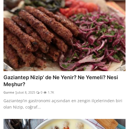
Gaziantep Nizip' de Ne Yenir? Ne Yemeli? Nesi
Meşhur?
Gurme
Şubat 8, 2025
0
1.7K
Gaziantep’in gastronomi açısından en zengin ilçelerinden biri
olan Nizip, coğraf...