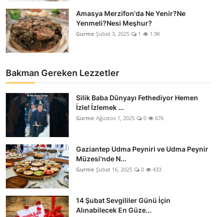
Amasya Merzifon'da Ne Yenir?Ne
Yenmeli?Nesi Meşhur?
Gurme
Şubat 3, 2025
1
1.9K
Bakman Gereken Lezzetler
Silik Baba Dünyayı Fethediyor Hemen
İzle! İzlemek ...
Gurme
Ağustos 1, 2025
0
676
Gaziantep Udma Peyniri ve Udma Peynir
Müzesi'nde N...
Gurme
Şubat 16, 2025
0
433
14 Şubat Sevgililer Günü İçin
Alınabilecek En Güze...