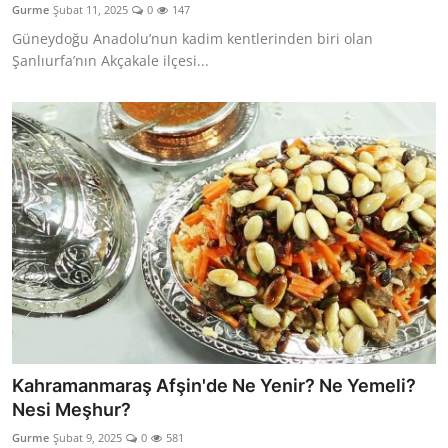
Gurme
Şubat 11, 2025
0
147
Anne & Bebek Beslenmesi
Güneydoğu Anadolu’nun kadim kentlerinden biri olan
Şanlıurfa’nın Akçakale ilçesi...
Mutfak Sırları & Teknikler
Gıda Sözlüğü & Nedir?
Yemek Tarifleri & Menüler
Kahramanmaraş Afşin'de Ne Yenir? Ne Yemeli?
Nesi Meşhur?
Gurme
Şubat 9, 2025
0
581