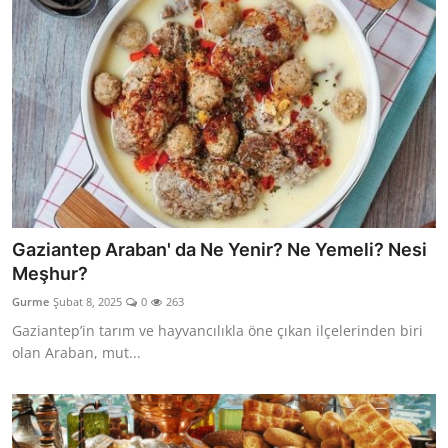
Gaziantep Araban' da Ne Yenir? Ne Yemeli? Nesi
Meşhur?
Gurme
Şubat 8, 2025
0
263
Gaziantep’in tarım ve hayvancılıkla öne çıkan ilçelerinden biri
olan Araban, mut...