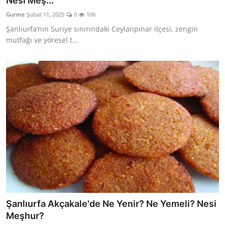
Nesi Meş...
Kalori & Diyet Rehberi
Gurme
Şubat 11, 2025
0
106
Şanlıurfa’nın Suriye sınırındaki Ceylanpınar ilçesi, zengin
Mutfak Püf Noktaları & İpuçları
mutfağı ve yöresel t...
Mekan & Lezzet Rotaları
Temel Gıda ve Ürün Rehberleri
İçecek Kültürü & Barista
Yöresel Tarifler & Ev Yemekleri
Gıda Güvenliği & Sağlık
İçecek Kültürü & Rehberleri
Popüler Kültür & Mutfak Tarihi
Şanlıurfa Akçakale'de Ne Yenir? Ne Yemeli? Nesi
Mutfak Temizliği & Pratik Bilgiler
Meşhur?