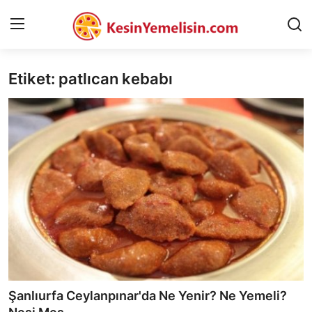
Etiket: patlıcan kebabı
AnaSayfa
Gizlilik Sözleşmesi
Rüya Tabirleri
Diyet & Sağlıklı Beslenme
İletişim
Şehirler
Helal Gıda & Dini Hükümler
Şanlıurfa Ceylanpınar'da Ne Yenir? Ne Yemeli?
Gıda Güvenliği & Bilimi