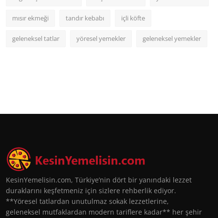
mısır ekmeği
tandır kebabı
içli köfte
geleneksel tatlar
yöresel yemekler
geleneksel yemekler
KesinYemelisin.com, Türkiye’nin dört bir yanındaki lezzet
duraklarını keşfetmeniz için sizlere rehberlik ediyor.
**Yöresel tatlardan unutulmaz sokak lezzetlerine,
geleneksel mutfaklardan modern tariflere kadar** her şehir