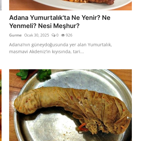
Adana Yumurtalık'ta Ne Yenir? Ne
Yenmeli? Nesi Meşhur?
Gurme
Ocak 30, 2025
0
926
Adana’nın güneydoğusunda yer alan Yumurtalık,
masmavi Akdeniz’in kıyısında, tari...