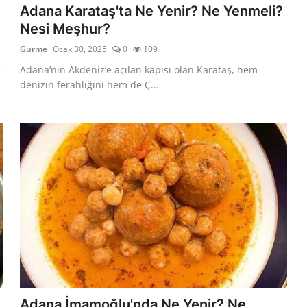
Adana Karataş'ta Ne Yenir? Ne Yenmeli?
Nesi Meşhur?
Gurme
Ocak 30, 2025
0
109
s
Adana’nın Akdeniz’e açılan kapısı olan Karataş, hem
denizin ferahlığını hem de Ç...
Adana İmamoğlu'nda Ne Yenir? Ne