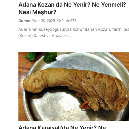
Adana Kozan'da Ne Yenir? Ne Yenmeli?
Nesi Meşhur?
Gurme
Ocak 30, 2025
0
672
Adana’nın kuzeydoğusunda konumlanan Kozan, tarihî Si
(Kozan) Kalesi ve Anavarza...
Adana Karaisalı'da Ne Yenir? Ne