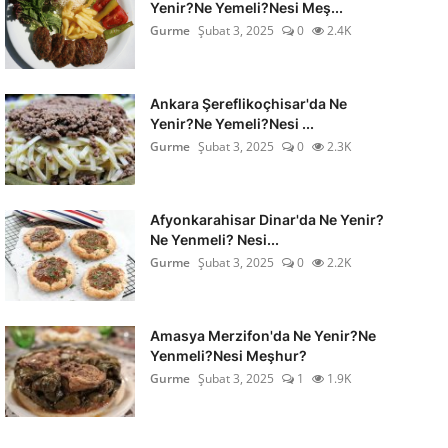
Yenir?Ne Yemeli?Nesi Meş...
Gurme
Şubat 3, 2025
0
2.4K
Ankara Şereflikoçhisar'da Ne
Yenir?Ne Yemeli?Nesi ...
Gurme
Şubat 3, 2025
0
2.3K
Afyonkarahisar Dinar'da Ne Yenir?
Ne Yenmeli? Nesi...
Gurme
Şubat 3, 2025
0
2.2K
Amasya Merzifon'da Ne Yenir?Ne
Yenmeli?Nesi Meşhur?
Gurme
Şubat 3, 2025
1
1.9K