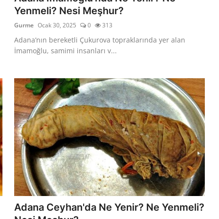
Yenmeli? Nesi Meşhur?
Gurme
Ocak 30, 2025
0
313
Adana’nın bereketli Çukurova topraklarında yer alan
İmamoğlu, samimi insanları v...
Adana Ceyhan'da Ne Yenir? Ne Yenmeli?