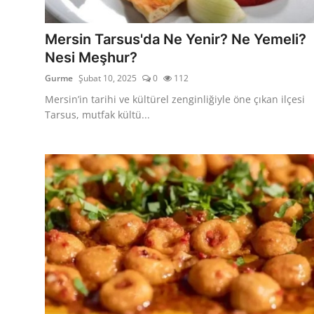
Kalori & Diyet Rehberi
Mersin Tarsus'da Ne Yenir? Ne Yemeli?
Mutfak Püf Noktaları & İpuçları
Nesi Meşhur?
Gurme
Şubat 10, 2025
0
112
Mekan & Lezzet Rotaları
Mersin’in tarihi ve kültürel zenginliğiyle öne çıkan ilçesi
Temel Gıda ve Ürün Rehberleri
Tarsus, mutfak kültü...
İçecek Kültürü & Barista
Yöresel Tarifler & Ev Yemekleri
Gıda Güvenliği & Sağlık
İçecek Kültürü & Rehberleri
Popüler Kültür & Mutfak Tarihi
Mutfak Temizliği & Pratik Bilgiler