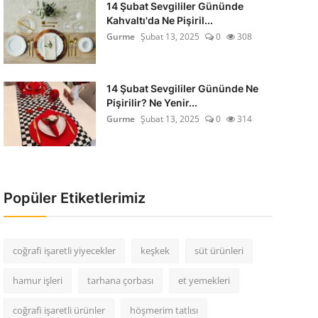
14 Şubat Sevgililer Gününde
Kahvaltı'da Ne Pişiril...
Gurme
Şubat 13, 2025
0
308
14 Şubat Sevgililer Gününde Ne
Pişirilir? Ne Yenir...
Gurme
Şubat 13, 2025
0
314
Popüler Etiketlerimiz
coğrafi işaretli yiyecekler
keşkek
süt ürünleri
hamur işleri
tarhana çorbası
et yemekleri
coğrafi işaretli ürünler
höşmerim tatlısı