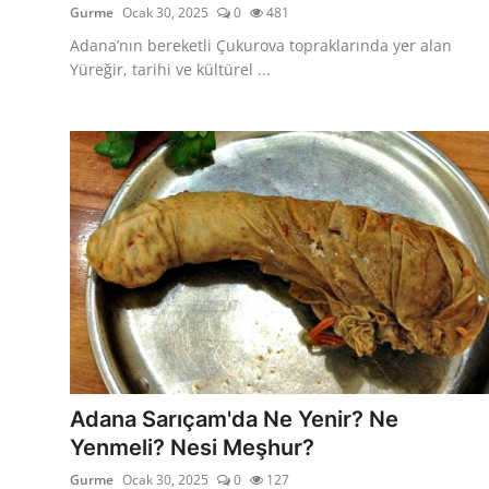
Gurme
Ocak 30, 2025
0
481
Adana’nın bereketli Çukurova topraklarında yer alan
Yüreğir, tarihi ve kültürel ...
Adana Sarıçam'da Ne Yenir? Ne
Yenmeli? Nesi Meşhur?
Gurme
Ocak 30, 2025
0
127