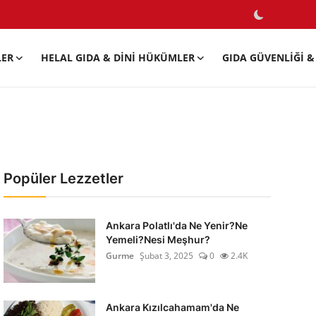
LER
HELAL GIDA & DINI HÜKÜMLER
GIDA GÜVENLIĞI & 
Popüler Lezzetler
Ankara Polatlı'da Ne Yenir?Ne
Yemeli?Nesi Meşhur?
Gurme
Şubat 3, 2025
0
2.4K
Ankara Kızılcahamam'da Ne