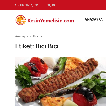
Gizlilik Sözleşmesi
İletişim
ANASAYFA
AnaSayfa
AnaSayfa
Bici Bici
Gizlilik Sözleşmesi
Etiket: Bici Bici
Rüya Tabirleri
Diyet & Sağlıklı Beslenme
İletişim
Şehirler
Helal Gıda & Dini Hükümler
Gıda Güvenliği & Bilimi