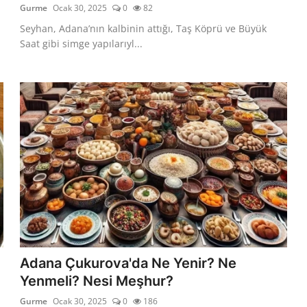
Gurme
Ocak 30, 2025
0
82
Seyhan, Adana’nın kalbinin attığı, Taş Köprü ve Büyük
Saat gibi simge yapılarıyl...
Adana Çukurova'da Ne Yenir? Ne
Yenmeli? Nesi Meşhur?
Gurme
Ocak 30, 2025
0
186