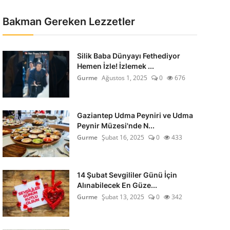
Bakman Gereken Lezzetler
Silik Baba Dünyayı Fethediyor
Hemen İzle! İzlemek ...
Gurme
Ağustos 1, 2025
0
676
Gaziantep Udma Peyniri ve Udma
Peynir Müzesi'nde N...
Gurme
Şubat 16, 2025
0
433
14 Şubat Sevgililer Günü İçin
Alınabilecek En Güze...
Gurme
Şubat 13, 2025
0
342