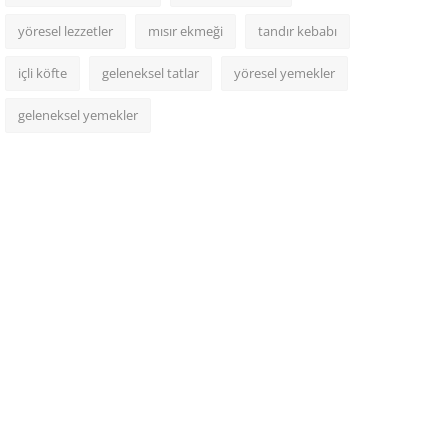
yöresel lezzetler
mısır ekmeği
tandır kebabı
içli köfte
geleneksel tatlar
yöresel yemekler
geleneksel yemekler