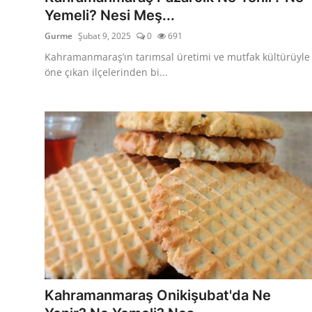
Yemeli? Nesi Meş...
Gurme
Şubat 9, 2025
0
691
Kahramanmaraş’ın tarımsal üretimi ve mutfak kültürüyle
öne çıkan ilçelerinden bi...
Kahramanmaraş Onikişubat'da Ne