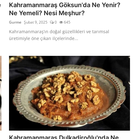
e
Kahramanmaraş Göksun'da Ne Yenir?
Ne Yemeli? Nesi Meşhur?
Gurme
Şubat 9, 2025
0
645
Kahramanmaraş’ın doğal güzellikleri ve tarımsal
üretimiyle öne çıkan ilçelerinde...
Kahramanmaraş Dulkadiroğlu'nda Ne