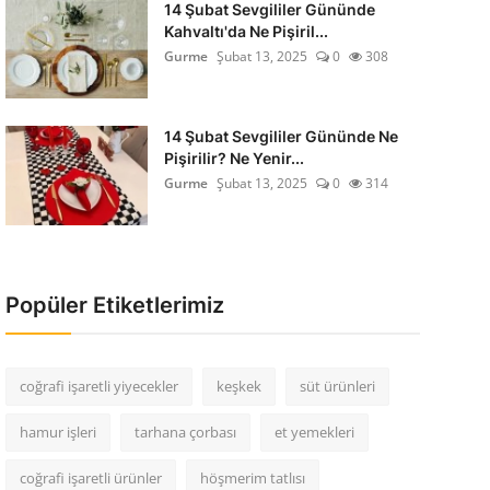
14 Şubat Sevgililer Gününde
Kahvaltı'da Ne Pişiril...
Gurme
Şubat 13, 2025
0
308
14 Şubat Sevgililer Gününde Ne
Pişirilir? Ne Yenir...
Gurme
Şubat 13, 2025
0
314
Popüler Etiketlerimiz
coğrafi işaretli yiyecekler
keşkek
süt ürünleri
hamur işleri
tarhana çorbası
et yemekleri
coğrafi işaretli ürünler
höşmerim tatlısı