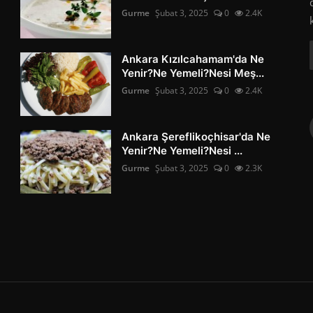
Gurme
Şubat 3, 2025
0
2.4K
Ankara Kızılcahamam'da Ne
Yenir?Ne Yemeli?Nesi Meş...
Gurme
Şubat 3, 2025
0
2.4K
Ankara Şereflikoçhisar'da Ne
Yenir?Ne Yemeli?Nesi ...
Gurme
Şubat 3, 2025
0
2.3K