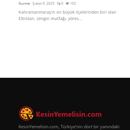
Gurme
Şubat 9, 2025
0
102
Kahramanmaraş’ın en büyük ilçelerinden biri olan
Elbistan, zengin mutfağı, yöres...
KesinYemelisin.com, Türkiye’nin dört bir yanındaki