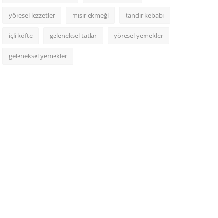
yöresel lezzetler
mısır ekmeği
tandır kebabı
içli köfte
geleneksel tatlar
yöresel yemekler
geleneksel yemekler