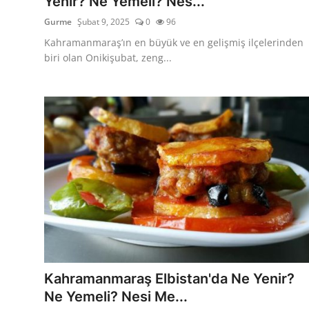
Yenir? Ne Yemeli? Nes...
Gurme
Şubat 9, 2025
0
96
Kahramanmaraş’ın en büyük ve en gelişmiş ilçelerinden
biri olan Onikişubat, zeng...
Kahramanmaraş Elbistan'da Ne Yenir?
Ne Yemeli? Nesi Me...