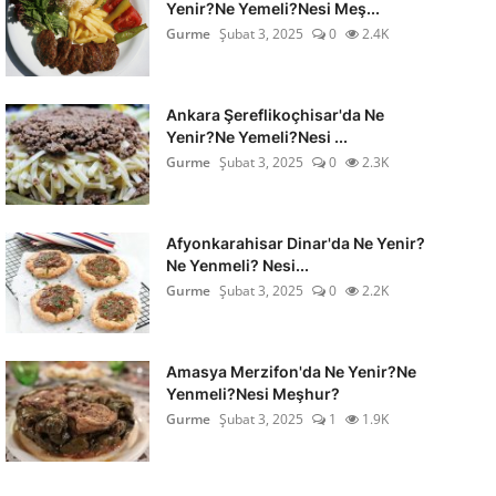
Yenir?Ne Yemeli?Nesi Meş...
Gurme
Şubat 3, 2025
0
2.4K
Ankara Şereflikoçhisar'da Ne
Yenir?Ne Yemeli?Nesi ...
Gurme
Şubat 3, 2025
0
2.3K
Afyonkarahisar Dinar'da Ne Yenir?
Ne Yenmeli? Nesi...
Gurme
Şubat 3, 2025
0
2.2K
Amasya Merzifon'da Ne Yenir?Ne
Yenmeli?Nesi Meşhur?
Gurme
Şubat 3, 2025
1
1.9K