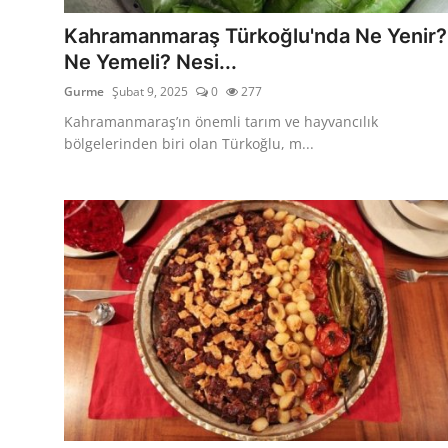
Anne & Bebek Beslenmesi
Kahramanmaraş Türkoğlu'nda Ne Yenir?
Ne Yemeli? Nesi...
Mutfak Sırları & Teknikler
Gurme
Şubat 9, 2025
0
277
Gıda Sözlüğü & Nedir?
Kahramanmaraş’ın önemli tarım ve hayvancılık
bölgelerinden biri olan Türkoğlu, m...
Yemek Tarifleri & Menüler