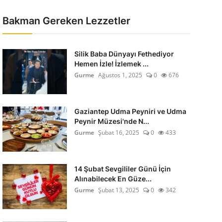
Bakman Gereken Lezzetler
Silik Baba Dünyayı Fethediyor
Hemen İzle! İzlemek ...
Gurme
Ağustos 1, 2025
0
676
Gaziantep Udma Peyniri ve Udma
Peynir Müzesi'nde N...
Gurme
Şubat 16, 2025
0
433
14 Şubat Sevgililer Günü İçin
Alınabilecek En Güze...
Gurme
Şubat 13, 2025
0
342