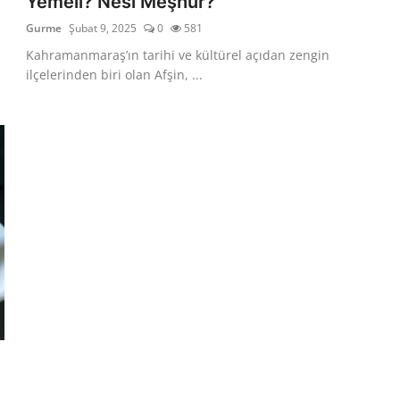
Yemeli? Nesi Meşhur?
Gurme
Şubat 9, 2025
0
581
Kahramanmaraş’ın tarihi ve kültürel açıdan zengin
ilçelerinden biri olan Afşin, ...