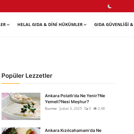
LER
HELAL GIDA & DINI HÜKÜMLER
GIDA GÜVENLIĞI & 
Popüler Lezzetler
Ankara Polatlı'da Ne Yenir?Ne
Yemeli?Nesi Meşhur?
Gurme
Şubat 3, 2025
0
2.4K
Ankara Kızılcahamam'da Ne