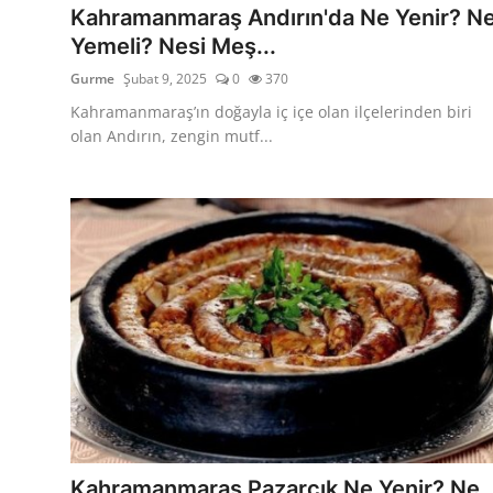
Kahramanmaraş Andırın'da Ne Yenir? N
Yemeli? Nesi Meş...
Gurme
Şubat 9, 2025
0
370
Kahramanmaraş’ın doğayla iç içe olan ilçelerinden biri
olan Andırın, zengin mutf...
Kahramanmaraş Pazarcık Ne Yenir? Ne