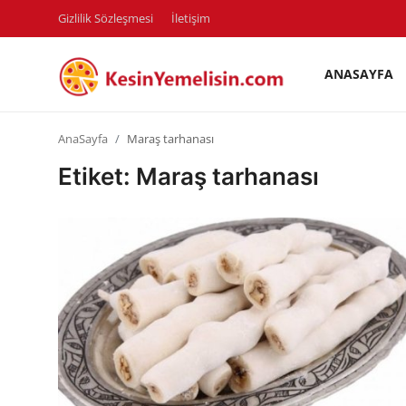
Gizlilik Sözleşmesi
İletişim
ANASAYFA
AnaSayfa
AnaSayfa
Maraş tarhanası
Gizlilik Sözleşmesi
Etiket: Maraş tarhanası
Rüya Tabirleri
Diyet & Sağlıklı Beslenme
İletişim
Şehirler
Helal Gıda & Dini Hükümler
Gıda Güvenliği & Bilimi