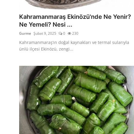
Kalori & Diyet Rehberi
Kahramanmaraş Ekinözü'nde Ne Yenir?
Mutfak Püf Noktaları & İpuçları
Ne Yemeli? Nesi ...
Gurme
Şubat 9, 2025
0
230
Mekan & Lezzet Rotaları
Kahramanmaraş’ın doğal kaynakları ve termal sularıyla
Temel Gıda ve Ürün Rehberleri
ünlü ilçesi Ekinözü, zengi...
İçecek Kültürü & Barista
Yöresel Tarifler & Ev Yemekleri
Gıda Güvenliği & Sağlık
İçecek Kültürü & Rehberleri
Popüler Kültür & Mutfak Tarihi
Mutfak Temizliği & Pratik Bilgiler