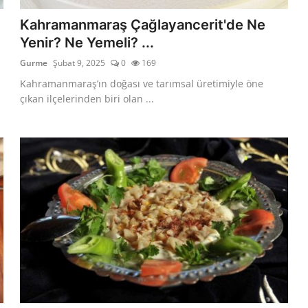
Kahramanmaraş Çağlayancerit'de Ne
Yenir? Ne Yemeli? ...
Gurme
Şubat 9, 2025
0
169
Kahramanmaraş’ın doğası ve tarımsal üretimiyle öne
çıkan ilçelerinden biri olan ...