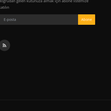
doğrudan gelen kutunuza almak için abone listemize
katılın
Abone