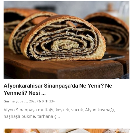
Afyonkarahisar Sinanpaşa'da Ne Yenir? Ne
Yenmeli? Nesi ...
Gurme
Şubat 3, 2025
0
334
Afyon Sinanpaşa mutfağı, keşkek, sucuk, Afyon kaymağı,
haşhaşlı bükme, tarhana ç...