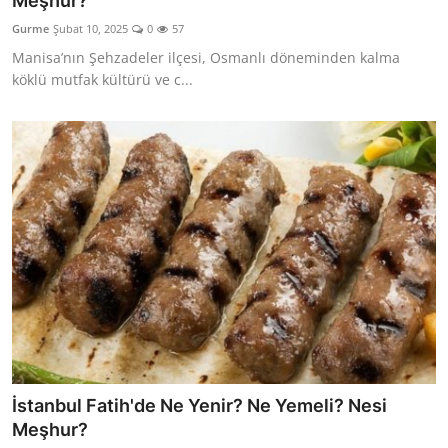
Meşhur?
Kalori & Diyet Rehberi
Gurme
Şubat 10, 2025
0
57
Manisa’nın Şehzadeler ilçesi, Osmanlı döneminden kalma
Mutfak Püf Noktaları & İpuçları
köklü mutfak kültürü ve c...
Mekan & Lezzet Rotaları
Temel Gıda ve Ürün Rehberleri
İçecek Kültürü & Barista
Yöresel Tarifler & Ev Yemekleri
Gıda Güvenliği & Sağlık
İçecek Kültürü & Rehberleri
Popüler Kültür & Mutfak Tarihi
İstanbul Fatih'de Ne Yenir? Ne Yemeli? Nesi
Mutfak Temizliği & Pratik Bilgiler
Meşhur?