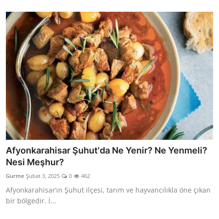
Afyonkarahisar Şuhut'da Ne Yenir? Ne Yenmeli?
Nesi Meşhur?
Gurme
Şubat 3, 2025
0
462
Afyonkarahisar’ın Şuhut ilçesi, tarım ve hayvancılıkla öne çıkan
bir bölgedir. İ...