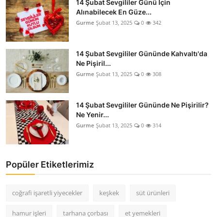
14 Şubat Sevgililer Günü İçin
Alınabilecek En Güze...
Gurme
Şubat 13, 2025
0
342
14 Şubat Sevgililer Gününde Kahvaltı'da
Ne Pişiril...
Gurme
Şubat 13, 2025
0
308
14 Şubat Sevgililer Gününde Ne Pişirilir?
Ne Yenir...
Gurme
Şubat 13, 2025
0
314
Popüler Etiketlerimiz
coğrafi işaretli yiyecekler
keşkek
süt ürünleri
hamur işleri
tarhana çorbası
et yemekleri