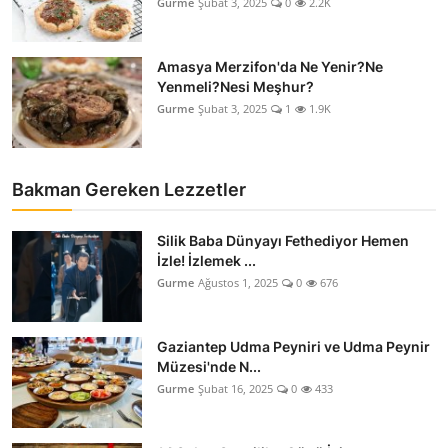
Gurme
Şubat 3, 2025
0
2.2K
Amasya Merzifon'da Ne Yenir?Ne
Yenmeli?Nesi Meşhur?
Gurme
Şubat 3, 2025
1
1.9K
Bakman Gereken Lezzetler
Silik Baba Dünyayı Fethediyor Hemen
İzle! İzlemek ...
Gurme
Ağustos 1, 2025
0
676
Gaziantep Udma Peyniri ve Udma Peynir
Müzesi'nde N...
Gurme
Şubat 16, 2025
0
433