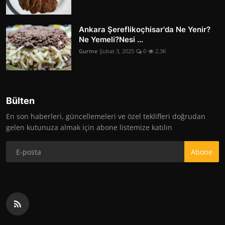
Ankara Şereflikoçhisar'da Ne Yenir?
Ne Yemeli?Nesi ...
Gurme
Şubat 3, 2025
0
2.3K
Bülten
En son haberleri, güncellemeleri ve özel teklifleri doğrudan
gelen kutunuza almak için abone listemize katılın
Abone