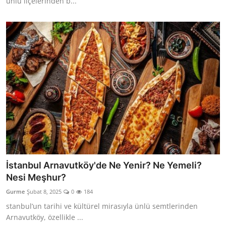
ünlü ilçelerinden b...
İstanbul Arnavutköy'de Ne Yenir? Ne Yemeli?
Nesi Meşhur?
Gurme
Şubat 8, 2025
0
184
stanbul’un tarihi ve kültürel mirasıyla ünlü semtlerinden
Arnavutköy, özellikle ...