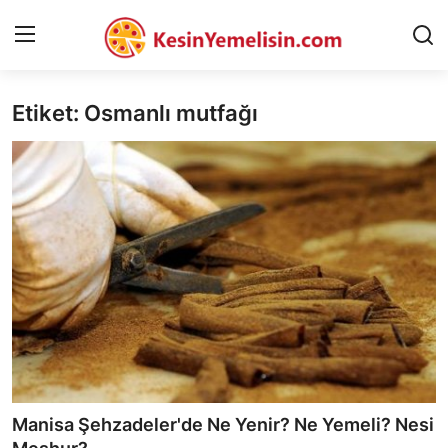
Etiket: Osmanlı mutfağı
AnaSayfa
Gizlilik Sözleşmesi
Rüya Tabirleri
Diyet & Sağlıklı Beslenme
İletişim
Şehirler
Helal Gıda & Dini Hükümler
Manisa Şehzadeler'de Ne Yenir? Ne Yemeli? Nesi
Gıda Güvenliği & Bilimi