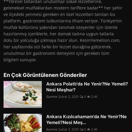
**Yöresel tatlardan unutulmaz sokak lezzetlerine,
geleneksel mutfaklardan modern tariflere kadar** her şehir
ve ilçedeki yenmesi gereken en özel lezzetleri tanıtan bu
platform, gastronomi tutkunlarına ilham veriyor. Türkiye’nin
mutfak kültürünü yakından tanımak isteyenler için özenle
hazırlanmış içeriklerle, her damak tadına uygun tatlarla
dolu bir yolculuğa çıkmaya hazır olun. KesinYemelisin.com,
her sayfasında sizi farklı bir lezzet durağına götürerek,
unutulmaz bir gastronomi deneyimi için gereken tüm
bilgileri sunuyor.
En Çok Görüntülenen Gönderiler
Ankara Polatlı'da Ne Yenir?Ne Yemeli?
Nesi Meşhur?
Gurme
Şubat 3, 2025
0
2.4K
Ankara Kızılcahamam'da Ne Yenir?Ne
Yemeli?Nesi Meş...
Gurme
Şubat 3, 2025
0
2.4K