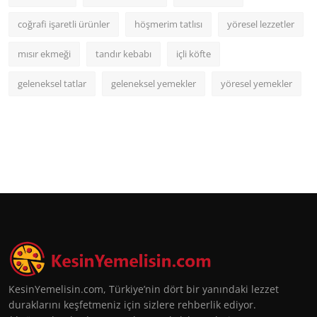
coğrafi işaretli ürünler
höşmerim tatlısı
yöresel lezzetler
mısır ekmeği
tandır kebabı
içli köfte
geleneksel tatlar
geleneksel yemekler
yöresel yemekler
KesinYemelisin.com, Türkiye’nin dört bir yanındaki lezzet
duraklarını keşfetmeniz için sizlere rehberlik ediyor.