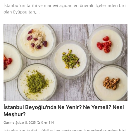
İstanbul’un tarihi ve manevi açıdan en önemli ilçelerinden biri
olan Eyüpsultan,...
İstanbul Beyoğlu'nda Ne Yenir? Ne Yemeli? Nesi
Meşhur?
Gurme
Şubat 8, 2025
0
114
İstanbul’un tarihi, kültürel ve gastronomik merkezlerinden biri