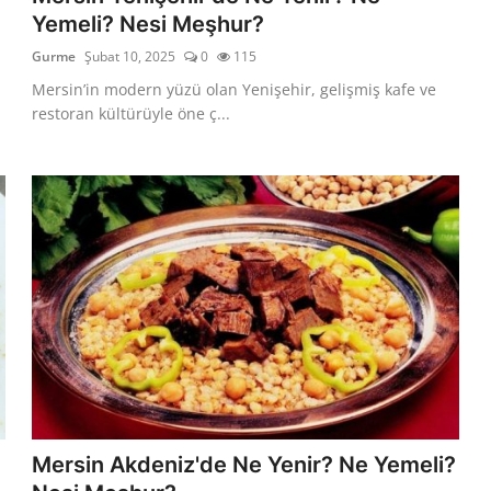
Yemeli? Nesi Meşhur?
Gurme
Şubat 10, 2025
0
115
Mersin’in modern yüzü olan Yenişehir, gelişmiş kafe ve
restoran kültürüyle öne ç...
Mersin Akdeniz'de Ne Yenir? Ne Yemeli?