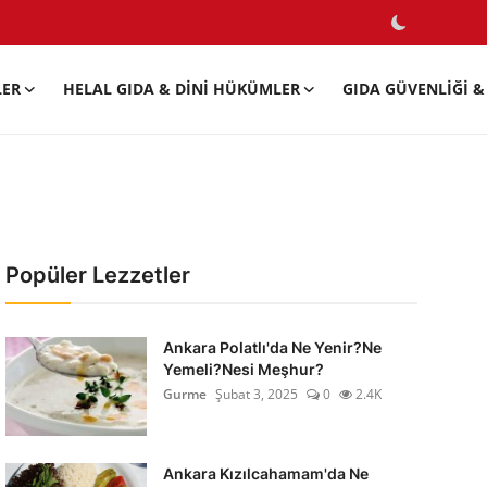
LER
HELAL GIDA & DINI HÜKÜMLER
GIDA GÜVENLIĞI & 
Popüler Lezzetler
Ankara Polatlı'da Ne Yenir?Ne
Yemeli?Nesi Meşhur?
Gurme
Şubat 3, 2025
0
2.4K
Ankara Kızılcahamam'da Ne