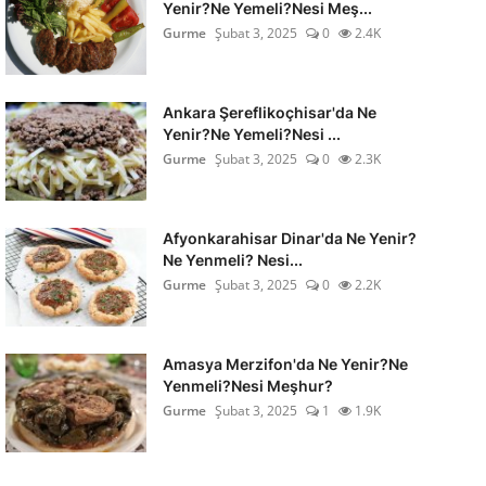
Yenir?Ne Yemeli?Nesi Meş...
Gurme
Şubat 3, 2025
0
2.4K
Ankara Şereflikoçhisar'da Ne
Yenir?Ne Yemeli?Nesi ...
Gurme
Şubat 3, 2025
0
2.3K
Afyonkarahisar Dinar'da Ne Yenir?
Ne Yenmeli? Nesi...
Gurme
Şubat 3, 2025
0
2.2K
Amasya Merzifon'da Ne Yenir?Ne
Yenmeli?Nesi Meşhur?
Gurme
Şubat 3, 2025
1
1.9K