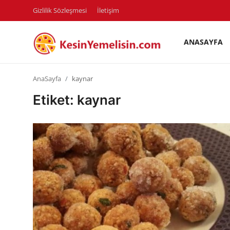
Gizlilik Sözleşmesi
İletişim
ANASAYFA
AnaSayfa
AnaSayfa
kaynar
Gizlilik Sözleşmesi
Etiket: kaynar
Rüya Tabirleri
Diyet & Sağlıklı Beslenme
İletişim
Şehirler
Helal Gıda & Dini Hükümler
Gıda Güvenliği & Bilimi