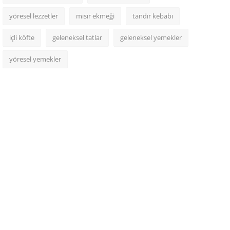
yöresel lezzetler
mısır ekmeği
tandır kebabı
içli köfte
geleneksel tatlar
geleneksel yemekler
yöresel yemekler