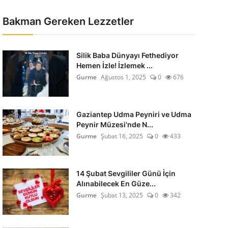
Bakman Gereken Lezzetler
Silik Baba Dünyayı Fethediyor
Hemen İzle! İzlemek ...
Gurme
Ağustos 1, 2025
0
676
Gaziantep Udma Peyniri ve Udma
Peynir Müzesi'nde N...
Gurme
Şubat 16, 2025
0
433
14 Şubat Sevgililer Günü İçin
Alınabilecek En Güze...
Gurme
Şubat 13, 2025
0
342