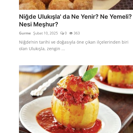
Kalori & Diyet Rehberi
Niğde Ulukışla' da Ne Yenir? Ne Yemeli?
Mutfak Püf Noktaları & İpuçları
Nesi Meşhur?
Gurme
Şubat 10, 2025
0
363
Mekan & Lezzet Rotaları
Niğde’nin tarihi ve doğasıyla öne çıkan ilçelerinden biri
Temel Gıda ve Ürün Rehberleri
olan Ulukışla, zengin ...
İçecek Kültürü & Barista
Yöresel Tarifler & Ev Yemekleri
Gıda Güvenliği & Sağlık
İçecek Kültürü & Rehberleri
Popüler Kültür & Mutfak Tarihi
Mutfak Temizliği & Pratik Bilgiler