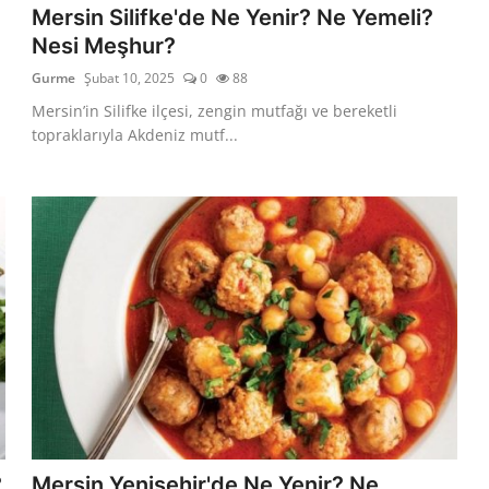
Mersin Silifke'de Ne Yenir? Ne Yemeli?
Nesi Meşhur?
Gurme
Şubat 10, 2025
0
88
Mersin’in Silifke ilçesi, zengin mutfağı ve bereketli
topraklarıyla Akdeniz mutf...
?
Mersin Yenişehir'de Ne Yenir? Ne