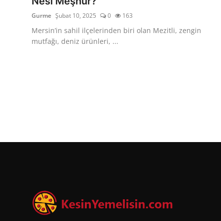
Nesi Meşhur?
Gurme
Şubat 10, 2025
0
163
Mersin’in sahil ilçelerinden biri olan Mezitli, zengin
mutfağı, deniz ürünleri, ...