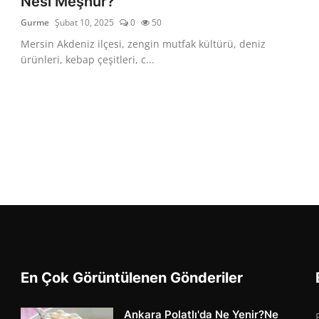
Nesi Meşhur?
Gurme
Şubat 10, 2025
0
50
Mersin Akdeniz ilçesi, zengin mutfak kültürü, deniz
ürünleri, kebap çeşitleri, c...
En Çok Görüntülenen Gönderiler
Ankara Polatlı'da Ne Yenir?Ne