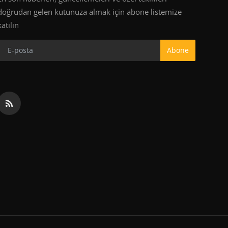
doğrudan gelen kutunuza almak için abone listemize
katılın
Abone