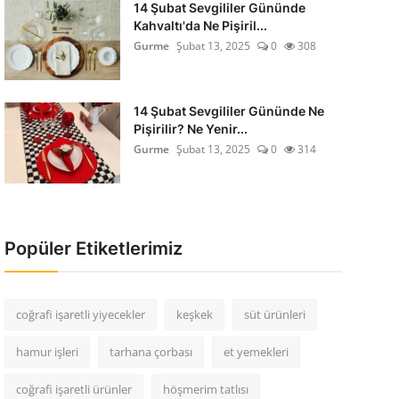
14 Şubat Sevgililer Gününde
Kahvaltı'da Ne Pişiril...
Gurme
Şubat 13, 2025
0
308
14 Şubat Sevgililer Gününde Ne
Pişirilir? Ne Yenir...
Gurme
Şubat 13, 2025
0
314
Popüler Etiketlerimiz
coğrafi işaretli yiyecekler
keşkek
süt ürünleri
hamur işleri
tarhana çorbası
et yemekleri
coğrafi işaretli ürünler
höşmerim tatlısı