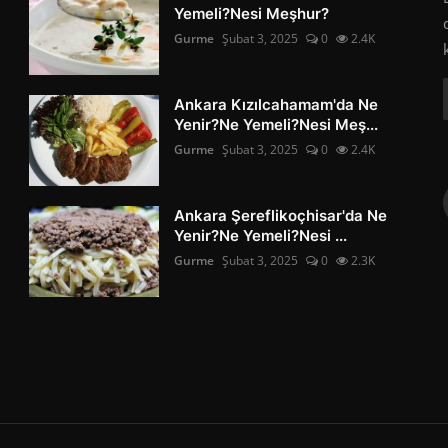
Yemeli?Nesi Meşhur?
Gurme
Şubat 3, 2025
0
2.4K
Ankara Kızılcahamam'da Ne
Yenir?Ne Yemeli?Nesi Meş...
Gurme
Şubat 3, 2025
0
2.4K
Ankara Şereflikoçhisar'da Ne
Yenir?Ne Yemeli?Nesi ...
Gurme
Şubat 3, 2025
0
2.3K