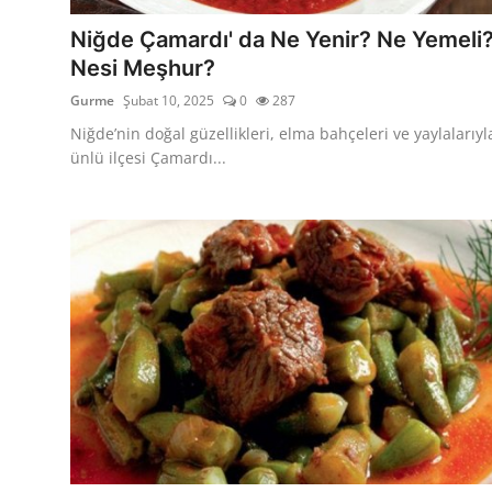
Anne & Bebek Beslenmesi
Niğde Çamardı' da Ne Yenir? Ne Yemeli
Nesi Meşhur?
Mutfak Sırları & Teknikler
Gurme
Şubat 10, 2025
0
287
Gıda Sözlüğü & Nedir?
Niğde’nin doğal güzellikleri, elma bahçeleri ve yaylalarıyl
ünlü ilçesi Çamardı...
Yemek Tarifleri & Menüler