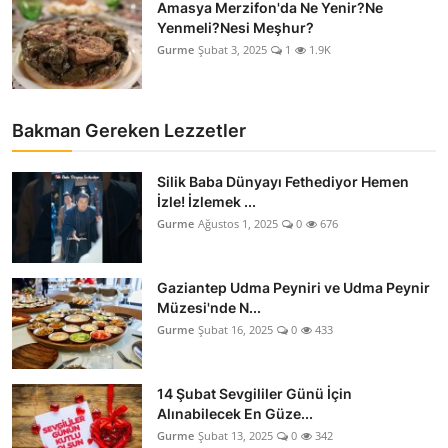
Amasya Merzifon'da Ne Yenir?Ne
Yenmeli?Nesi Meşhur?
Gurme
Şubat 3, 2025
1
1.9K
Bakman Gereken Lezzetler
Silik Baba Dünyayı Fethediyor Hemen
İzle! İzlemek ...
Gurme
Ağustos 1, 2025
0
676
Gaziantep Udma Peyniri ve Udma Peynir
Müzesi'nde N...
Gurme
Şubat 16, 2025
0
433
14 Şubat Sevgililer Günü İçin
Alınabilecek En Güze...
Gurme
Şubat 13, 2025
0
342