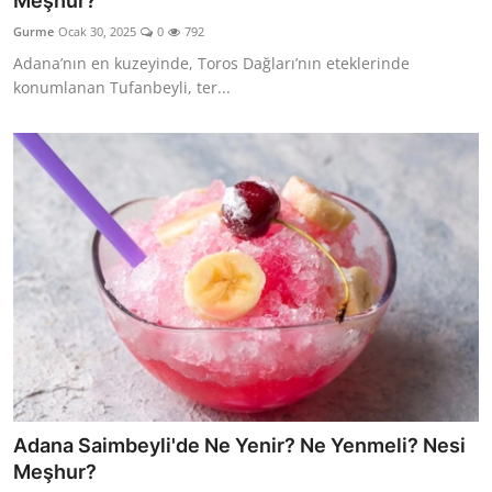
Meşhur?
Kalori & Diyet Rehberi
Gurme
Ocak 30, 2025
0
792
Adana’nın en kuzeyinde, Toros Dağları’nın eteklerinde
Mutfak Püf Noktaları & İpuçları
konumlanan Tufanbeyli, ter...
Mekan & Lezzet Rotaları
Temel Gıda ve Ürün Rehberleri
İçecek Kültürü & Barista
Yöresel Tarifler & Ev Yemekleri
Gıda Güvenliği & Sağlık
İçecek Kültürü & Rehberleri
Popüler Kültür & Mutfak Tarihi
Adana Saimbeyli'de Ne Yenir? Ne Yenmeli? Nesi
Mutfak Temizliği & Pratik Bilgiler
Meşhur?