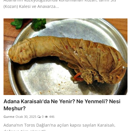
(Kozan) Kalesi ve Anavarza...
Adana Karaisalı'da Ne Yenir? Ne Yenmeli? Nesi
Meşhur?
Gurme
Ocak 30, 2025
0
446
Adana’nın Toros Dağları’na açılan kapısı sayılan Karaisalı,