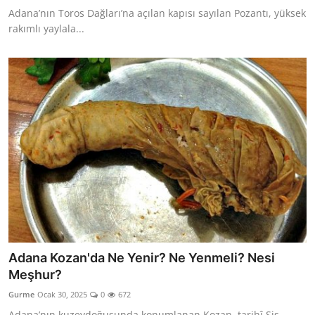
Adana’nın Toros Dağları’na açılan kapısı sayılan Pozantı, yüksek
rakımlı yaylala...
Adana Kozan'da Ne Yenir? Ne Yenmeli? Nesi
Meşhur?
Gurme
Ocak 30, 2025
0
672
Adana’nın kuzeydoğusunda konumlanan Kozan, tarihî Sis