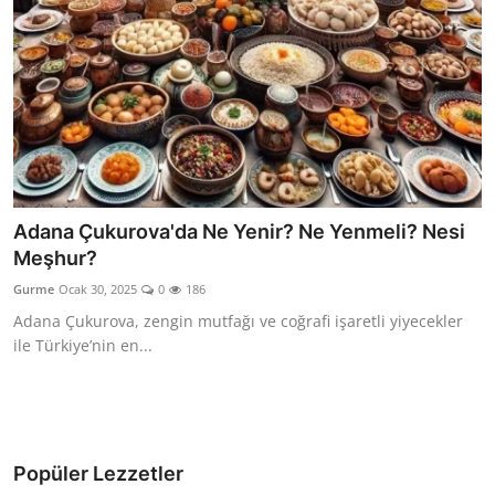
Adana Çukurova'da Ne Yenir? Ne Yenmeli? Nesi
Meşhur?
Gurme
Ocak 30, 2025
0
186
Adana Çukurova, zengin mutfağı ve coğrafi işaretli yiyecekler
ile Türkiye’nin en...
Popüler Lezzetler