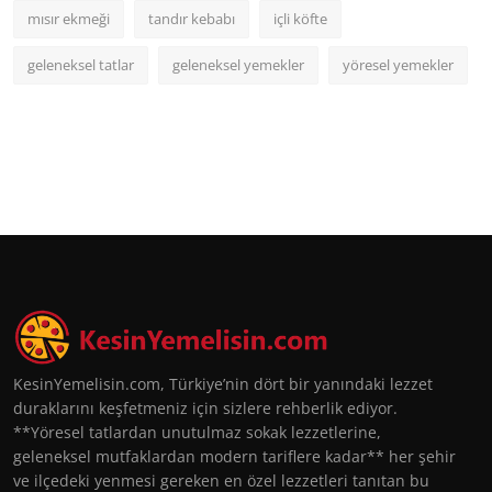
mısır ekmeği
tandır kebabı
içli köfte
geleneksel tatlar
geleneksel yemekler
yöresel yemekler
KesinYemelisin.com, Türkiye’nin dört bir yanındaki lezzet
duraklarını keşfetmeniz için sizlere rehberlik ediyor.
**Yöresel tatlardan unutulmaz sokak lezzetlerine,
geleneksel mutfaklardan modern tariflere kadar** her şehir
ve ilçedeki yenmesi gereken en özel lezzetleri tanıtan bu