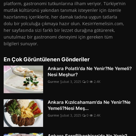
platform, gastronomi tutkunlarına ilham veriyor. Türkiye’nin
mutfak kültürünü yakından tanımak isteyenler için özenle
hazırlanmış içeriklerle, her damak tadına uygun tatlarla
dolu bir yolculuğa çıkmaya hazır olun. KesinYemelisin.com,
her sayfasında sizi farklı bir lezzet durağına götürerek,
unutulmaz bir gastronomi deneyimi için gereken tüm
bilgileri sunuyor.
En Çok Görüntülenen Gönderiler
Ankara Polatlı'da Ne Yenir?Ne Yemeli?
Nesi Meşhur?
Gurme
Şubat 3, 2025
0
2.4K
Ankara Kızılcahamam'da Ne Yenir?Ne
Yemeli?Nesi Meş...
Gurme
Şubat 3, 2025
0
2.4K
Ankara Şereflikoçhisar'da Ne Yenir?