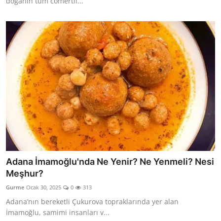
doğanın tüm cömertli...
Adana İmamoğlu'nda Ne Yenir? Ne Yenmeli? Nesi
Meşhur?
Gurme
Ocak 30, 2025
0
313
Adana’nın bereketli Çukurova topraklarında yer alan
İmamoğlu, samimi insanları v...