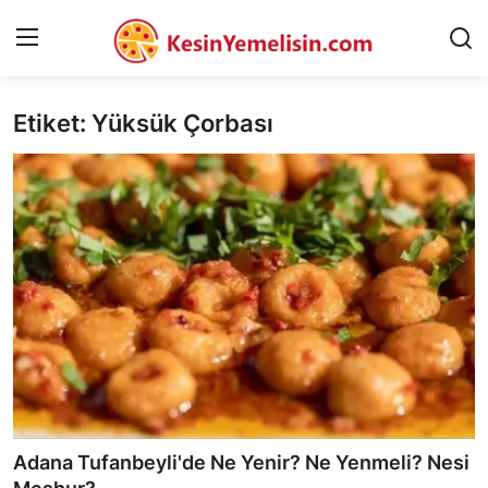
Etiket: Yüksük Çorbası
AnaSayfa
Gizlilik Sözleşmesi
Rüya Tabirleri
Diyet & Sağlıklı Beslenme
İletişim
Şehirler
Helal Gıda & Dini Hükümler
Adana Tufanbeyli'de Ne Yenir? Ne Yenmeli? Nesi
Gıda Güvenliği & Bilimi