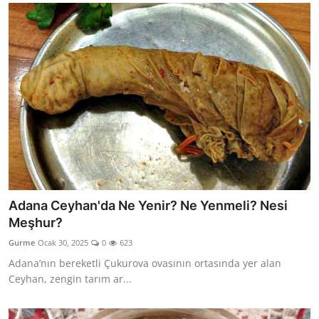
Adana Ceyhan'da Ne Yenir? Ne Yenmeli? Nesi
Meşhur?
Gurme
Ocak 30, 2025
0
623
Adana’nın bereketli Çukurova ovasının ortasında yer alan
Ceyhan, zengin tarım ar...