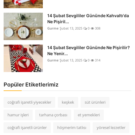
14 Şubat Sevgililer Gününde Kahvaltı'da
Ne Pişiril...
Gurme
Şubat 13, 2025
0
308
14 Şubat Sevgililer Gününde Ne Pişirilir?
Ne Yenir...
Gurme
Şubat 13, 2025
0
314
Popüler Etiketlerimiz
coğrafi işaretli yiyecekler
keşkek
süt ürünleri
hamur işleri
tarhana çorbası
et yemekleri
coğrafi işaretli ürünler
höşmerim tatlısı
yöresel lezzetler