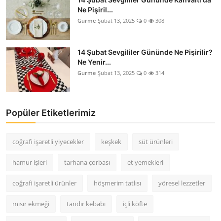
Ne Pişiril...
Gurme
Şubat 13, 2025
0
308
14 Şubat Sevgililer Gününde Ne Pişirilir?
Ne Yenir...
Gurme
Şubat 13, 2025
0
314
Popüler Etiketlerimiz
coğrafi işaretli yiyecekler
keşkek
süt ürünleri
hamur işleri
tarhana çorbası
et yemekleri
coğrafi işaretli ürünler
höşmerim tatlısı
yöresel lezzetler
mısır ekmeği
tandır kebabı
içli köfte