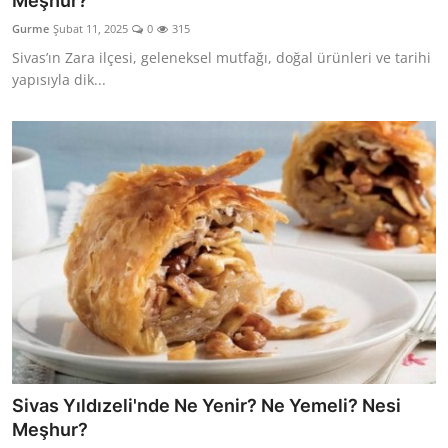
Meşhur?
Kalori & Diyet Rehberi
Gurme
Şubat 11, 2025
0
315
Sivas’ın Zara ilçesi, geleneksel mutfağı, doğal ürünleri ve tarihi
Mutfak Püf Noktaları & İpuçları
yapısıyla dik...
Mekan & Lezzet Rotaları
Temel Gıda ve Ürün Rehberleri
İçecek Kültürü & Barista
Yöresel Tarifler & Ev Yemekleri
Gıda Güvenliği & Sağlık
İçecek Kültürü & Rehberleri
Popüler Kültür & Mutfak Tarihi
Sivas Yıldızeli'nde Ne Yenir? Ne Yemeli? Nesi
Mutfak Temizliği & Pratik Bilgiler
Meşhur?