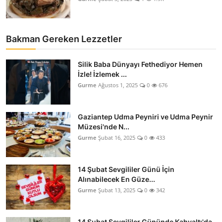
Bakman Gereken Lezzetler
Silik Baba Dünyayı Fethediyor Hemen
İzle! İzlemek ...
Gurme
Ağustos 1, 2025
0
676
Gaziantep Udma Peyniri ve Udma Peynir
Müzesi'nde N...
Gurme
Şubat 16, 2025
0
433
14 Şubat Sevgililer Günü İçin
Alınabilecek En Güze...
Gurme
Şubat 13, 2025
0
342
14 Şubat Sevgililer Gününde Kahvaltı'da