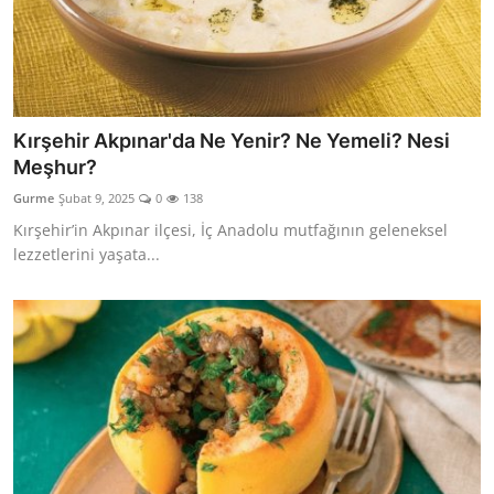
Kırşehir Akpınar'da Ne Yenir? Ne Yemeli? Nesi
Meşhur?
Gurme
Şubat 9, 2025
0
138
Kırşehir’in Akpınar ilçesi, İç Anadolu mutfağının geleneksel
lezzetlerini yaşata...