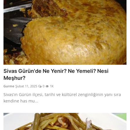
Sivas Gürün'de Ne Yenir? Ne Yemeli? Nesi
Meşhur?
Gurme
Şubat 11, 2025
0
1K
Sivas’ın Gürün ilçesi, tarihi ve kültürel zenginliğinin yanı sıra
kendine has mu...