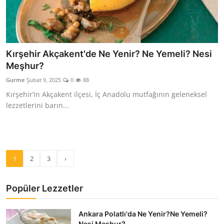
Kırşehir Akçakent'de Ne Yenir? Ne Yemeli? Nesi
Meşhur?
Gurme
Şubat 9, 2025
0
88
Kırşehir’in Akçakent ilçesi, İç Anadolu mutfağının geleneksel
lezzetlerini barın...
1
2
3
›
Popüler Lezzetler
Ankara Polatlı'da Ne Yenir?Ne Yemeli?
Nesi Meşhur?