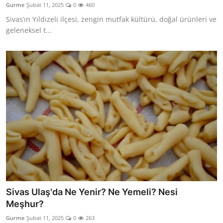
Gurme
Şubat 11, 2025
0
460
Anne & Bebek Beslenmesi
Sivas’ın Yıldızeli ilçesi, zengin mutfak kültürü, doğal ürünleri ve
geleneksel t...
Mutfak Sırları & Teknikler
Gıda Sözlüğü & Nedir?
Yemek Tarifleri & Menüler
Sivas Ulaş'da Ne Yenir? Ne Yemeli? Nesi
Meşhur?
Gurme
Şubat 11, 2025
0
263