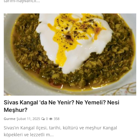
tarım-hayvancıl...
Sivas Kangal 'da Ne Yenir? Ne Yemeli? Nesi
Meşhur?
Gurme
Şubat 11, 2025
0
358
Sivas’ın Kangal ilçesi, tarihi, kültürü ve meşhur Kangal
köpekleri ve lezzetli m...