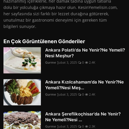
hazırlanmış içeriklerle, her damak tadına uygun tatlarla
dolu bir yolculuğa çıkmaya hazır olun. KesinYemelisin.com,
her sayfasında sizi farklı bir lezzet durağına götürerek,
unutulmaz bir gastronomi deneyimi için gereken tüm
bilgileri sunuyor.
En Çok Görüntülenen Gönderiler
Ankara Polatlı'da Ne Yenir?Ne Yemeli?
Nesi Meşhur?
Gurme
Şubat 3, 2025
0
2.4K
Ankara Kızılcahamam'da Ne Yenir?Ne
Yemeli?Nesi Meş...
Gurme
Şubat 3, 2025
0
2.4K
Ankara Şereflikoçhisar'da Ne Yenir?
Ne Yemeli?Nesi ...
Gurme
Şubat 3, 2025
0
2.3K