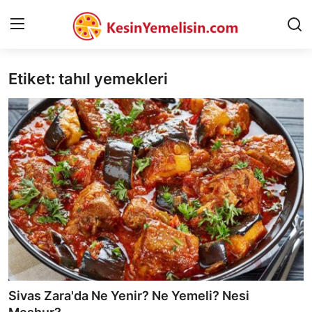
Etiket: tahıl yemekleri
AnaSayfa
Gizlilik Sözleşmesi
Rüya Tabirleri
Diyet & Sağlıklı Beslenme
İletişim
Şehirler
Helal Gıda & Dini Hükümler
Sivas Zara'da Ne Yenir? Ne Yemeli? Nesi
Gıda Güvenliği & Bilimi