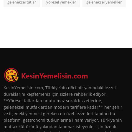
geleneksel tatlar
yöresel yemekler
geleneksel yemekler
KesinYemelisin.com, Türkiye’nin dört bir yanındaki lezzet
duraklarını keşfetmeniz için sizlere rehberlik ediyor.
**Yöresel tatlardan unutulmaz sokak lezzetlerine,
geleneksel mutfaklardan modern tariflere kadar** her şehir
ve ilçedeki yenmesi gereken en özel lezzetleri tanıtan bu
platform, gastronomi tutkunlarına ilham veriyor. Türkiye’nin
mutfak kültürünü yakından tanımak isteyenler için özenle