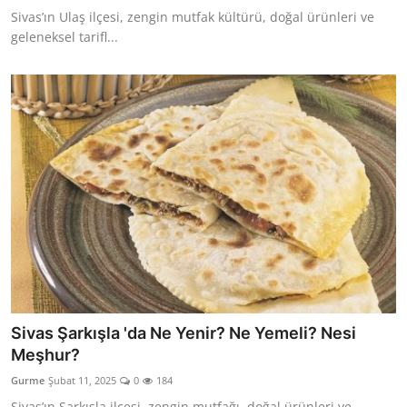
Sivas’ın Ulaş ilçesi, zengin mutfak kültürü, doğal ürünleri ve
geleneksel tarifl...
Sivas Şarkışla 'da Ne Yenir? Ne Yemeli? Nesi
Meşhur?
Gurme
Şubat 11, 2025
0
184
Sivas’ın Şarkışla ilçesi, zengin mutfağı, doğal ürünleri ve