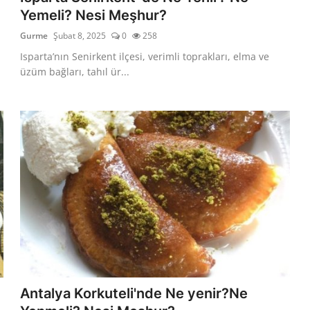
Yemeli? Nesi Meşhur?
Gurme
Şubat 8, 2025
0
258
Isparta’nın Senirkent ilçesi, verimli toprakları, elma ve
üzüm bağları, tahıl ür...
Antalya Korkuteli'nde Ne yenir?Ne