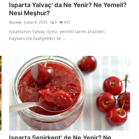
e
Isparta Yalvaç' da Ne Yenir? Ne Yemeli?
Nesi Meşhur?
Gurme
Şubat 8, 2025
0
645
Isparta’nın Yalvaç ilçesi, verimli tarım arazileri,
hayvancılık faaliyetleri ve ...
Isparta Senirkent' de Ne Yenir? Ne