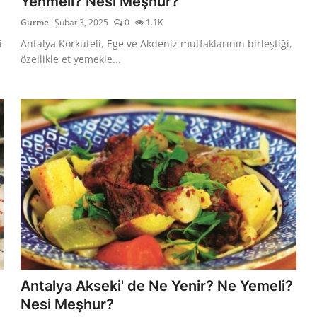
Yenmeli? Nesi Meşhur?
Gurme
Şubat 3, 2025
0
1.1K
i
Antalya Korkuteli, Ege ve Akdeniz mutfaklarının birleştiği,
özellikle et yemekle...
Antalya Akseki' de Ne Yenir? Ne Yemeli?
Nesi Meşhur?