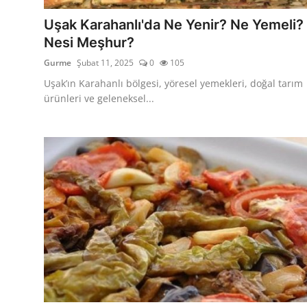
Anne & Bebek Beslenmesi
Uşak Karahanlı'da Ne Yenir? Ne Yemeli?
Nesi Meşhur?
Mutfak Sırları & Teknikler
Gurme
Şubat 11, 2025
0
105
Gıda Sözlüğü & Nedir?
Uşak’ın Karahanlı bölgesi, yöresel yemekleri, doğal tarım
ürünleri ve geleneksel...
Yemek Tarifleri & Menüler