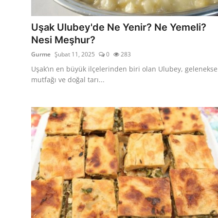
Kalori & Diyet Rehberi
Uşak Ulubey'de Ne Yenir? Ne Yemeli?
Mutfak Püf Noktaları & İpuçları
Nesi Meşhur?
Gurme
Şubat 11, 2025
0
283
Mekan & Lezzet Rotaları
Uşak’ın en büyük ilçelerinden biri olan Ulubey, gelenekse
Temel Gıda ve Ürün Rehberleri
mutfağı ve doğal tarı...
İçecek Kültürü & Barista
Yöresel Tarifler & Ev Yemekleri
Gıda Güvenliği & Sağlık
İçecek Kültürü & Rehberleri
Popüler Kültür & Mutfak Tarihi
Mutfak Temizliği & Pratik Bilgiler