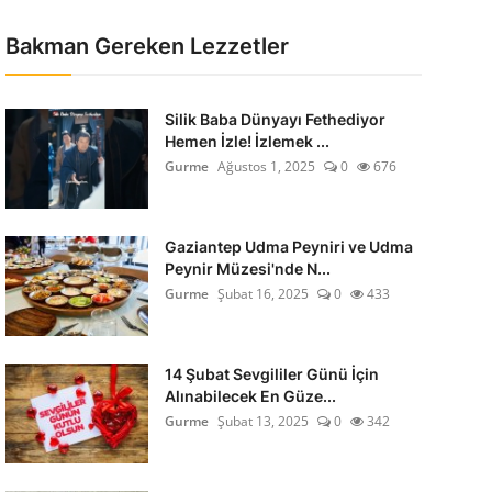
Bakman Gereken Lezzetler
Silik Baba Dünyayı Fethediyor
Hemen İzle! İzlemek ...
Gurme
Ağustos 1, 2025
0
676
Gaziantep Udma Peyniri ve Udma
Peynir Müzesi'nde N...
Gurme
Şubat 16, 2025
0
433
14 Şubat Sevgililer Günü İçin
Alınabilecek En Güze...
Gurme
Şubat 13, 2025
0
342