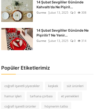
14 Şubat Sevgililer Gününde
Kahvaltı'da Ne Pişiril...
Gurme
Şubat 13, 2025
0
308
14 Şubat Sevgililer Gününde Ne
Pişirilir? Ne Yenir...
Gurme
Şubat 13, 2025
0
314
Popüler Etiketlerimiz
coğrafi işaretli yiyecekler
keşkek
süt ürünleri
hamur işleri
tarhana çorbası
et yemekleri
coğrafi işaretli ürünler
höşmerim tatlısı