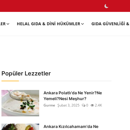
LER
HELAL GIDA & DINI HÜKÜMLER
GIDA GÜVENLIĞI & 
Popüler Lezzetler
Ankara Polatlı'da Ne Yenir?Ne
Yemeli?Nesi Meşhur?
Gurme
Şubat 3, 2025
0
2.4K
Ankara Kızılcahamam'da Ne