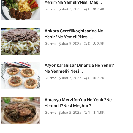
Yenir?Ne Yemeli?Nesi Meş...
Gurme
Şubat 3, 2025
0
2.4K
Ankara Şereflikoçhisar'da Ne
Yenir?Ne Yemeli?Nesi ...
Gurme
Şubat 3, 2025
0
2.3K
Afyonkarahisar Dinar'da Ne Yenir?
Ne Yenmeli? Nesi...
Gurme
Şubat 3, 2025
0
2.2K
Amasya Merzifon'da Ne Yenir?Ne
Yenmeli?Nesi Meşhur?
Gurme
Şubat 3, 2025
1
1.9K