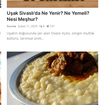
Uşak Sivaslı'da Ne Yenir? Ne Yemeli?
Nesi Meşhur?
Gurme
Şubat 11, 2025
0
101
l
Uşak’ın doğusunda yer alan Sivaslı ilçesi, zengin mutfak
kültürü, tarımsal üreti...