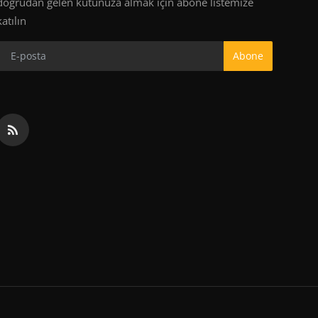
doğrudan gelen kutunuza almak için abone listemize
katılın
Abone