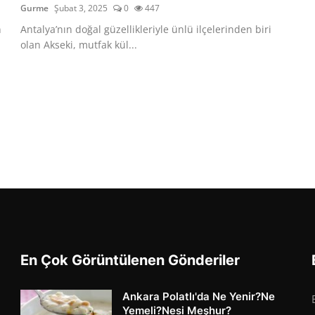
Gurme
Şubat 3, 2025
0
447
n
Antalya’nın doğal güzellikleriyle ünlü ilçelerinden biri
olan Akseki, mutfak kül...
En Çok Görüntülenen Gönderiler
Ankara Polatlı'da Ne Yenir?Ne
Yemeli?Nesi Meşhur?