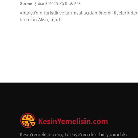
Gurme
Şubat 3, 2025
0
228
Antalya’nın turistik ve tarımsal açıdan önemli ilçelerinde
biri olan Aksu, mutf...
KesinYemelisin.com, Türkiye’nin dört bir yanındaki