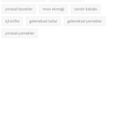
yöresel lezzetler
mısır ekmeği
tandır kebabı
içli köfte
geleneksel tatlar
geleneksel yemekler
yöresel yemekler