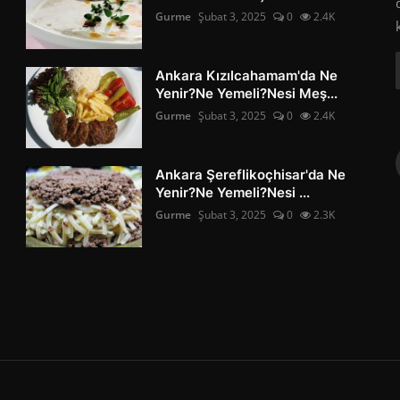
Gurme
Şubat 3, 2025
0
2.4K
Ankara Kızılcahamam'da Ne
Yenir?Ne Yemeli?Nesi Meş...
Gurme
Şubat 3, 2025
0
2.4K
Ankara Şereflikoçhisar'da Ne
Yenir?Ne Yemeli?Nesi ...
Gurme
Şubat 3, 2025
0
2.3K