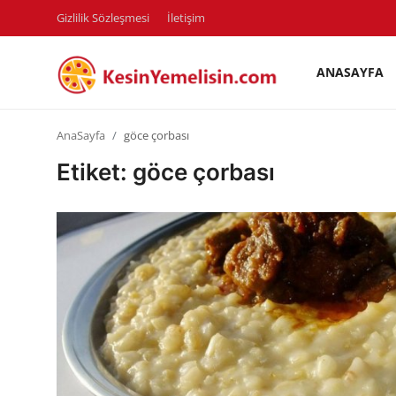
Gizlilik Sözleşmesi
İletişim
ANASAYFA
AnaSayfa
AnaSayfa
göce çorbası
Gizlilik Sözleşmesi
Etiket: göce çorbası
Rüya Tabirleri
Diyet & Sağlıklı Beslenme
İletişim
Şehirler
Helal Gıda & Dini Hükümler
Gıda Güvenliği & Bilimi