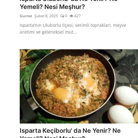
Yemeli? Nesi Meşhur?
Gurme
Şubat 8, 2025
0
427
Isparta’nın Uluborlu ilçesi, verimli toprakları, meyve
üretimi ve geleneksel mut...
Isparta Keçiborlu' da Ne Yenir? Ne