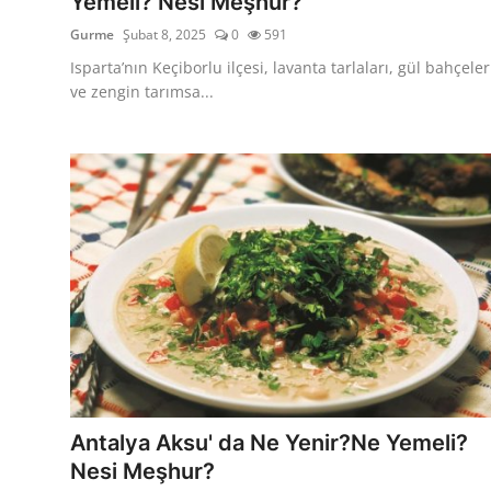
Yemeli? Nesi Meşhur?
Gurme
Şubat 8, 2025
0
591
Isparta’nın Keçiborlu ilçesi, lavanta tarlaları, gül bahçeler
ve zengin tarımsa...
Antalya Aksu' da Ne Yenir?Ne Yemeli?
Nesi Meşhur?