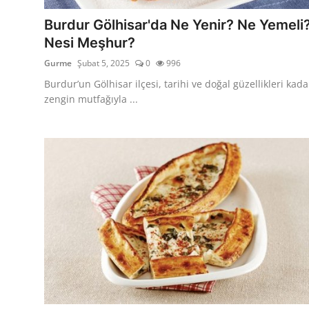
Anne & Bebek Beslenmesi
Burdur Gölhisar'da Ne Yenir? Ne Yemeli
Nesi Meşhur?
Mutfak Sırları & Teknikler
Gurme
Şubat 5, 2025
0
996
Gıda Sözlüğü & Nedir?
Burdur’un Gölhisar ilçesi, tarihi ve doğal güzellikleri kada
zengin mutfağıyla ...
Yemek Tarifleri & Menüler