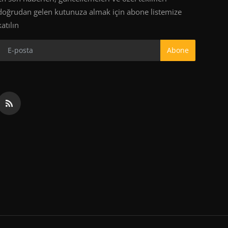
doğrudan gelen kutunuza almak için abone listemize
katılın
Abone