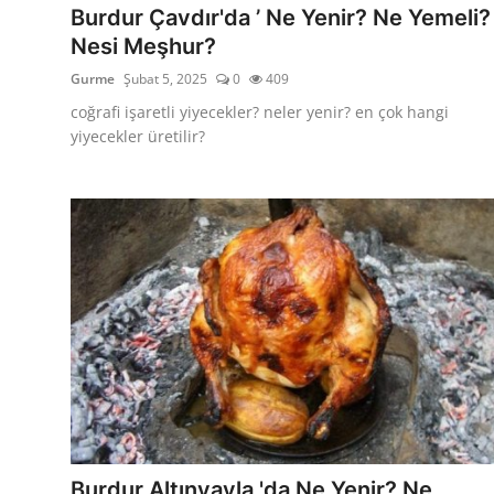
Burdur Çavdır'da ’ Ne Yenir? Ne Yemeli?
Nesi Meşhur?
Gurme
Şubat 5, 2025
0
409
coğrafi işaretli yiyecekler? neler yenir? en çok hangi
yiyecekler üretilir?
Burdur Altınyayla 'da Ne Yenir? Ne