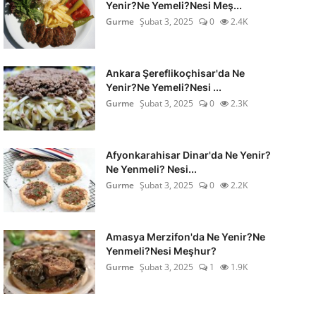
Yenir?Ne Yemeli?Nesi Meş...
Gurme
Şubat 3, 2025
0
2.4K
Ankara Şereflikoçhisar'da Ne
Yenir?Ne Yemeli?Nesi ...
Gurme
Şubat 3, 2025
0
2.3K
Afyonkarahisar Dinar'da Ne Yenir?
Ne Yenmeli? Nesi...
Gurme
Şubat 3, 2025
0
2.2K
Amasya Merzifon'da Ne Yenir?Ne
Yenmeli?Nesi Meşhur?
Gurme
Şubat 3, 2025
1
1.9K