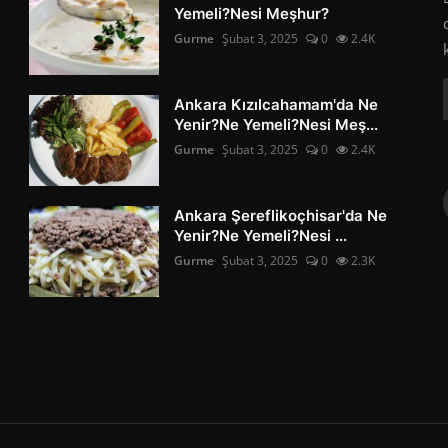
Yemeli?Nesi Meşhur?
Gurme
Şubat 3, 2025
0
2.4K
Ankara Kızılcahamam'da Ne
Yenir?Ne Yemeli?Nesi Meş...
Gurme
Şubat 3, 2025
0
2.4K
Ankara Şereflikoçhisar'da Ne
Yenir?Ne Yemeli?Nesi ...
Gurme
Şubat 3, 2025
0
2.3K