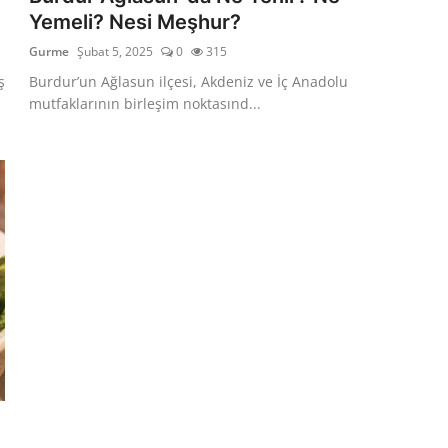
Yemeli? Nesi Meşhur?
Gurme
Şubat 5, 2025
0
315
ş
Burdur’un Ağlasun ilçesi, Akdeniz ve İç Anadolu
mutfaklarının birleşim noktasınd...