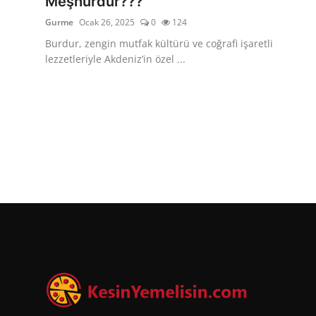
Meşhurdur???
Gurme
Ocak 26, 2025
0
124
Burdur, zengin mutfak kültürü ve coğrafi işaretli
lezzetleriyle Akdeniz’in özel ...