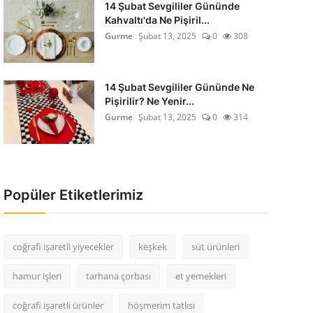
14 Şubat Sevgililer Gününde
Kahvaltı'da Ne Pişiril...
Gurme
Şubat 13, 2025
0
308
14 Şubat Sevgililer Gününde Ne
Pişirilir? Ne Yenir...
Gurme
Şubat 13, 2025
0
314
Popüler Etiketlerimiz
coğrafi işaretli yiyecekler
keşkek
süt ürünleri
hamur işleri
tarhana çorbası
et yemekleri
coğrafi işaretli ürünler
höşmerim tatlısı