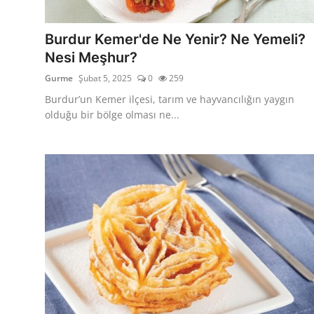
Kalori & Diyet Rehberi
Burdur Kemer'de Ne Yenir? Ne Yemeli?
Mutfak Püf Noktaları & İpuçları
Nesi Meşhur?
Gurme
Şubat 5, 2025
0
259
Mekan & Lezzet Rotaları
Burdur’un Kemer ilçesi, tarım ve hayvancılığın yaygın
Temel Gıda ve Ürün Rehberleri
olduğu bir bölge olması ne...
İçecek Kültürü & Barista
Yöresel Tarifler & Ev Yemekleri
Gıda Güvenliği & Sağlık
İçecek Kültürü & Rehberleri
Popüler Kültür & Mutfak Tarihi
Mutfak Temizliği & Pratik Bilgiler