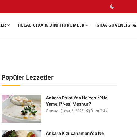
LER
HELAL GIDA & DINI HÜKÜMLER
GIDA GÜVENLIĞI & 
Popüler Lezzetler
Ankara Polatlı'da Ne Yenir?Ne
Yemeli?Nesi Meşhur?
Gurme
Şubat 3, 2025
0
2.4K
Ankara Kızılcahamam'da Ne