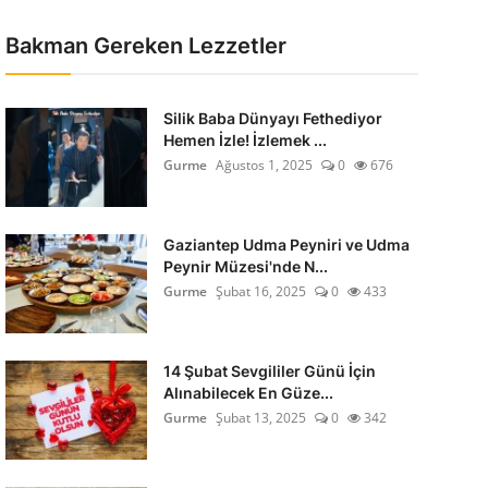
Bakman Gereken Lezzetler
Silik Baba Dünyayı Fethediyor
Hemen İzle! İzlemek ...
Gurme
Ağustos 1, 2025
0
676
Gaziantep Udma Peyniri ve Udma
Peynir Müzesi'nde N...
Gurme
Şubat 16, 2025
0
433
14 Şubat Sevgililer Günü İçin
Alınabilecek En Güze...
Gurme
Şubat 13, 2025
0
342