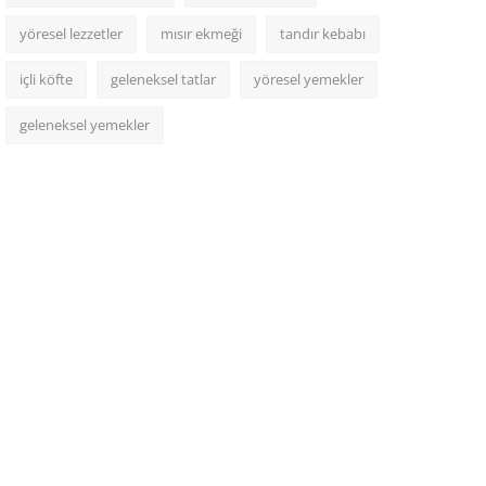
yöresel lezzetler
mısır ekmeği
tandır kebabı
içli köfte
geleneksel tatlar
yöresel yemekler
geleneksel yemekler