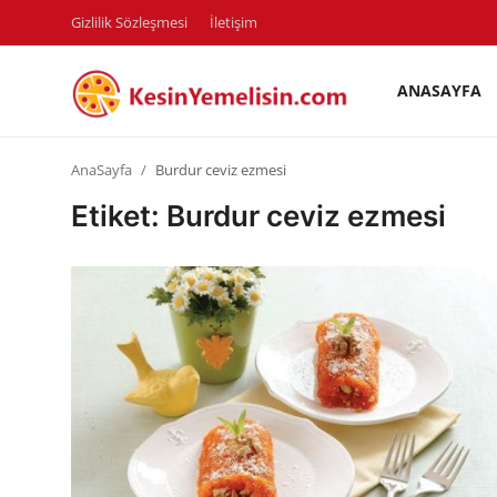
Gizlilik Sözleşmesi
İletişim
ANASAYFA
AnaSayfa
AnaSayfa
Burdur ceviz ezmesi
Gizlilik Sözleşmesi
Etiket: Burdur ceviz ezmesi
Rüya Tabirleri
Diyet & Sağlıklı Beslenme
İletişim
Şehirler
Helal Gıda & Dini Hükümler
Gıda Güvenliği & Bilimi