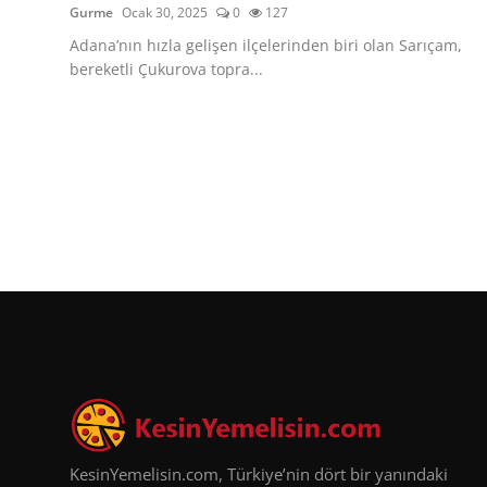
Gurme
Ocak 30, 2025
0
127
Adana’nın hızla gelişen ilçelerinden biri olan Sarıçam,
bereketli Çukurova topra...
KesinYemelisin.com, Türkiye’nin dört bir yanındaki