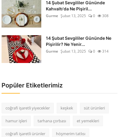
14 Şubat Sevgililer Gününde
Kahvaltı'da Ne Pişiril...
Gurme
Şubat 13, 2025
0
308
14 Şubat Sevgililer Gününde Ne
Pişirilir? Ne Yenir...
Gurme
Şubat 13, 2025
0
314
Popüler Etiketlerimiz
coğrafi işaretli yiyecekler
keşkek
süt ürünleri
hamur işleri
tarhana çorbası
et yemekleri
coğrafi işaretli ürünler
höşmerim tatlısı