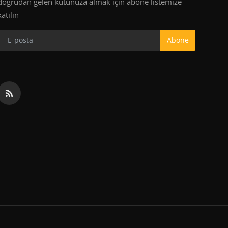
doğrudan gelen kutunuza almak için abone listemize
katılın
Abone