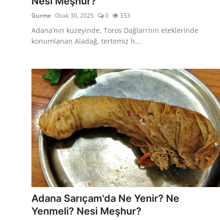
Nesi Meşhur?
Gurme
Ocak 30, 2025
0
333
Adana’nın kuzeyinde, Toros Dağları’nın eteklerinde
konumlanan Aladağ, tertemiz h...
Adana Sarıçam'da Ne Yenir? Ne
Yenmeli? Nesi Meşhur?