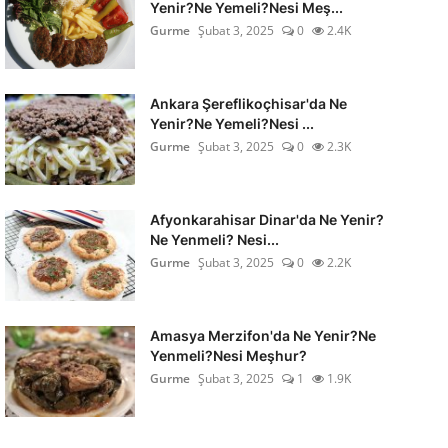
Yenir?Ne Yemeli?Nesi Meş...
Gurme
Şubat 3, 2025
0
2.4K
Ankara Şereflikoçhisar'da Ne
Yenir?Ne Yemeli?Nesi ...
Gurme
Şubat 3, 2025
0
2.3K
Afyonkarahisar Dinar'da Ne Yenir?
Ne Yenmeli? Nesi...
Gurme
Şubat 3, 2025
0
2.2K
Amasya Merzifon'da Ne Yenir?Ne
Yenmeli?Nesi Meşhur?
Gurme
Şubat 3, 2025
1
1.9K