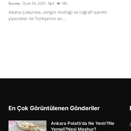
Gurme
Ocak 30, 2025
0
186
Adana Çukurova, zengin mutfağı ve coğrafi işaretli
yiyecekler ile Türkiye’nin en...
En Çok Görüntülenen Gönderiler
Ankara Polatlı'da Ne Yenir?Ne
Yemeli?Nesi Meşhur?