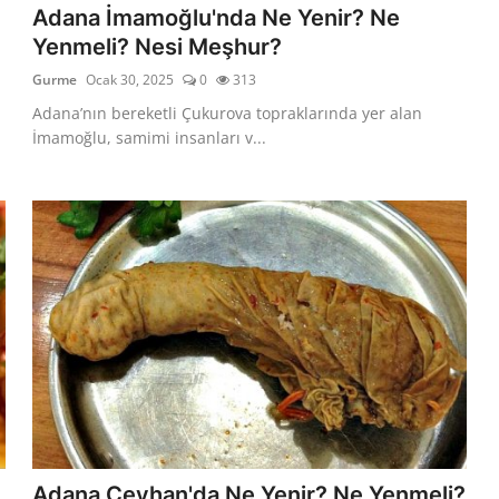
Adana İmamoğlu'nda Ne Yenir? Ne
Yenmeli? Nesi Meşhur?
Gurme
Ocak 30, 2025
0
313
Adana’nın bereketli Çukurova topraklarında yer alan
İmamoğlu, samimi insanları v...
Adana Ceyhan'da Ne Yenir? Ne Yenmeli?