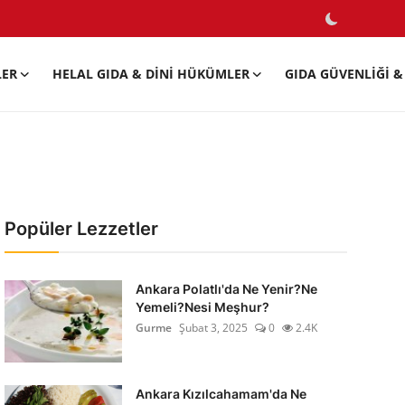
LER
HELAL GIDA & DINI HÜKÜMLER
GIDA GÜVENLIĞI & 
Popüler Lezzetler
Ankara Polatlı'da Ne Yenir?Ne
Yemeli?Nesi Meşhur?
Gurme
Şubat 3, 2025
0
2.4K
Ankara Kızılcahamam'da Ne