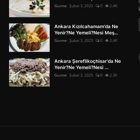
Gurme
Şubat 3, 2025
0
2.4K
Ankara Kızılcahamam'da Ne
Yenir?Ne Yemeli?Nesi Meş...
Gurme
Şubat 3, 2025
0
2.4K
Ankara Şereflikoçhisar'da Ne
Yenir?Ne Yemeli?Nesi ...
Gurme
Şubat 3, 2025
0
2.3K