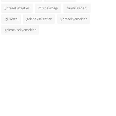
yöresel lezzetler
mısır ekmeği
tandır kebabı
içli köfte
geleneksel tatlar
yöresel yemekler
geleneksel yemekler