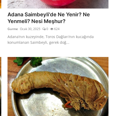
Adana Saimbeyli'de Ne Yenir? Ne
Yenmeli? Nesi Meşhur?
Gurme
Ocak 30, 2025
0
624
Adana’nın kuzeyinde, Toros Dağları’nın kucağında
konumlanan Saimbeyli, gerek doğ...