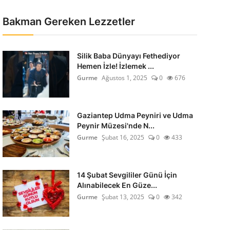
Bakman Gereken Lezzetler
Silik Baba Dünyayı Fethediyor
Hemen İzle! İzlemek ...
Gurme
Ağustos 1, 2025
0
676
Gaziantep Udma Peyniri ve Udma
Peynir Müzesi'nde N...
Gurme
Şubat 16, 2025
0
433
14 Şubat Sevgililer Günü İçin
Alınabilecek En Güze...
Gurme
Şubat 13, 2025
0
342