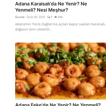
Adana Karaisalı'da Ne Yenir? Ne
Yenmeli? Nesi Meşhur?
Gurme
Ocak 30, 2025
0
446
Adana’nın Toros Dağları’na açılan kapısı sayılan Karaisalı,
doğanın tüm cömertli...
Adana Feke'de Ne Yenir? Ne Yenmeli?