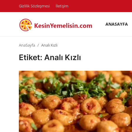
Gizlilik Sözleşmesi
İletişim
ANASAYFA
AnaSayfa
AnaSayfa
Analı Kızlı
Gizlilik Sözleşmesi
Etiket: Analı Kızlı
Rüya Tabirleri
Diyet & Sağlıklı Beslenme
İletişim
Şehirler
Helal Gıda & Dini Hükümler
Gıda Güvenliği & Bilimi