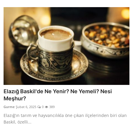
Elazığ Baskil'de Ne Yenir? Ne Yemeli? Nesi
Meşhur?
Gurme
Şubat 6, 2025
0
389
Elazığ’ın tarım ve hayvancılıkla öne çıkan ilçelerinden biri olan
Baskil, özelli...