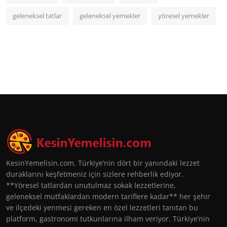
geleneksel tatlar
geleneksel yemekler
yöresel yemekler
KesinYemelisin.com, Türkiye’nin dört bir yanındaki lezzet
duraklarını keşfetmeniz için sizlere rehberlik ediyor.
**Yöresel tatlardan unutulmaz sokak lezzetlerine,
geleneksel mutfaklardan modern tariflere kadar** her şehir
ve ilçedeki yenmesi gereken en özel lezzetleri tanıtan bu
platform, gastronomi tutkunlarına ilham veriyor. Türkiye’nin