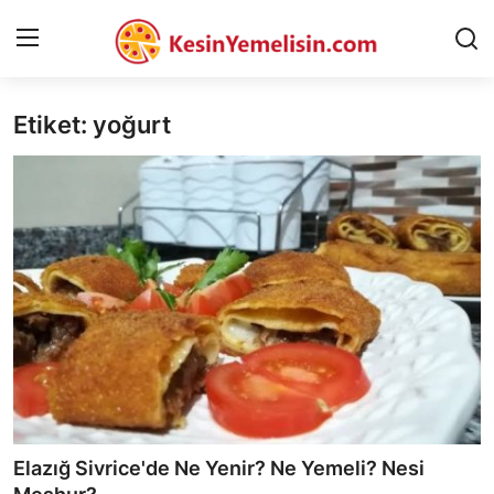
Etiket: yoğurt
AnaSayfa
Gizlilik Sözleşmesi
Rüya Tabirleri
Diyet & Sağlıklı Beslenme
İletişim
Şehirler
Helal Gıda & Dini Hükümler
Elazığ Sivrice'de Ne Yenir? Ne Yemeli? Nesi
Gıda Güvenliği & Bilimi