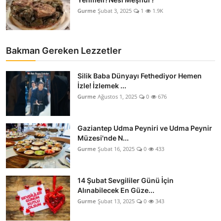
Gurme
Şubat 3, 2025
1
1.9K
Bakman Gereken Lezzetler
Silik Baba Dünyayı Fethediyor Hemen
İzle! İzlemek ...
Gurme
Ağustos 1, 2025
0
676
Gaziantep Udma Peyniri ve Udma Peynir
Müzesi'nde N...
Gurme
Şubat 16, 2025
0
433
14 Şubat Sevgililer Günü İçin
Alınabilecek En Güze...
Gurme
Şubat 13, 2025
0
343