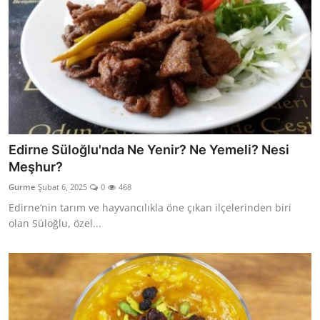
Edirne Süloğlu'nda Ne Yenir? Ne Yemeli? Nesi
Meşhur?
Gurme
Şubat 6, 2025
0
468
Edirne’nin tarım ve hayvancılıkla öne çıkan ilçelerinden biri
olan Süloğlu, özel...