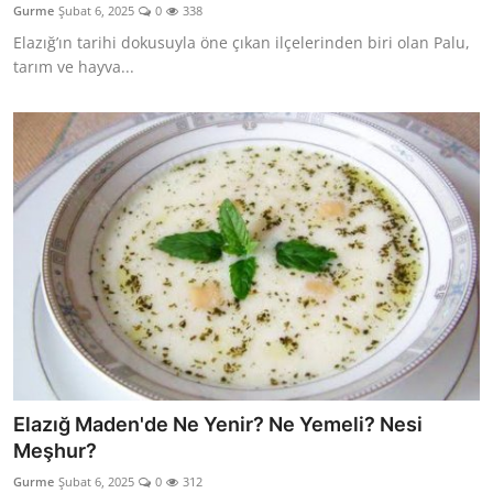
Gurme
Şubat 6, 2025
0
338
Anne & Bebek Beslenmesi
Elazığ’ın tarihi dokusuyla öne çıkan ilçelerinden biri olan Palu,
tarım ve hayva...
Mutfak Sırları & Teknikler
Gıda Sözlüğü & Nedir?
Yemek Tarifleri & Menüler
Elazığ Maden'de Ne Yenir? Ne Yemeli? Nesi
Meşhur?
Gurme
Şubat 6, 2025
0
312