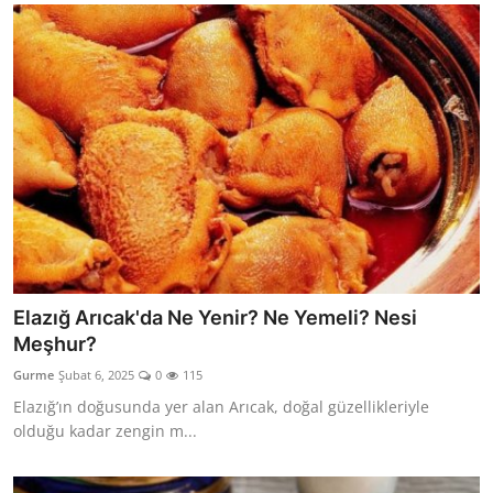
Elazığ Arıcak'da Ne Yenir? Ne Yemeli? Nesi
Meşhur?
Gurme
Şubat 6, 2025
0
115
Elazığ’ın doğusunda yer alan Arıcak, doğal güzellikleriyle
olduğu kadar zengin m...