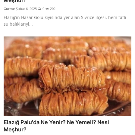
Meşhur?
Kalori & Diyet Rehberi
Gurme
Şubat 6, 2025
0
202
Elazığ’ın Hazar Gölü kıyısında yer alan Sivrice ilçesi, hem tatlı
Mutfak Püf Noktaları & İpuçları
su balıklarıyl...
Mekan & Lezzet Rotaları
Temel Gıda ve Ürün Rehberleri
İçecek Kültürü & Barista
Yöresel Tarifler & Ev Yemekleri
Gıda Güvenliği & Sağlık
İçecek Kültürü & Rehberleri
Popüler Kültür & Mutfak Tarihi
Elazığ Palu'da Ne Yenir? Ne Yemeli? Nesi
Mutfak Temizliği & Pratik Bilgiler
Meşhur?