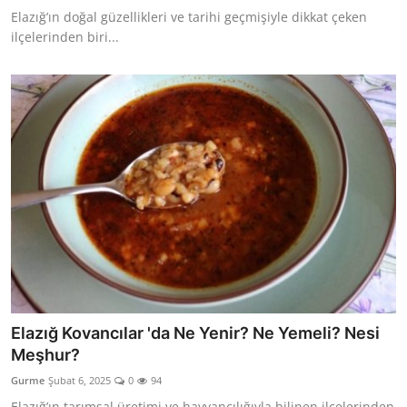
Elazığ’ın doğal güzellikleri ve tarihi geçmişiyle dikkat çeken
ilçelerinden biri...
Elazığ Kovancılar 'da Ne Yenir? Ne Yemeli? Nesi
Meşhur?
Gurme
Şubat 6, 2025
0
94
Elazığ’ın tarımsal üretimi ve hayvancılığıyla bilinen ilçelerinden