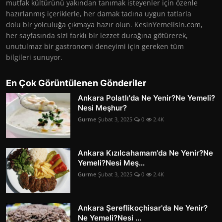
mutfak kültürünü yakından tanımak isteyenler için özenle
hazırlanmış içeriklerle, her damak tadına uygun tatlarla
dolu bir yolculuğa çıkmaya hazır olun. KesinYemelisin.com,
her sayfasında sizi farklı bir lezzet durağına götürerek,
unutulmaz bir gastronomi deneyimi için gereken tüm
bilgileri sunuyor.
En Çok Görüntülenen Gönderiler
Ankara Polatlı'da Ne Yenir?Ne Yemeli?
Nesi Meşhur?
Gurme
Şubat 3, 2025
0
2.4K
Ankara Kızılcahamam'da Ne Yenir?Ne
Yemeli?Nesi Meş...
Gurme
Şubat 3, 2025
0
2.4K
Ankara Şereflikoçhisar'da Ne Yenir?
Ne Yemeli?Nesi ...