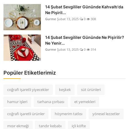
14 Şubat Sevgililer Gününde Kahvaltı'da
Ne Pişiril...
Gurme
Şubat 13, 2025
0
308
14 Şubat Sevgililer Gününde Ne Pişirilir?
Ne Yenir...
Gurme
Şubat 13, 2025
0
314
Popüler Etiketlerimiz
coğrafi işaretli yiyecekler
keşkek
süt ürünleri
hamur işleri
tarhana çorbası
et yemekleri
coğrafi işaretli ürünler
höşmerim tatlısı
yöresel lezzetler
mısır ekmeği
tandır kebabı
içli köfte