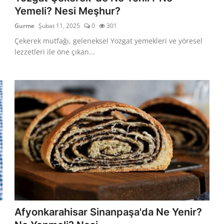
Yemeli? Nesi Meşhur?
Gurme
Şubat 11, 2025
0
301
Çekerek mutfağı, geleneksel Yozgat yemekleri ve yöresel
lezzetleri ile öne çıkan...
Afyonkarahisar Sinanpaşa'da Ne Yenir?