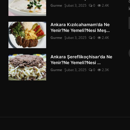
Gurme
Şubat 3, 2025
0
2.4K
Ankara Kızılcahamam'da Ne
Yenir?Ne Yemeli?Nesi Meş...
Gurme
Şubat 3, 2025
0
2.4K
Ankara Şereflikoçhisar'da Ne
Yenir?Ne Yemeli?Nesi ...
Gurme
Şubat 3, 2025
0
2.3K