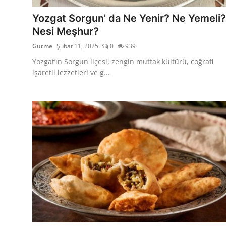
Anne & Bebek Beslenmesi
Yozgat Sorgun' da Ne Yenir? Ne Yemeli?
Nesi Meşhur?
Mutfak Sırları & Teknikler
Gurme
Şubat 11, 2025
0
939
Gıda Sözlüğü & Nedir?
Yozgat’ın Sorgun ilçesi, zengin mutfak kültürü, coğrafi
işaretli lezzetleri ve g...
Yemek Tarifleri & Menüler