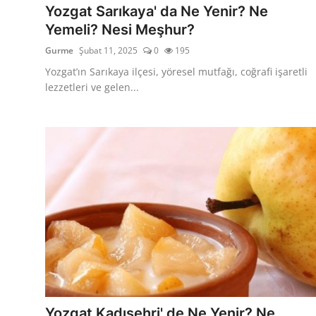
Yozgat Sarıkaya' da Ne Yenir? Ne
Yemeli? Nesi Meşhur?
Gurme
Şubat 11, 2025
0
195
Yozgat’ın Sarıkaya ilçesi, yöresel mutfağı, coğrafi işaretli
lezzetleri ve gelen...
Yozgat Kadışehri' de Ne Yenir? Ne