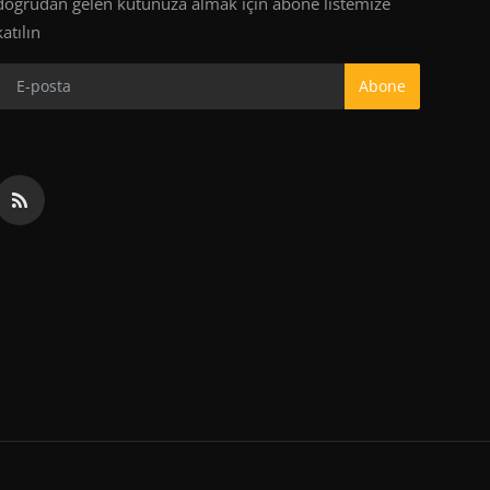
doğrudan gelen kutunuza almak için abone listemize
katılın
Abone