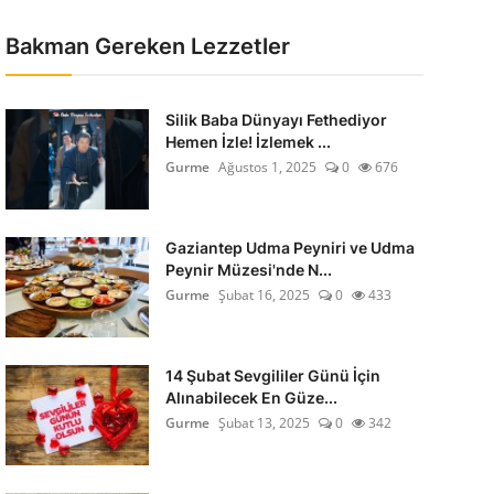
Bakman Gereken Lezzetler
Silik Baba Dünyayı Fethediyor
Hemen İzle! İzlemek ...
Gurme
Ağustos 1, 2025
0
676
Gaziantep Udma Peyniri ve Udma
Peynir Müzesi'nde N...
Gurme
Şubat 16, 2025
0
433
14 Şubat Sevgililer Günü İçin
Alınabilecek En Güze...
Gurme
Şubat 13, 2025
0
342