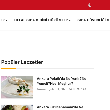
LER
HELAL GIDA & DINI HÜKÜMLER
GIDA GÜVENLIĞI & 
Popüler Lezzetler
Ankara Polatlı'da Ne Yenir?Ne
Yemeli?Nesi Meşhur?
Gurme
Şubat 3, 2025
0
2.4K
Ankara Kızılcahamam'da Ne