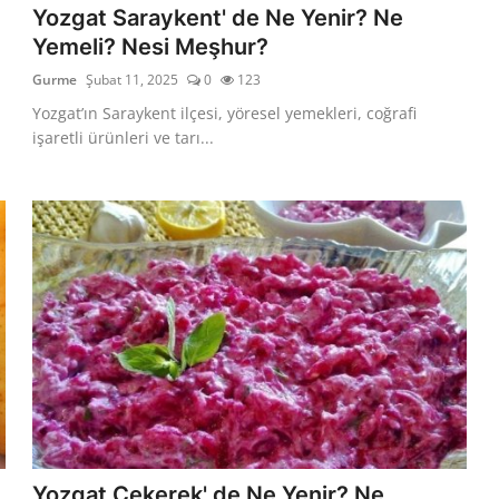
Yozgat Saraykent' de Ne Yenir? Ne
Yemeli? Nesi Meşhur?
Gurme
Şubat 11, 2025
0
123
Yozgat’ın Saraykent ilçesi, yöresel yemekleri, coğrafi
işaretli ürünleri ve tarı...
Yozgat Çekerek' de Ne Yenir? Ne