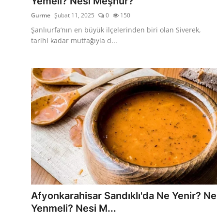
Yemeli? Nesi Meşhur?
Gurme
Şubat 11, 2025
0
150
Şanlıurfa’nın en büyük ilçelerinden biri olan Siverek,
tarihi kadar mutfağıyla d...
Afyonkarahisar Sandıklı'da Ne Yenir? Ne
Yenmeli? Nesi M...