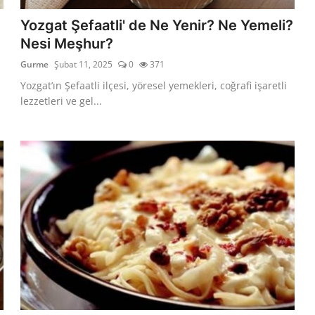
Yozgat Şefaatli' de Ne Yenir? Ne Yemeli?
Nesi Meşhur?
Gurme
Şubat 11, 2025
0
371
Yozgat’ın Şefaatli ilçesi, yöresel yemekleri, coğrafi işaretli
lezzetleri ve gel...