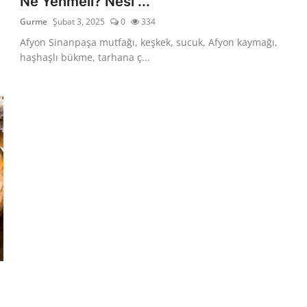
Ne Yenmeli? Nesi ...
Gurme
Şubat 3, 2025
0
334
Afyon Sinanpaşa mutfağı, keşkek, sucuk, Afyon kaymağı,
haşhaşlı bükme, tarhana ç...