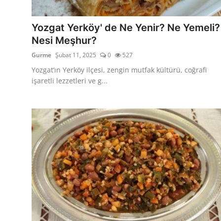
Kalori & Diyet Rehberi
Yozgat Yerköy' de Ne Yenir? Ne Yemeli?
Mutfak Püf Noktaları & İpuçları
Nesi Meşhur?
Gurme
Şubat 11, 2025
0
527
Mekan & Lezzet Rotaları
Yozgat’ın Yerköy ilçesi, zengin mutfak kültürü, coğrafi
Temel Gıda ve Ürün Rehberleri
işaretli lezzetleri ve g...
İçecek Kültürü & Barista
Yöresel Tarifler & Ev Yemekleri
Gıda Güvenliği & Sağlık
İçecek Kültürü & Rehberleri
Popüler Kültür & Mutfak Tarihi
Mutfak Temizliği & Pratik Bilgiler