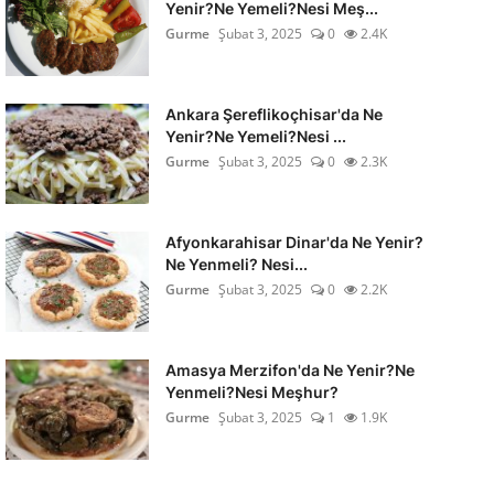
Yenir?Ne Yemeli?Nesi Meş...
Gurme
Şubat 3, 2025
0
2.4K
Ankara Şereflikoçhisar'da Ne
Yenir?Ne Yemeli?Nesi ...
Gurme
Şubat 3, 2025
0
2.3K
Afyonkarahisar Dinar'da Ne Yenir?
Ne Yenmeli? Nesi...
Gurme
Şubat 3, 2025
0
2.2K
Amasya Merzifon'da Ne Yenir?Ne
Yenmeli?Nesi Meşhur?
Gurme
Şubat 3, 2025
1
1.9K