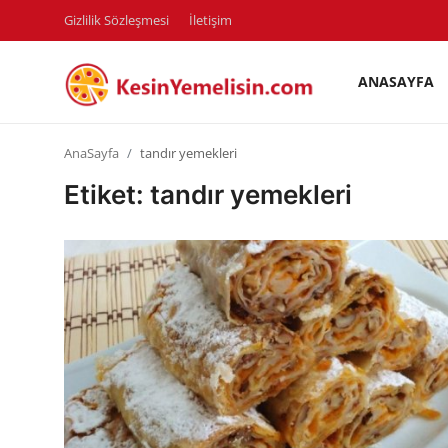
Gizlilik Sözleşmesi
İletişim
ANASAYFA
AnaSayfa
AnaSayfa
tandır yemekleri
Gizlilik Sözleşmesi
Etiket: tandır yemekleri
Rüya Tabirleri
Diyet & Sağlıklı Beslenme
İletişim
Şehirler
Helal Gıda & Dini Hükümler
Gıda Güvenliği & Bilimi