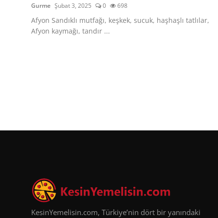
Gurme
Şubat 3, 2025
0
698
Afyon Sandıklı mutfağı, keşkek, sucuk, haşhaşlı tatlılar,
Afyon kaymağı, tandır ...
KesinYemelisin.com, Türkiye’nin dört bir yanındaki