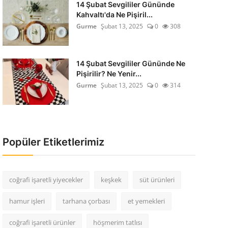
14 Şubat Sevgililer Gününde
Kahvaltı'da Ne Pişiril...
Gurme
Şubat 13, 2025
0
308
14 Şubat Sevgililer Gününde Ne
Pişirilir? Ne Yenir...
Gurme
Şubat 13, 2025
0
314
Popüler Etiketlerimiz
coğrafi işaretli yiyecekler
keşkek
süt ürünleri
hamur işleri
tarhana çorbası
et yemekleri
coğrafi işaretli ürünler
höşmerim tatlısı