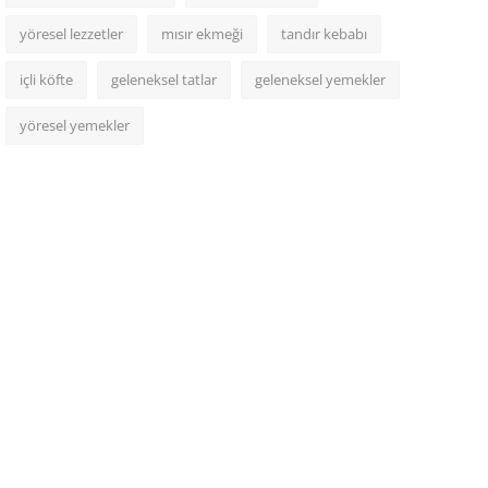
yöresel lezzetler
mısır ekmeği
tandır kebabı
içli köfte
geleneksel tatlar
geleneksel yemekler
yöresel yemekler