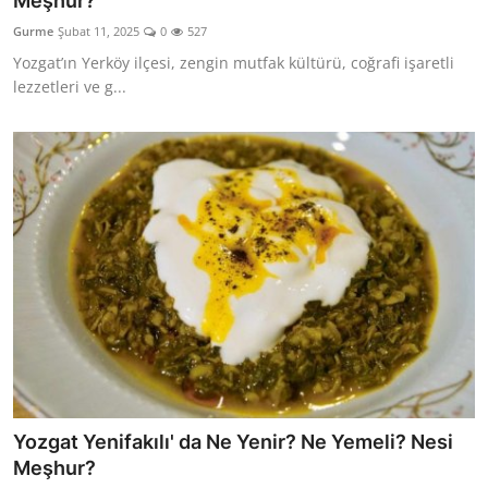
Meşhur?
Kalori & Diyet Rehberi
Gurme
Şubat 11, 2025
0
527
Yozgat’ın Yerköy ilçesi, zengin mutfak kültürü, coğrafi işaretli
Mutfak Püf Noktaları & İpuçları
lezzetleri ve g...
Mekan & Lezzet Rotaları
Temel Gıda ve Ürün Rehberleri
İçecek Kültürü & Barista
Yöresel Tarifler & Ev Yemekleri
Gıda Güvenliği & Sağlık
İçecek Kültürü & Rehberleri
Popüler Kültür & Mutfak Tarihi
Yozgat Yenifakılı' da Ne Yenir? Ne Yemeli? Nesi
Mutfak Temizliği & Pratik Bilgiler
Meşhur?