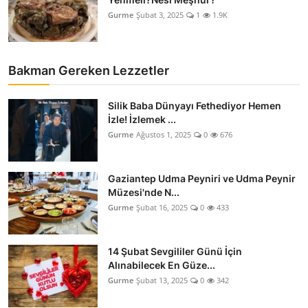
Gurme
Şubat 3, 2025
1
1.9K
Bakman Gereken Lezzetler
Silik Baba Dünyayı Fethediyor Hemen
İzle! İzlemek ...
Gurme
Ağustos 1, 2025
0
676
Gaziantep Udma Peyniri ve Udma Peynir
Müzesi'nde N...
Gurme
Şubat 16, 2025
0
433
14 Şubat Sevgililer Günü İçin
Alınabilecek En Güze...
Gurme
Şubat 13, 2025
0
342