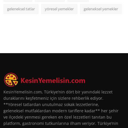
geleneksel tatlar
yöresel yemekler
geleneksel yemekler
KesinYemelisin.com, Türkiye’nin dört bir yanındaki lezzet
duraklarını keşfetmeniz için sizlere rehberlik ediyor.
**Yöresel tatlardan unutulmaz sokak lezzetlerine,
geleneksel mutfaklardan modern tariflere kadar** her şehir
ve ilçedeki yenmesi gereken en özel lezzetleri tanıtan bu
platform, gastronomi tutkunlarına ilham veriyor. Türkiye’nin