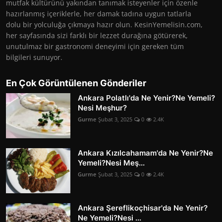
mutfak kültürünü yakından tanımak isteyenler için özenle
hazırlanmış içeriklerle, her damak tadına uygun tatlarla
dolu bir yolculuğa çıkmaya hazır olun. KesinYemelisin.com,
her sayfasında sizi farklı bir lezzet durağına götürerek,
unutulmaz bir gastronomi deneyimi için gereken tüm
bilgileri sunuyor.
En Çok Görüntülenen Gönderiler
Ankara Polatlı'da Ne Yenir?Ne Yemeli?
Nesi Meşhur?
Gurme
Şubat 3, 2025
0
2.4K
Ankara Kızılcahamam'da Ne Yenir?Ne
Yemeli?Nesi Meş...
Gurme
Şubat 3, 2025
0
2.4K
Ankara Şereflikoçhisar'da Ne Yenir?
Ne Yemeli?Nesi ...