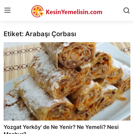
Etiket: Arabaşı Çorbası
AnaSayfa
Gizlilik Sözleşmesi
Rüya Tabirleri
Diyet & Sağlıklı Beslenme
İletişim
Şehirler
Helal Gıda & Dini Hükümler
Yozgat Yerköy' de Ne Yenir? Ne Yemeli? Nesi
Gıda Güvenliği & Bilimi