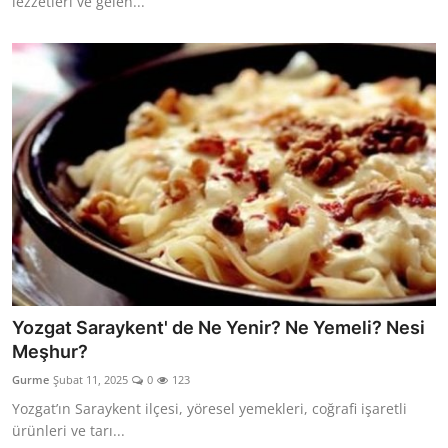
lezzetleri ve gelen...
Yozgat Saraykent' de Ne Yenir? Ne Yemeli? Nesi
Meşhur?
Gurme
Şubat 11, 2025
0
123
Yozgat’ın Saraykent ilçesi, yöresel yemekleri, coğrafi işaretli
ürünleri ve tarı...