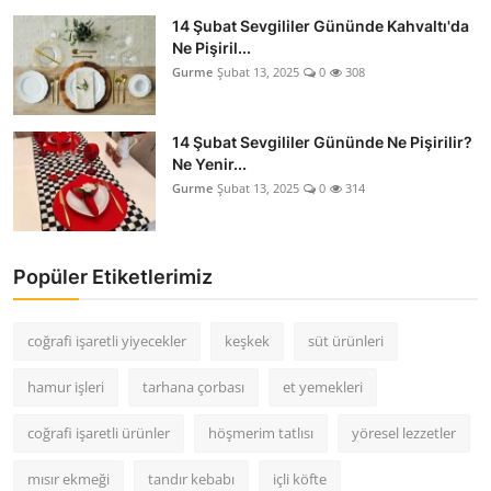
14 Şubat Sevgililer Gününde Kahvaltı'da
Ne Pişiril...
Gurme
Şubat 13, 2025
0
308
14 Şubat Sevgililer Gününde Ne Pişirilir?
Ne Yenir...
Gurme
Şubat 13, 2025
0
314
Popüler Etiketlerimiz
coğrafi işaretli yiyecekler
keşkek
süt ürünleri
hamur işleri
tarhana çorbası
et yemekleri
coğrafi işaretli ürünler
höşmerim tatlısı
yöresel lezzetler
mısır ekmeği
tandır kebabı
içli köfte