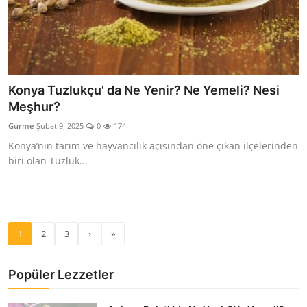
Konya Tuzlukçu' da Ne Yenir? Ne Yemeli? Nesi
Meşhur?
Gurme
Şubat 9, 2025
0
174
Konya’nın tarım ve hayvancılık açısından öne çıkan ilçelerinden
biri olan Tuzluk...
1
2
3
›
»
Popüler Lezzetler