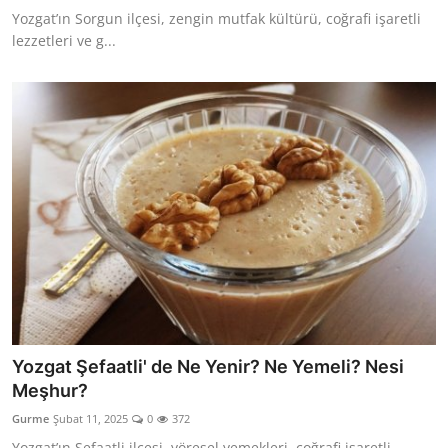
Yozgat’ın Sorgun ilçesi, zengin mutfak kültürü, coğrafi işaretli
lezzetleri ve g...
Yozgat Şefaatli' de Ne Yenir? Ne Yemeli? Nesi
Meşhur?
Gurme
Şubat 11, 2025
0
372
Yozgat’ın Şefaatli ilçesi, yöresel yemekleri, coğrafi işaretli