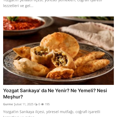
lezzetleri ve gel...
Yozgat Sarıkaya' da Ne Yenir? Ne Yemeli? Nesi
Meşhur?
Gurme
Şubat 11, 2025
0
195
Yozgat’ın Sarıkaya ilçesi, yöresel mutfağı, coğrafi işaretli