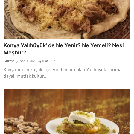
Konya Yalıhüyük' de Ne Yenir? Ne Yemeli? Nesi
Meşhur?
Gurme
Şubat 9, 2025
0
152
Konya’nın en küçük ilçelerinden biri olan Yalıhüyük, tarıma
dayalı mutfak kültür...