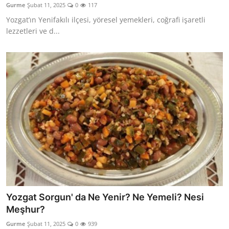
Gurme
Şubat 11, 2025
0
117
Anne & Bebek Beslenmesi
Yozgat’ın Yenifakılı ilçesi, yöresel yemekleri, coğrafi işaretli
lezzetleri ve d...
Mutfak Sırları & Teknikler
Gıda Sözlüğü & Nedir?
Yemek Tarifleri & Menüler
Yozgat Sorgun' da Ne Yenir? Ne Yemeli? Nesi
Meşhur?
Gurme
Şubat 11, 2025
0
939