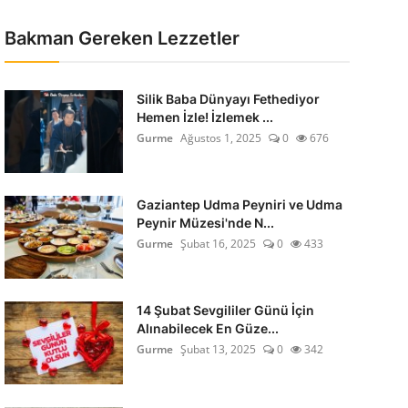
Bakman Gereken Lezzetler
Silik Baba Dünyayı Fethediyor
Hemen İzle! İzlemek ...
Gurme
Ağustos 1, 2025
0
676
Gaziantep Udma Peyniri ve Udma
Peynir Müzesi'nde N...
Gurme
Şubat 16, 2025
0
433
14 Şubat Sevgililer Günü İçin
Alınabilecek En Güze...
Gurme
Şubat 13, 2025
0
342