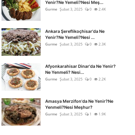
Yenir?Ne Yemeli?Nesi Meş...
Gurme
Şubat 3, 2025
0
2.4K
Ankara Şereflikoçhisar'da Ne
Yenir?Ne Yemeli?Nesi ...
Gurme
Şubat 3, 2025
0
2.3K
Afyonkarahisar Dinar'da Ne Yenir?
Ne Yenmeli? Nesi...
Gurme
Şubat 3, 2025
0
2.2K
Amasya Merzifon'da Ne Yenir?Ne
Yenmeli?Nesi Meşhur?
Gurme
Şubat 3, 2025
1
1.9K