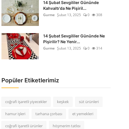
14 Şubat Sevgililer Gününde
Kahvaltı'da Ne Pişiril...
Gurme
Şubat 13, 2025
0
308
14 Şubat Sevgililer Gününde Ne
Pişirilir? Ne Yenir...
Gurme
Şubat 13, 2025
0
314
Popüler Etiketlerimiz
coğrafi işaretli yiyecekler
keşkek
süt ürünleri
hamur işleri
tarhana çorbası
et yemekleri
coğrafi işaretli ürünler
höşmerim tatlısı