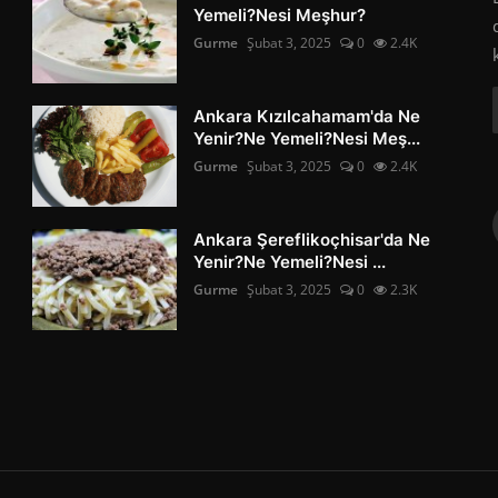
Yemeli?Nesi Meşhur?
Gurme
Şubat 3, 2025
0
2.4K
Ankara Kızılcahamam'da Ne
Yenir?Ne Yemeli?Nesi Meş...
Gurme
Şubat 3, 2025
0
2.4K
Ankara Şereflikoçhisar'da Ne
Yenir?Ne Yemeli?Nesi ...
Gurme
Şubat 3, 2025
0
2.3K