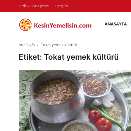
Gizlilik Sözleşmesi
İletişim
ANASAYFA
AnaSayfa
AnaSayfa
Tokat yemek kültürü
Gizlilik Sözleşmesi
Etiket: Tokat yemek kültürü
Rüya Tabirleri
Diyet & Sağlıklı Beslenme
İletişim
Şehirler
Helal Gıda & Dini Hükümler
Gıda Güvenliği & Bilimi