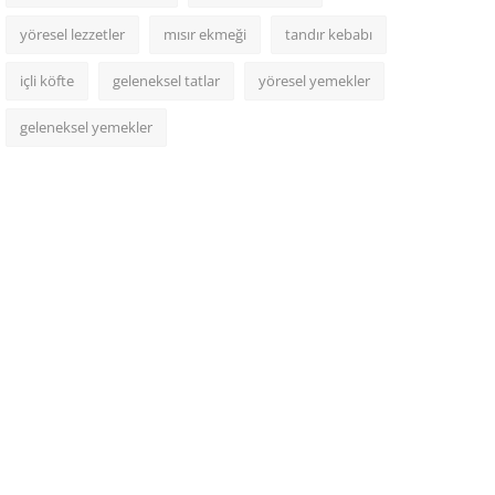
yöresel lezzetler
mısır ekmeği
tandır kebabı
içli köfte
geleneksel tatlar
yöresel yemekler
geleneksel yemekler