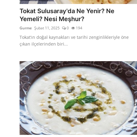
Anne & Bebek Beslenmesi
Tokat Sulusaray'da Ne Yenir? Ne
Yemeli? Nesi Meşhur?
Mutfak Sırları & Teknikler
Gurme
Şubat 11, 2025
0
194
Gıda Sözlüğü & Nedir?
Tokat’ın doğal kaynakları ve tarihi zenginlikleriyle öne
çıkan ilçelerinden biri...
Yemek Tarifleri & Menüler