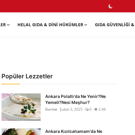
LER
HELAL GIDA & DINI HÜKÜMLER
GIDA GÜVENLIĞI & 
Popüler Lezzetler
Ankara Polatlı'da Ne Yenir?Ne
Yemeli?Nesi Meşhur?
Gurme
Şubat 3, 2025
0
2.4K
Ankara Kızılcahamam'da Ne