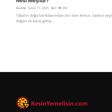
Nesi Meşhur?
Gurme
Şubat 11, 2025
0
344
Tokat’ın doğa harikalarından biri olan Almus, sadece yeşi
doğası ve baraj gölüy...