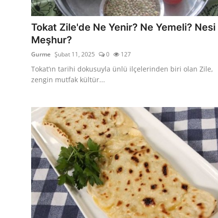
Kalori & Diyet Rehberi
Tokat Zile'de Ne Yenir? Ne Yemeli? Nesi
Mutfak Püf Noktaları & İpuçları
Meşhur?
Gurme
Şubat 11, 2025
0
127
Mekan & Lezzet Rotaları
Tokat’ın tarihi dokusuyla ünlü ilçelerinden biri olan Zile,
Temel Gıda ve Ürün Rehberleri
zengin mutfak kültür...
İçecek Kültürü & Barista
Yöresel Tarifler & Ev Yemekleri
Gıda Güvenliği & Sağlık
İçecek Kültürü & Rehberleri
Popüler Kültür & Mutfak Tarihi
Mutfak Temizliği & Pratik Bilgiler