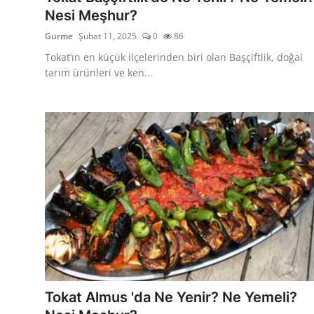
Nesi Meşhur?
Gurme
Şubat 11, 2025
0
86
Tokat’ın en küçük ilçelerinden biri olan Başçiftlik, doğal
tarım ürünleri ve ken...
Tokat Almus 'da Ne Yenir? Ne Yemeli?