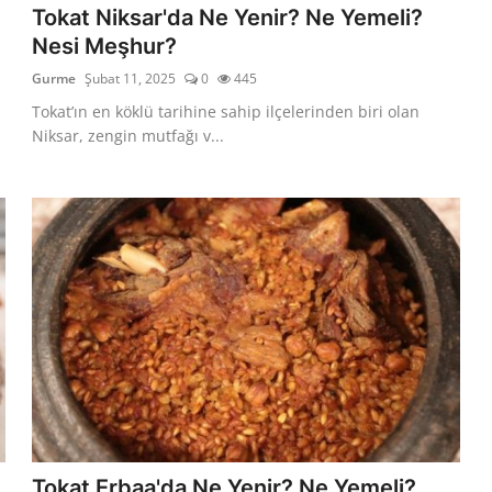
Tokat Niksar'da Ne Yenir? Ne Yemeli?
Nesi Meşhur?
Gurme
Şubat 11, 2025
0
445
Tokat’ın en köklü tarihine sahip ilçelerinden biri olan
Niksar, zengin mutfağı v...
?
Tokat Erbaa'da Ne Yenir? Ne Yemeli?