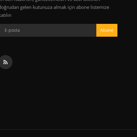
doğrudan gelen kutunuza almak için abone listemize
katılın
Abone