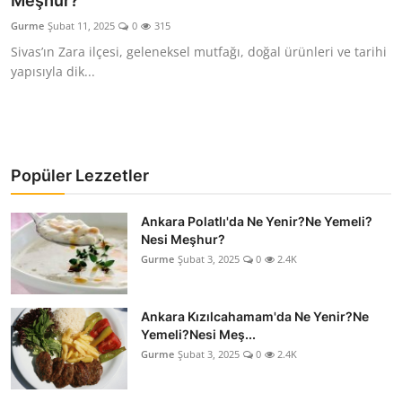
Meşhur?
Kalori & Diyet Rehberi
Gurme
Şubat 11, 2025
0
315
Sivas’ın Zara ilçesi, geleneksel mutfağı, doğal ürünleri ve tarihi
Mutfak Püf Noktaları & İpuçları
yapısıyla dik...
Mekan & Lezzet Rotaları
Temel Gıda ve Ürün Rehberleri
Popüler Lezzetler
İçecek Kültürü & Barista
Ankara Polatlı'da Ne Yenir?Ne Yemeli?
Yöresel Tarifler & Ev Yemekleri
Nesi Meşhur?
Gurme
Şubat 3, 2025
0
2.4K
Gıda Güvenliği & Sağlık
İçecek Kültürü & Rehberleri
Ankara Kızılcahamam'da Ne Yenir?Ne
Yemeli?Nesi Meş...
Popüler Kültür & Mutfak Tarihi
Gurme
Şubat 3, 2025
0
2.4K
Mutfak Temizliği & Pratik Bilgiler