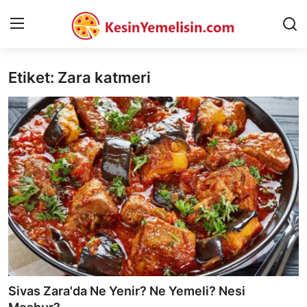
Etiket: Zara katmeri
AnaSayfa
Gizlilik Sözleşmesi
Rüya Tabirleri
Diyet & Sağlıklı Beslenme
İletişim
Şehirler
Helal Gıda & Dini Hükümler
Sivas Zara'da Ne Yenir? Ne Yemeli? Nesi
Gıda Güvenliği & Bilimi