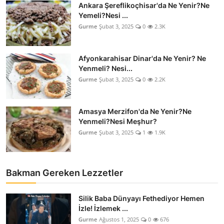
Ankara Şereflikoçhisar'da Ne Yenir?Ne
Anne & Bebek Beslenmesi
Yemeli?Nesi ...
Gurme
Şubat 3, 2025
0
2.3K
Mutfak Sırları & Teknikler
Gıda Sözlüğü & Nedir?
Afyonkarahisar Dinar'da Ne Yenir? Ne
Yenmeli? Nesi...
Yemek Tarifleri & Menüler
Gurme
Şubat 3, 2025
0
2.2K
Amasya Merzifon'da Ne Yenir?Ne
Yenmeli?Nesi Meşhur?
Gurme
Şubat 3, 2025
1
1.9K
Bakman Gereken Lezzetler
Silik Baba Dünyayı Fethediyor Hemen
İzle! İzlemek ...
Gurme
Ağustos 1, 2025
0
676