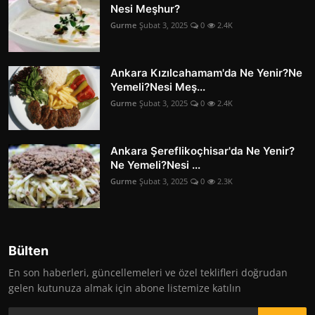
Nesi Meşhur?
Gurme
Şubat 3, 2025
0
2.4K
Ankara Kızılcahamam'da Ne Yenir?Ne
Yemeli?Nesi Meş...
Gurme
Şubat 3, 2025
0
2.4K
Ankara Şereflikoçhisar'da Ne Yenir?
Ne Yemeli?Nesi ...
Gurme
Şubat 3, 2025
0
2.3K
Bülten
En son haberleri, güncellemeleri ve özel teklifleri doğrudan
gelen kutunuza almak için abone listemize katılın