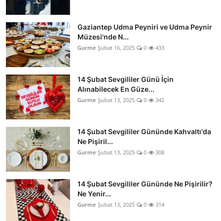
Gaziantep Udma Peyniri ve Udma Peynir
Müzesi'nde N...
Gurme
Şubat 16, 2025
0
433
14 Şubat Sevgililer Günü İçin
Alınabilecek En Güze...
Gurme
Şubat 13, 2025
0
342
14 Şubat Sevgililer Gününde Kahvaltı'da
Ne Pişiril...
Gurme
Şubat 13, 2025
0
308
14 Şubat Sevgililer Gününde Ne Pişirilir?
Ne Yenir...
Gurme
Şubat 13, 2025
0
314