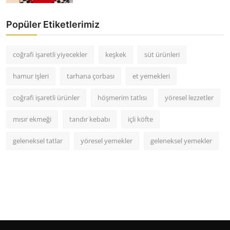
Popüler Etiketlerimiz
coğrafi işaretli yiyecekler
keşkek
süt ürünleri
hamur işleri
tarhana çorbası
et yemekleri
coğrafi işaretli ürünler
höşmerim tatlısı
yöresel lezzetler
mısır ekmeği
tandır kebabı
içli köfte
geleneksel tatlar
yöresel yemekler
geleneksel yemekler