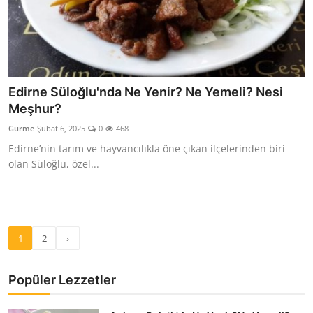
Edirne Süloğlu'nda Ne Yenir? Ne Yemeli? Nesi
Meşhur?
Gurme
Şubat 6, 2025
0
468
Edirne’nin tarım ve hayvancılıkla öne çıkan ilçelerinden biri
olan Süloğlu, özel...
1
2
›
Popüler Lezzetler