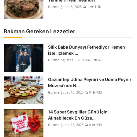
Gurme
Şubat 3, 2025
1
1.9K
Bakman Gereken Lezzetler
Silik Baba Dünyayı Fethediyor Hemen
İzle! İzlemek ...
Gurme
Ağustos 1, 2025
0
676
Gaziantep Udma Peyniri ve Udma Peynir
Müzesi'nde N...
Gurme
Şubat 16, 2025
0
433
14 Şubat Sevgililer Günü İçin
Alınabilecek En Güze...
Gurme
Şubat 13, 2025
0
343