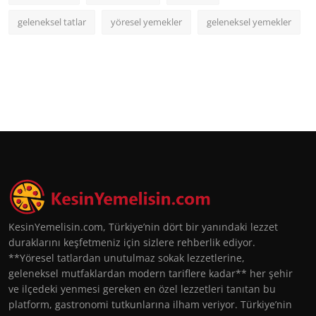
geleneksel tatlar
yöresel yemekler
geleneksel yemekler
KesinYemelisin.com, Türkiye’nin dört bir yanındaki lezzet
duraklarını keşfetmeniz için sizlere rehberlik ediyor.
**Yöresel tatlardan unutulmaz sokak lezzetlerine,
geleneksel mutfaklardan modern tariflere kadar** her şehir
ve ilçedeki yenmesi gereken en özel lezzetleri tanıtan bu
platform, gastronomi tutkunlarına ilham veriyor. Türkiye’nin