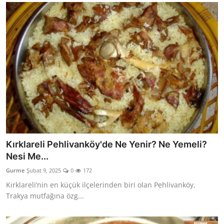
Kırklareli Pehlivanköy'de Ne Yenir? Ne Yemeli?
Nesi Me...
Gurme
Şubat 9, 2025
0
172
Kırklareli’nin en küçük ilçelerinden biri olan Pehlivanköy,
Trakya mutfağına özg...