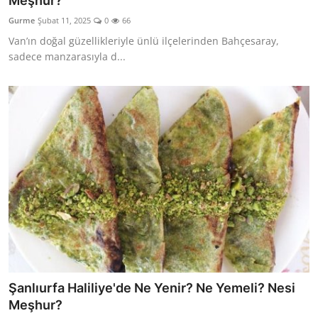
Meşhur?
Kalori & Diyet Rehberi
Gurme
Şubat 11, 2025
0
66
Van’ın doğal güzellikleriyle ünlü ilçelerinden Bahçesaray,
Mutfak Püf Noktaları & İpuçları
sadece manzarasıyla d...
Mekan & Lezzet Rotaları
Temel Gıda ve Ürün Rehberleri
İçecek Kültürü & Barista
Yöresel Tarifler & Ev Yemekleri
Gıda Güvenliği & Sağlık
İçecek Kültürü & Rehberleri
Popüler Kültür & Mutfak Tarihi
Şanlıurfa Haliliye'de Ne Yenir? Ne Yemeli? Nesi
Mutfak Temizliği & Pratik Bilgiler
Meşhur?