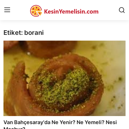
Etiket: borani
AnaSayfa
Gizlilik Sözleşmesi
Rüya Tabirleri
Diyet & Sağlıklı Beslenme
İletişim
Şehirler
Helal Gıda & Dini Hükümler
Van Bahçesaray'da Ne Yenir? Ne Yemeli? Nesi
Gıda Güvenliği & Bilimi