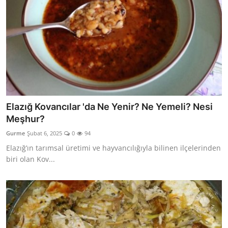
Elazığ Kovancılar 'da Ne Yenir? Ne Yemeli? Nesi
Meşhur?
Gurme
Şubat 6, 2025
0
94
Elazığ’ın tarımsal üretimi ve hayvancılığıyla bilinen ilçelerinden
biri olan Kov...