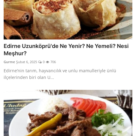
Edirne Uzunköprü'de Ne Yenir? Ne Yemeli? Nesi
Meşhur?
Gurme
Şubat 6, 2025
0
706
Edirne’nin tarım, hayvancılık ve unlu mamulleriyle ünlü
ilçelerinden biri olan U...