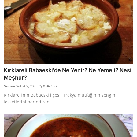
Kırklareli Babaeski'de Ne Yenir? Ne Yemeli? Nesi
Meşhur?
Gurme
Şubat 9, 2025
0
1.3K
Kırklareli’nin Babaeski ilçesi, Trakya mutfağının zengin
lezzetlerini barındıran...