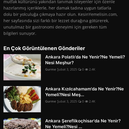
mutfak kültürünü yakından tanımak isteyenler için özenle
hazırlanmış içeriklerle, her damak tadına uygun tatlarla
dolu bir yolculuğa çıkmaya hazır olun. KesinYemelisin.com,
her sayfasında sizi farklı bir lezzet durağına götürerek,
unutulmaz bir gastronomi deneyimi için gereken tüm
bilgileri sunuyor.
En Çok Görüntülenen Gönderiler
Ankara Polatlı'da Ne Yenir?Ne Yemeli?
Nesi Meşhur?
Gurme
Şubat 3, 2025
0
2.4K
Ankara Kızılcahamam'da Ne Yenir?Ne
Yemeli?Nesi Meş...
Gurme
Şubat 3, 2025
0
2.4K
Ankara Şereflikoçhisar'da Ne Yenir?
Ne Yemeli?Nesi ...