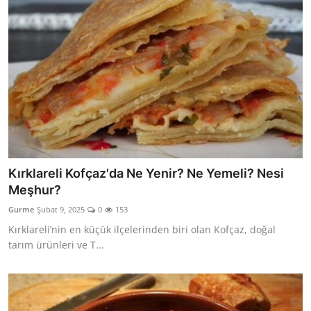
Kırklareli Kofçaz'da Ne Yenir? Ne Yemeli? Nesi
Meşhur?
Gurme
Şubat 9, 2025
0
153
Kırklareli’nin en küçük ilçelerinden biri olan Kofçaz, doğal
tarım ürünleri ve T...