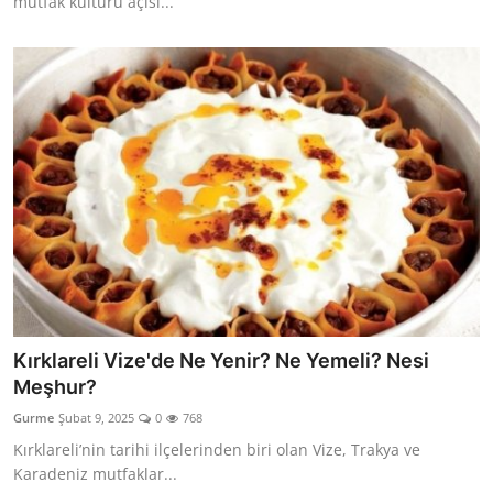
mutfak kültürü açısı...
Kırklareli Vize'de Ne Yenir? Ne Yemeli? Nesi
Meşhur?
Gurme
Şubat 9, 2025
0
768
Kırklareli’nin tarihi ilçelerinden biri olan Vize, Trakya ve
Karadeniz mutfaklar...