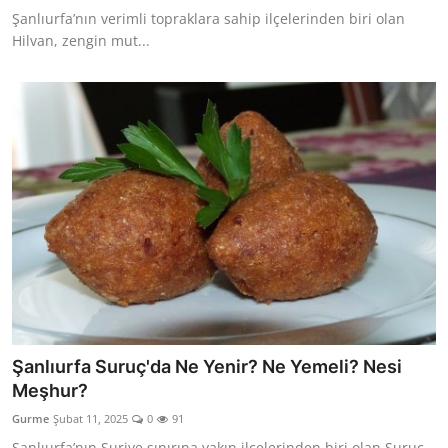
Şanlıurfa’nın verimli topraklara sahip ilçelerinden biri olan
Hilvan, zengin mut...
Şanlıurfa Suruç'da Ne Yenir? Ne Yemeli? Nesi
Meşhur?
Gurme
Şubat 11, 2025
0
91
Şanlıurfa’nın Suriye sınırına yakın ilçelerinden biri olan Suruç,