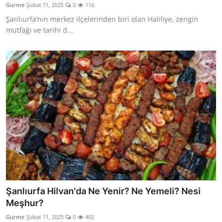
Gurme
Şubat 11, 2025
0
116
Anne & Bebek Beslenmesi
Şanlıurfa’nın merkez ilçelerinden biri olan Haliliye, zengin
mutfağı ve tarihi d...
Mutfak Sırları & Teknikler
Gıda Sözlüğü & Nedir?
Yemek Tarifleri & Menüler
Şanlıurfa Hilvan'da Ne Yenir? Ne Yemeli? Nesi
Meşhur?
Gurme
Şubat 11, 2025
0
402