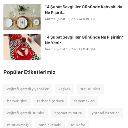
14 Şubat Sevgililer Gününde Kahvaltı'da
Ne Pişiril...
Gurme
Şubat 13, 2025
0
308
14 Şubat Sevgililer Gününde Ne Pişirilir?
Ne Yenir...
Gurme
Şubat 13, 2025
0
314
Popüler Etiketlerimiz
coğrafi işaretli yiyecekler
keşkek
süt ürünleri
hamur işleri
tarhana çorbası
et yemekleri
coğrafi işaretli ürünler
höşmerim tatlısı
yöresel lezzetler
mısır ekmeği
tandır kebabı
içli köfte