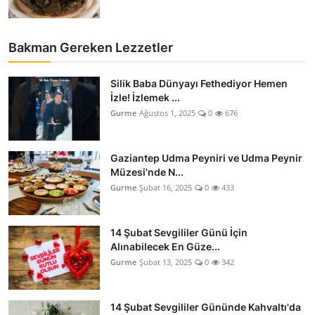
Bakman Gereken Lezzetler
Silik Baba Dünyayı Fethediyor Hemen
İzle! İzlemek ...
Gurme
Ağustos 1, 2025
0
676
Gaziantep Udma Peyniri ve Udma Peynir
Müzesi'nde N...
Gurme
Şubat 16, 2025
0
433
14 Şubat Sevgililer Günü İçin
Alınabilecek En Güze...
Gurme
Şubat 13, 2025
0
342
14 Şubat Sevgililer Gününde Kahvaltı'da