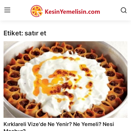
Etiket: satır et
AnaSayfa
Gizlilik Sözleşmesi
Rüya Tabirleri
Diyet & Sağlıklı Beslenme
İletişim
Şehirler
Helal Gıda & Dini Hükümler
Kırklareli Vize'de Ne Yenir? Ne Yemeli? Nesi
Gıda Güvenliği & Bilimi