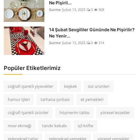
Ne Pişiril...
Gurme
Şubat 13, 2025
0
308
14 Şubat Sevgililer Gününde Ne Pişirilir?
Ne Yenir...
Gurme
Şubat 13, 2025
0
314
Popüler Etiketlerimiz
coğrafi işaretli yiyecekler
keşkek
süt ürünleri
hamur işleri
tarhana çorbası
et yemekleri
coğrafi işaretli ürünler
höşmerim tatlısı
yöresel lezzetler
mısır ekmeği
tandır kebabı
içli köfte
geleneksel tatlar
geleneksel yemekler
yöresel yemekler