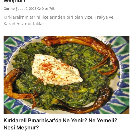
Meşhur?
Kalori & Diyet Rehberi
Gurme
Şubat 9, 2025
0
768
Kırklareli’nin tarihi ilçelerinden biri olan Vize, Trakya ve
Mutfak Püf Noktaları & İpuçları
Karadeniz mutfaklar...
Mekan & Lezzet Rotaları
Temel Gıda ve Ürün Rehberleri
İçecek Kültürü & Barista
Yöresel Tarifler & Ev Yemekleri
Gıda Güvenliği & Sağlık
İçecek Kültürü & Rehberleri
Popüler Kültür & Mutfak Tarihi
Kırklareli Pınarhisar'da Ne Yenir? Ne Yemeli?
Mutfak Temizliği & Pratik Bilgiler
Nesi Meşhur?