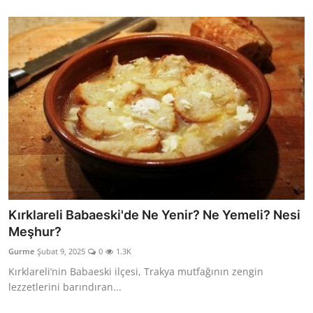
Kırklareli Babaeski'de Ne Yenir? Ne Yemeli? Nesi
Meşhur?
Gurme
Şubat 9, 2025
0
1.3K
Kırklareli’nin Babaeski ilçesi, Trakya mutfağının zengin
lezzetlerini barındıran...