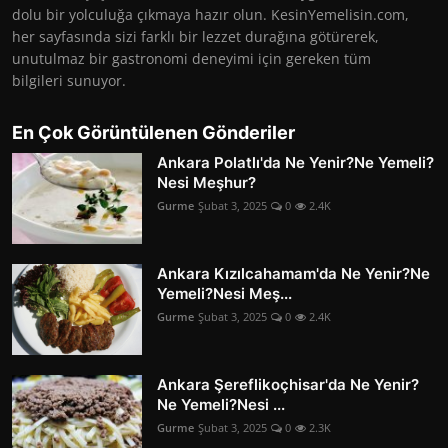
dolu bir yolculuğa çıkmaya hazır olun. KesinYemelisin.com,
her sayfasında sizi farklı bir lezzet durağına götürerek,
unutulmaz bir gastronomi deneyimi için gereken tüm
bilgileri sunuyor.
En Çok Görüntülenen Gönderiler
Ankara Polatlı'da Ne Yenir?Ne Yemeli?
Nesi Meşhur?
Gurme
Şubat 3, 2025
0
2.4K
Ankara Kızılcahamam'da Ne Yenir?Ne
Yemeli?Nesi Meş...
Gurme
Şubat 3, 2025
0
2.4K
Ankara Şereflikoçhisar'da Ne Yenir?
Ne Yemeli?Nesi ...
Gurme
Şubat 3, 2025
0
2.3K