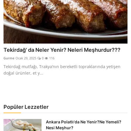
Tekirdağ' da Neler Yenir? Neleri Meşhurdur???
Gurme
Ocak 29, 2025
0
116
Tekirdağ mutfağı, Trakya’nın bereketli topraklarında yetişen
doğal ürünler, et y...
Popüler Lezzetler
Ankara Polatlı'da Ne Yenir?Ne Yemeli?
Nesi Meşhur?