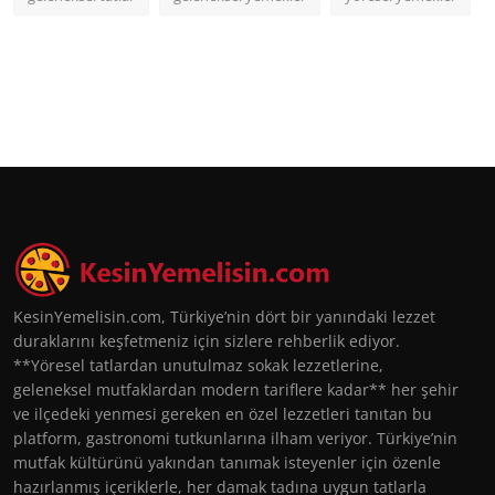
KesinYemelisin.com, Türkiye’nin dört bir yanındaki lezzet
duraklarını keşfetmeniz için sizlere rehberlik ediyor.
**Yöresel tatlardan unutulmaz sokak lezzetlerine,
geleneksel mutfaklardan modern tariflere kadar** her şehir
ve ilçedeki yenmesi gereken en özel lezzetleri tanıtan bu
platform, gastronomi tutkunlarına ilham veriyor. Türkiye’nin
mutfak kültürünü yakından tanımak isteyenler için özenle
hazırlanmış içeriklerle, her damak tadına uygun tatlarla