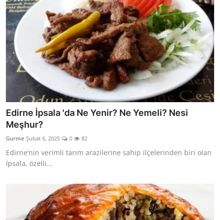
Edirne İpsala 'da Ne Yenir? Ne Yemeli? Nesi
Meşhur?
Gurme
Şubat 6, 2025
0
82
Edirne’nin verimli tarım arazilerine sahip ilçelerinden biri olan
İpsala, özelli...