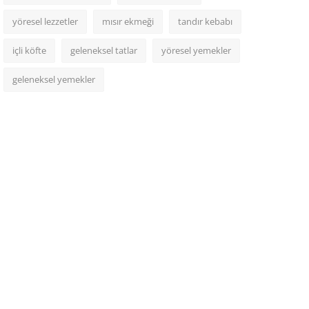
yöresel lezzetler
mısır ekmeği
tandır kebabı
içli köfte
geleneksel tatlar
yöresel yemekler
geleneksel yemekler