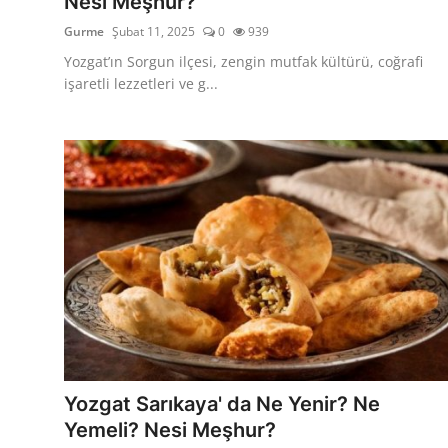
Nesi Meşhur?
Gurme
Şubat 11, 2025
0
939
Yozgat’ın Sorgun ilçesi, zengin mutfak kültürü, coğrafi
işaretli lezzetleri ve g...
Yozgat Sarıkaya' da Ne Yenir? Ne
Yemeli? Nesi Meşhur?