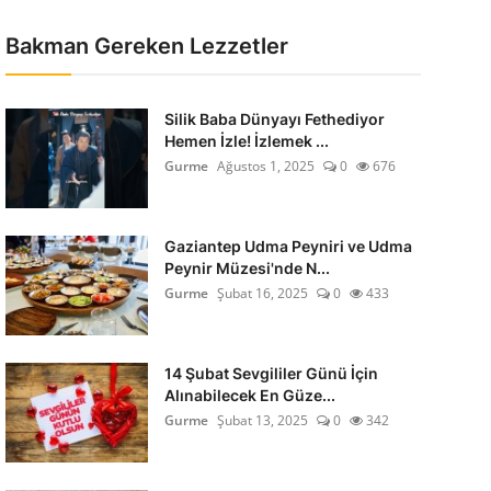
Bakman Gereken Lezzetler
Silik Baba Dünyayı Fethediyor
Hemen İzle! İzlemek ...
Gurme
Ağustos 1, 2025
0
676
Gaziantep Udma Peyniri ve Udma
Peynir Müzesi'nde N...
Gurme
Şubat 16, 2025
0
433
14 Şubat Sevgililer Günü İçin
Alınabilecek En Güze...
Gurme
Şubat 13, 2025
0
342