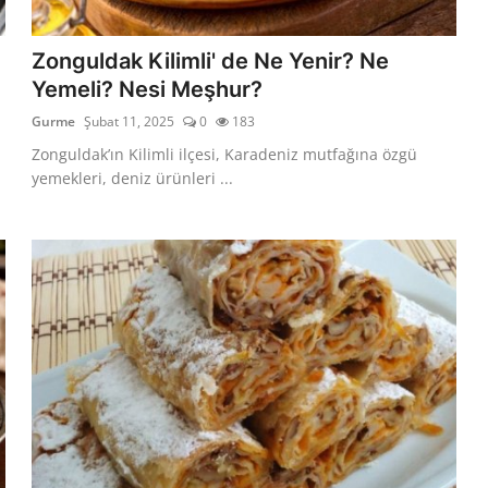
Zonguldak Kilimli' de Ne Yenir? Ne
Yemeli? Nesi Meşhur?
Gurme
Şubat 11, 2025
0
183
Zonguldak’ın Kilimli ilçesi, Karadeniz mutfağına özgü
yemekleri, deniz ürünleri ...