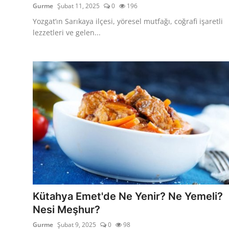
Gurme
Şubat 11, 2025
0
196
Yozgat’ın Sarıkaya ilçesi, yöresel mutfağı, coğrafi işaretli
lezzetleri ve gelen...
Kütahya Emet'de Ne Yenir? Ne Yemeli?
Nesi Meşhur?
Gurme
Şubat 9, 2025
0
98