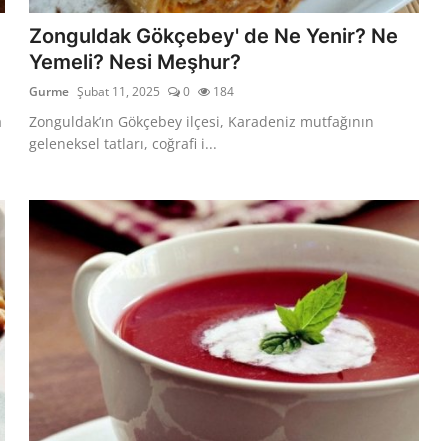
Zonguldak Gökçebey' de Ne Yenir? Ne
Yemeli? Nesi Meşhur?
Gurme
Şubat 11, 2025
0
184
a
Zonguldak’ın Gökçebey ilçesi, Karadeniz mutfağının
geleneksel tatları, coğrafi i...