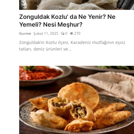
Kalori & Diyet Rehberi
Zonguldak Kozlu' da Ne Yenir? Ne
Mutfak Püf Noktaları & İpuçları
Yemeli? Nesi Meşhur?
Gurme
Şubat 11, 2025
0
270
Mekan & Lezzet Rotaları
Zonguldak’ın Kozlu ilçesi, Karadeniz mutfağının eşsiz
Temel Gıda ve Ürün Rehberleri
tatları, deniz ürünleri ve...
İçecek Kültürü & Barista
Yöresel Tarifler & Ev Yemekleri
Gıda Güvenliği & Sağlık
İçecek Kültürü & Rehberleri
Popüler Kültür & Mutfak Tarihi
Mutfak Temizliği & Pratik Bilgiler