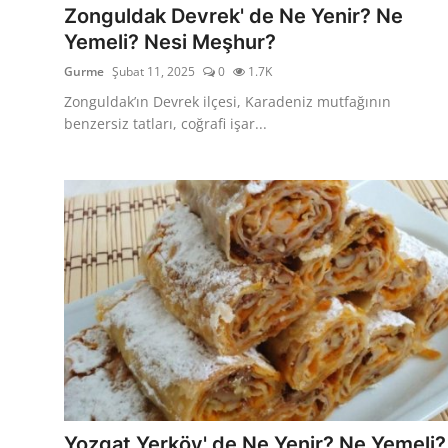
Zonguldak Devrek' de Ne Yenir? Ne
Yemeli? Nesi Meşhur?
Gurme
Şubat 11, 2025
0
1.7K
Zonguldak’ın Devrek ilçesi, Karadeniz mutfağının
benzersiz tatları, coğrafi işar...
Yozgat Yerköy' de Ne Yenir? Ne Yemeli?