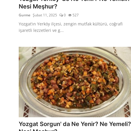
Nesi Meşhur?
Gurme
Şubat 11, 2025
0
527
Yozgat’ın Yerköy ilçesi, zengin mutfak kültürü, coğrafi
işaretli lezzetleri ve g...
Yozgat Sorgun' da Ne Yenir? Ne Yemeli?