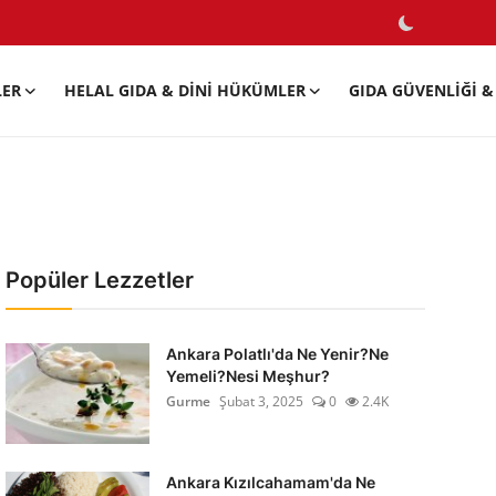
LER
HELAL GIDA & DINI HÜKÜMLER
GIDA GÜVENLIĞI & 
Popüler Lezzetler
Ankara Polatlı'da Ne Yenir?Ne
Yemeli?Nesi Meşhur?
Gurme
Şubat 3, 2025
0
2.4K
Ankara Kızılcahamam'da Ne