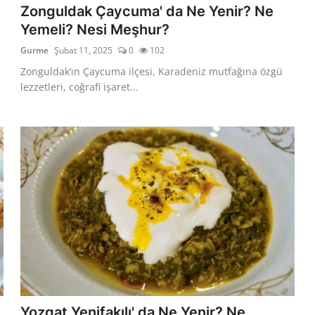
Zonguldak Çaycuma' da Ne Yenir? Ne
Yemeli? Nesi Meşhur?
Gurme
Şubat 11, 2025
0
102
Zonguldak’ın Çaycuma ilçesi, Karadeniz mutfağına özgü
lezzetleri, coğrafi işaret...
Yozgat Yenifakılı' da Ne Yenir? Ne