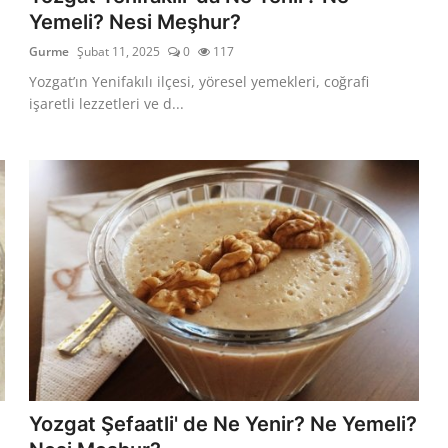
Yemeli? Nesi Meşhur?
Gurme
Şubat 11, 2025
0
117
Yozgat’ın Yenifakılı ilçesi, yöresel yemekleri, coğrafi
işaretli lezzetleri ve d...
Yozgat Şefaatli' de Ne Yenir? Ne Yemeli?