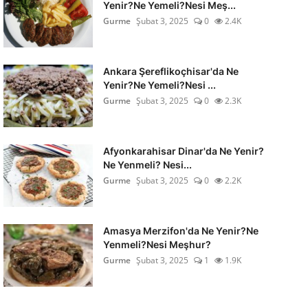
Yenir?Ne Yemeli?Nesi Meş...
Gurme
Şubat 3, 2025
0
2.4K
Ankara Şereflikoçhisar'da Ne
Yenir?Ne Yemeli?Nesi ...
Gurme
Şubat 3, 2025
0
2.3K
Afyonkarahisar Dinar'da Ne Yenir?
Ne Yenmeli? Nesi...
Gurme
Şubat 3, 2025
0
2.2K
Amasya Merzifon'da Ne Yenir?Ne
Yenmeli?Nesi Meşhur?
Gurme
Şubat 3, 2025
1
1.9K