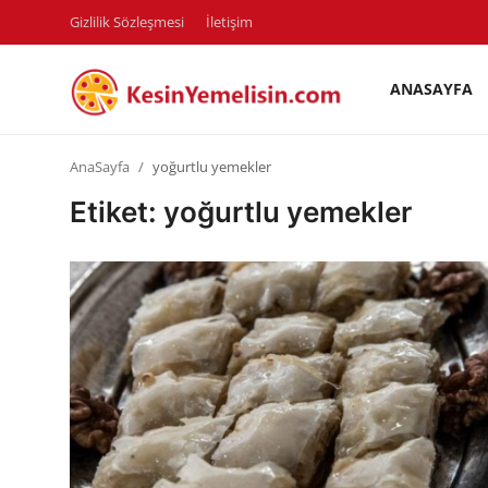
Gizlilik Sözleşmesi
İletişim
ANASAYFA
AnaSayfa
AnaSayfa
yoğurtlu yemekler
Gizlilik Sözleşmesi
Etiket: yoğurtlu yemekler
Rüya Tabirleri
Diyet & Sağlıklı Beslenme
İletişim
Şehirler
Helal Gıda & Dini Hükümler
Gıda Güvenliği & Bilimi