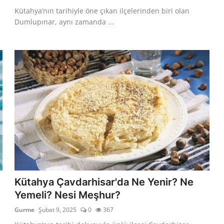
Kütahya’nın tarihiyle öne çıkan ilçelerinden biri olan
Dumlupınar, aynı zamanda ...
Kütahya Çavdarhisar'da Ne Yenir? Ne
Yemeli? Nesi Meşhur?
Gurme
Şubat 9, 2025
0
367