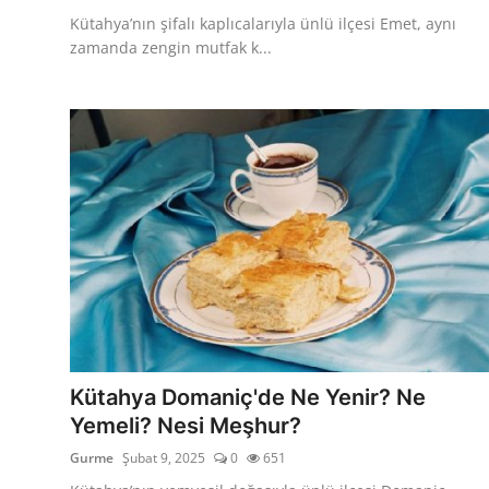
Kütahya’nın şifalı kaplıcalarıyla ünlü ilçesi Emet, aynı
zamanda zengin mutfak k...
Kütahya Domaniç'de Ne Yenir? Ne
Yemeli? Nesi Meşhur?
Gurme
Şubat 9, 2025
0
651