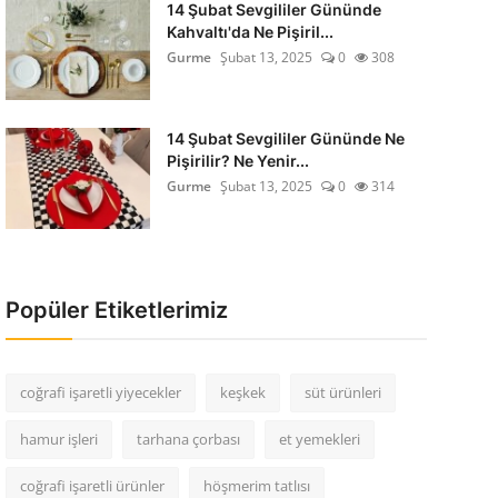
14 Şubat Sevgililer Gününde
Kahvaltı'da Ne Pişiril...
Gurme
Şubat 13, 2025
0
308
14 Şubat Sevgililer Gününde Ne
Pişirilir? Ne Yenir...
Gurme
Şubat 13, 2025
0
314
Popüler Etiketlerimiz
coğrafi işaretli yiyecekler
keşkek
süt ürünleri
hamur işleri
tarhana çorbası
et yemekleri
coğrafi işaretli ürünler
höşmerim tatlısı