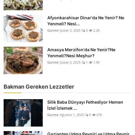
Afyonkarahisar Dinar'da Ne Yenir? Ne
Yenmeli? Nesi...
Gurme
Şubat 3, 2025
0
2.2K
Amasya Merzifon'da Ne Yenir?Ne
Yenmeli?Nesi Meşhur?
Gurme
Şubat 3, 2025
1
1.9K
Bakman Gereken Lezzetler
Silik Baba Dünyayı Fethediyor Hemen
İzle! İzlemek ...
Gurme
Ağustos 1, 2025
0
676
Gaziantep Udma Peyniri ve Udma Peynir