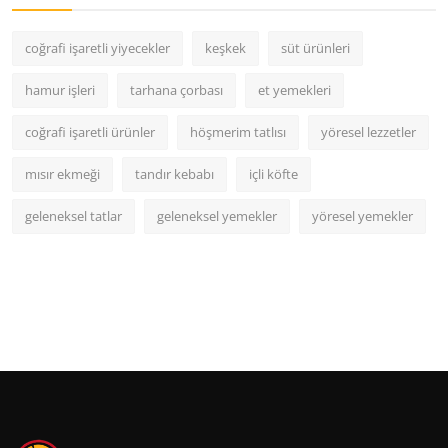
coğrafi işaretli yiyecekler
keşkek
süt ürünleri
hamur işleri
tarhana çorbası
et yemekleri
coğrafi işaretli ürünler
höşmerim tatlısı
yöresel lezzetler
mısır ekmeği
tandır kebabı
içli köfte
geleneksel tatlar
geleneksel yemekler
yöresel yemekler