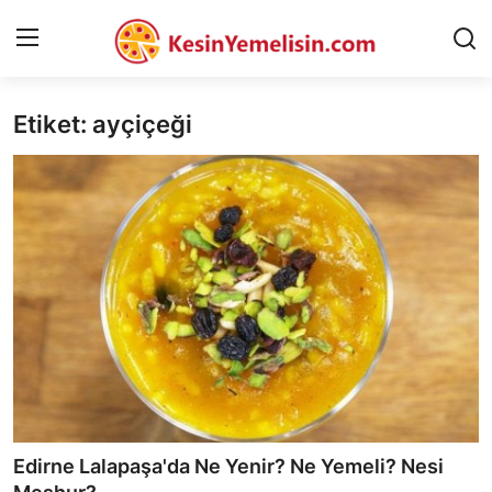
Etiket: ayçiçeği
AnaSayfa
Gizlilik Sözleşmesi
Rüya Tabirleri
Diyet & Sağlıklı Beslenme
İletişim
Şehirler
Helal Gıda & Dini Hükümler
Edirne Lalapaşa'da Ne Yenir? Ne Yemeli? Nesi
Gıda Güvenliği & Bilimi