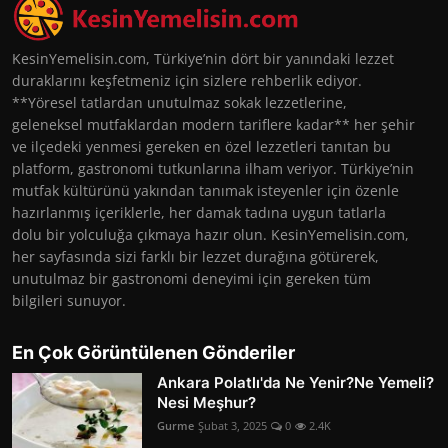
KesinYemelisin.com, Türkiye’nin dört bir yanındaki lezzet
duraklarını keşfetmeniz için sizlere rehberlik ediyor.
**Yöresel tatlardan unutulmaz sokak lezzetlerine,
geleneksel mutfaklardan modern tariflere kadar** her şehir
ve ilçedeki yenmesi gereken en özel lezzetleri tanıtan bu
platform, gastronomi tutkunlarına ilham veriyor. Türkiye’nin
mutfak kültürünü yakından tanımak isteyenler için özenle
hazırlanmış içeriklerle, her damak tadına uygun tatlarla
dolu bir yolculuğa çıkmaya hazır olun. KesinYemelisin.com,
her sayfasında sizi farklı bir lezzet durağına götürerek,
unutulmaz bir gastronomi deneyimi için gereken tüm
bilgileri sunuyor.
En Çok Görüntülenen Gönderiler
Ankara Polatlı'da Ne Yenir?Ne Yemeli?
Nesi Meşhur?
Gurme
Şubat 3, 2025
0
2.4K