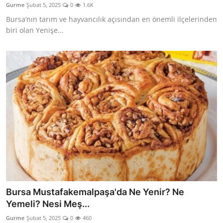
Gurme
Şubat 5, 2025
0
1.6K
Anne & Bebek Beslenmesi
Bursa’nın tarım ve hayvancılık açısından en önemli ilçelerinden
biri olan Yenişe...
Mutfak Sırları & Teknikler
Gıda Sözlüğü & Nedir?
Yemek Tarifleri & Menüler
Bursa Mustafakemalpaşa'da Ne Yenir? Ne
Yemeli? Nesi Meş...
Gurme
Şubat 5, 2025
0
460