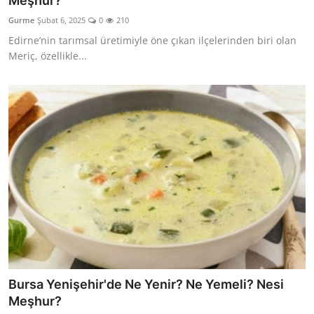
Meşhur?
Kalori & Diyet Rehberi
Gurme
Şubat 6, 2025
0
210
Edirne’nin tarımsal üretimiyle öne çıkan ilçelerinden biri olan
Mutfak Püf Noktaları & İpuçları
Meriç, özellikle...
Mekan & Lezzet Rotaları
Temel Gıda ve Ürün Rehberleri
İçecek Kültürü & Barista
Yöresel Tarifler & Ev Yemekleri
Gıda Güvenliği & Sağlık
İçecek Kültürü & Rehberleri
Popüler Kültür & Mutfak Tarihi
Bursa Yenişehir'de Ne Yenir? Ne Yemeli? Nesi
Mutfak Temizliği & Pratik Bilgiler
Meşhur?