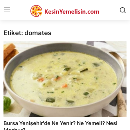
Etiket: domates
AnaSayfa
Gizlilik Sözleşmesi
Rüya Tabirleri
Diyet & Sağlıklı Beslenme
İletişim
Şehirler
Helal Gıda & Dini Hükümler
Bursa Yenişehir'de Ne Yenir? Ne Yemeli? Nesi
Gıda Güvenliği & Bilimi