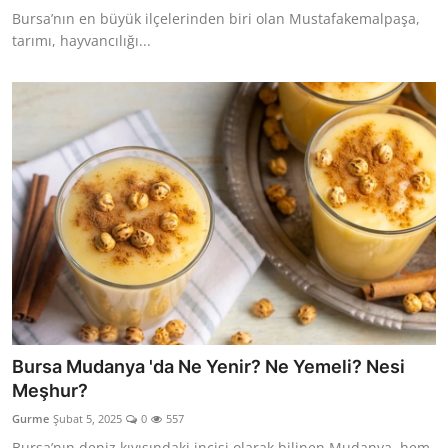
Bursa’nın en büyük ilçelerinden biri olan Mustafakemalpaşa,
tarımı, hayvancılığı...
Bursa Mudanya 'da Ne Yenir? Ne Yemeli? Nesi
Meşhur?
Gurme
Şubat 5, 2025
0
557
Bursa’nın deniz kıyısındaki incisi olarak bilinen Mudanya, hem