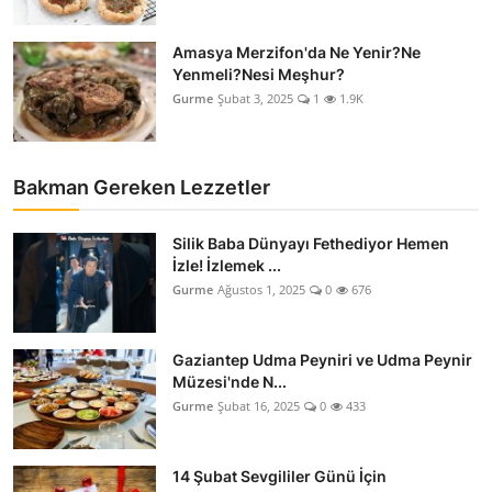
Amasya Merzifon'da Ne Yenir?Ne
Yenmeli?Nesi Meşhur?
Gurme
Şubat 3, 2025
1
1.9K
Bakman Gereken Lezzetler
Silik Baba Dünyayı Fethediyor Hemen
İzle! İzlemek ...
Gurme
Ağustos 1, 2025
0
676
Gaziantep Udma Peyniri ve Udma Peynir
Müzesi'nde N...
Gurme
Şubat 16, 2025
0
433
14 Şubat Sevgililer Günü İçin