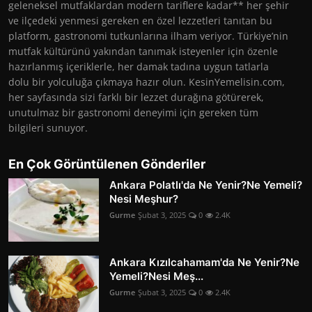
geleneksel mutfaklardan modern tariflere kadar** her şehir
ve ilçedeki yenmesi gereken en özel lezzetleri tanıtan bu
platform, gastronomi tutkunlarına ilham veriyor. Türkiye’nin
mutfak kültürünü yakından tanımak isteyenler için özenle
hazırlanmış içeriklerle, her damak tadına uygun tatlarla
dolu bir yolculuğa çıkmaya hazır olun. KesinYemelisin.com,
her sayfasında sizi farklı bir lezzet durağına götürerek,
unutulmaz bir gastronomi deneyimi için gereken tüm
bilgileri sunuyor.
En Çok Görüntülenen Gönderiler
Ankara Polatlı'da Ne Yenir?Ne Yemeli?
Nesi Meşhur?
Gurme
Şubat 3, 2025
0
2.4K
Ankara Kızılcahamam'da Ne Yenir?Ne
Yemeli?Nesi Meş...
Gurme
Şubat 3, 2025
0
2.4K