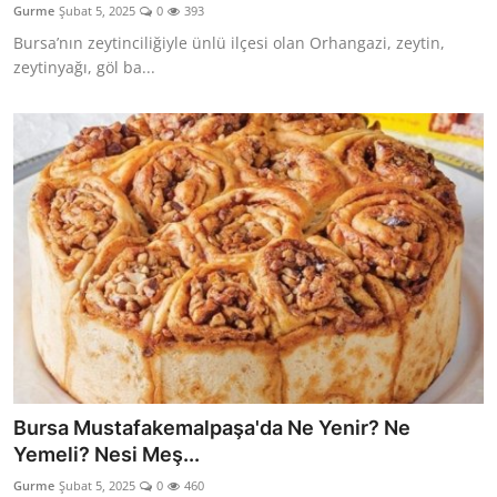
Gurme
Şubat 5, 2025
0
393
Anne & Bebek Beslenmesi
Bursa’nın zeytinciliğiyle ünlü ilçesi olan Orhangazi, zeytin,
zeytinyağı, göl ba...
Mutfak Sırları & Teknikler
Gıda Sözlüğü & Nedir?
Yemek Tarifleri & Menüler
Bursa Mustafakemalpaşa'da Ne Yenir? Ne
Yemeli? Nesi Meş...
Gurme
Şubat 5, 2025
0
460