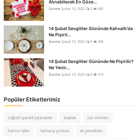
Alınabilecek En Güze...
Gurme
Şubat 13, 2025
0
342
14 Şubat Sevgililer Gününde Kahvaltı'da
Ne Pişiril...
Gurme
Şubat 13, 2025
0
308
14 Şubat Sevgililer Gününde Ne Pişirilir?
Ne Yenir...
Gurme
Şubat 13, 2025
0
314
Popüler Etiketlerimiz
coğrafi işaretli yiyecekler
keşkek
süt ürünleri
hamur işleri
tarhana çorbası
et yemekleri