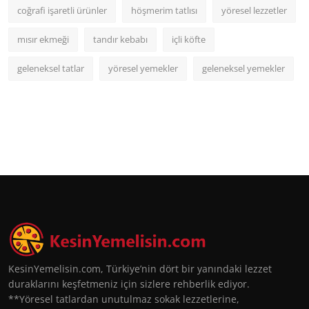
coğrafi işaretli ürünler
höşmerim tatlısı
yöresel lezzetler
mısır ekmeği
tandır kebabı
içli köfte
geleneksel tatlar
yöresel yemekler
geleneksel yemekler
KesinYemelisin.com, Türkiye’nin dört bir yanındaki lezzet
duraklarını keşfetmeniz için sizlere rehberlik ediyor.
**Yöresel tatlardan unutulmaz sokak lezzetlerine,