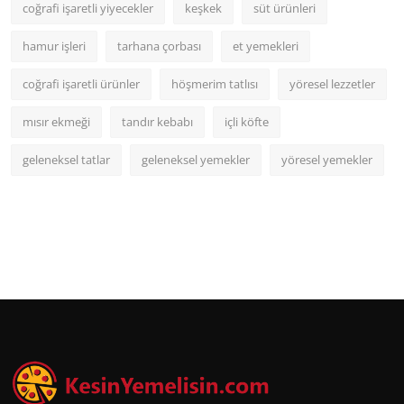
coğrafi işaretli yiyecekler
keşkek
süt ürünleri
hamur işleri
tarhana çorbası
et yemekleri
coğrafi işaretli ürünler
höşmerim tatlısı
yöresel lezzetler
mısır ekmeği
tandır kebabı
içli köfte
geleneksel tatlar
geleneksel yemekler
yöresel yemekler