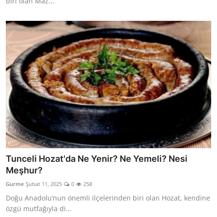
biri olan Maz...
Tunceli Hozat'da Ne Yenir? Ne Yemeli? Nesi
Meşhur?
Gurme
Şubat 11, 2025
0
258
Doğu Anadolu’nun önemli ilçelerinden biri olan Hozat, kendine
özgü mutfağıyla di...