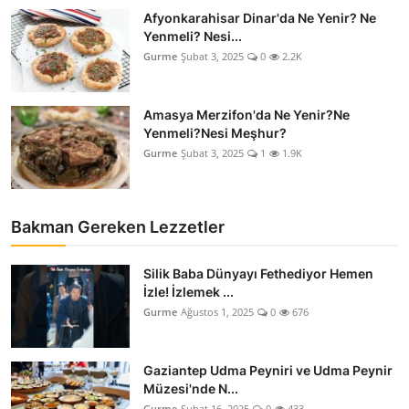
Afyonkarahisar Dinar'da Ne Yenir? Ne
Yenmeli? Nesi...
Gurme
Şubat 3, 2025
0
2.2K
Amasya Merzifon'da Ne Yenir?Ne
Yenmeli?Nesi Meşhur?
Gurme
Şubat 3, 2025
1
1.9K
Bakman Gereken Lezzetler
Silik Baba Dünyayı Fethediyor Hemen
İzle! İzlemek ...
Gurme
Ağustos 1, 2025
0
676
Gaziantep Udma Peyniri ve Udma Peynir
Müzesi'nde N...
Gurme
Şubat 16, 2025
0
433