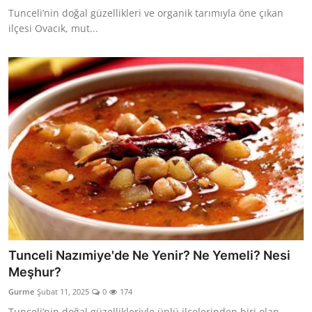
Tunceli’nin doğal güzellikleri ve organik tarımıyla öne çıkan
ilçesi Ovacık, mut...
Tunceli Nazımiye'de Ne Yenir? Ne Yemeli? Nesi
Meşhur?
Gurme
Şubat 11, 2025
0
174
Tunceli’nin doğal güzellikleriyle ünlü ilçelerinden biri olan