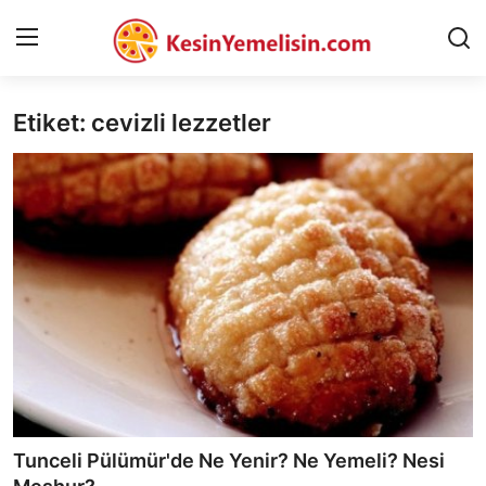
Etiket: cevizli lezzetler
AnaSayfa
Gizlilik Sözleşmesi
Rüya Tabirleri
Diyet & Sağlıklı Beslenme
İletişim
Şehirler
Helal Gıda & Dini Hükümler
Tunceli Pülümür'de Ne Yenir? Ne Yemeli? Nesi
Gıda Güvenliği & Bilimi