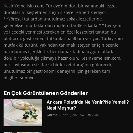
KesinYemelisin.com, Türkiye’nin dört bir yanındaki lezzet
duraklarını keşfetmeniz için sizlere rehberlik ediyor.
**Yöresel tatlardan unutulmaz sokak lezzetlerine,
geleneksel mutfaklardan modern tariflere kadar** her şehir
ve ilçedeki yenmesi gereken en özel lezzetleri tanıtan bu
platform, gastronomi tutkunlarına ilham veriyor. Türkiye’nin
mutfak kültürünü yakından tanımak isteyenler için özenle
hazırlanmış içeriklerle, her damak tadına uygun tatlarla
dolu bir yolculuğa çıkmaya hazır olun. KesinYemelisin.com,
her sayfasında sizi farklı bir lezzet durağına götürerek,
unutulmaz bir gastronomi deneyimi için gereken tüm
bilgileri sunuyor.
En Çok Görüntülenen Gönderiler
Ankara Polatlı'da Ne Yenir?Ne Yemeli?
Nesi Meşhur?
Gurme
Şubat 3, 2025
0
2.4K