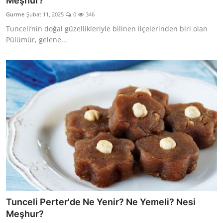
Meşhur?
Kalori & Diyet Rehberi
Gurme
Şubat 11, 2025
0
346
Tunceli’nin doğal güzellikleriyle bilinen ilçelerinden biri olan
Mutfak Püf Noktaları & İpuçları
Pülümür, gelene...
Mekan & Lezzet Rotaları
Temel Gıda ve Ürün Rehberleri
İçecek Kültürü & Barista
Yöresel Tarifler & Ev Yemekleri
Gıda Güvenliği & Sağlık
İçecek Kültürü & Rehberleri
Popüler Kültür & Mutfak Tarihi
Tunceli Perter'de Ne Yenir? Ne Yemeli? Nesi
Mutfak Temizliği & Pratik Bilgiler
Meşhur?