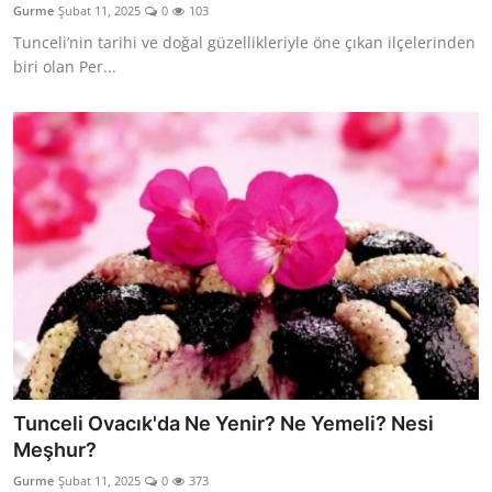
Gurme
Şubat 11, 2025
0
103
Anne & Bebek Beslenmesi
Tunceli’nin tarihi ve doğal güzellikleriyle öne çıkan ilçelerinden
biri olan Per...
Mutfak Sırları & Teknikler
Gıda Sözlüğü & Nedir?
Yemek Tarifleri & Menüler
Tunceli Ovacık'da Ne Yenir? Ne Yemeli? Nesi
Meşhur?
Gurme
Şubat 11, 2025
0
373