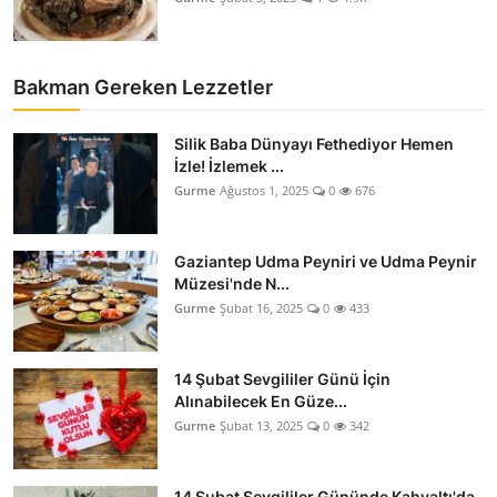
Bakman Gereken Lezzetler
Silik Baba Dünyayı Fethediyor Hemen
İzle! İzlemek ...
Gurme
Ağustos 1, 2025
0
676
Gaziantep Udma Peyniri ve Udma Peynir
Müzesi'nde N...
Gurme
Şubat 16, 2025
0
433
14 Şubat Sevgililer Günü İçin
Alınabilecek En Güze...
Gurme
Şubat 13, 2025
0
342
14 Şubat Sevgililer Gününde Kahvaltı'da