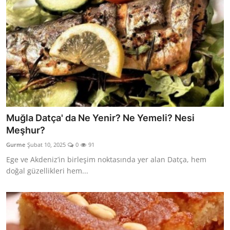
Muğla Datça' da Ne Yenir? Ne Yemeli? Nesi
Meşhur?
Gurme
Şubat 10, 2025
0
91
Ege ve Akdeniz’in birleşim noktasında yer alan Datça, hem
doğal güzellikleri hem...