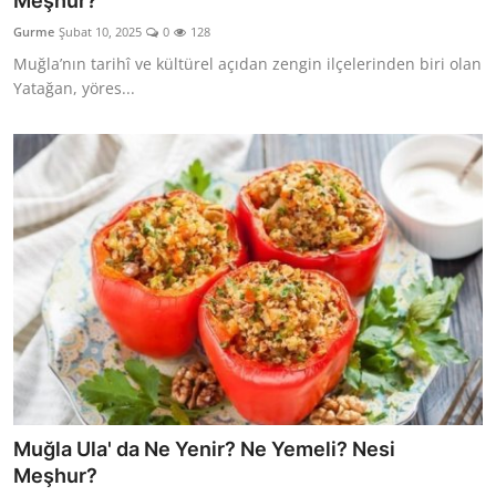
Meşhur?
Kalori & Diyet Rehberi
Gurme
Şubat 10, 2025
0
128
Muğla’nın tarihî ve kültürel açıdan zengin ilçelerinden biri olan
Mutfak Püf Noktaları & İpuçları
Yatağan, yöres...
Mekan & Lezzet Rotaları
Temel Gıda ve Ürün Rehberleri
İçecek Kültürü & Barista
Yöresel Tarifler & Ev Yemekleri
Gıda Güvenliği & Sağlık
İçecek Kültürü & Rehberleri
Popüler Kültür & Mutfak Tarihi
Muğla Ula' da Ne Yenir? Ne Yemeli? Nesi
Mutfak Temizliği & Pratik Bilgiler
Meşhur?