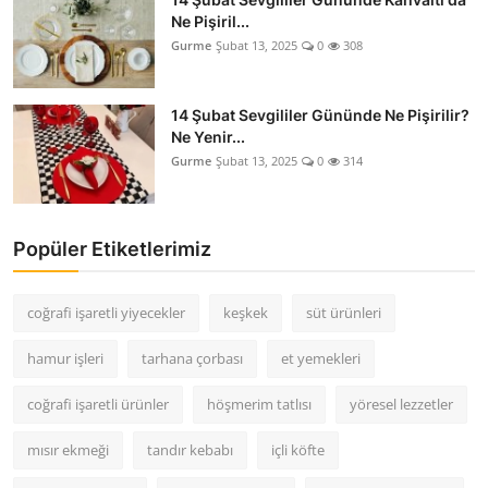
Ne Pişiril...
Gurme
Şubat 13, 2025
0
308
14 Şubat Sevgililer Gününde Ne Pişirilir?
Ne Yenir...
Gurme
Şubat 13, 2025
0
314
Popüler Etiketlerimiz
coğrafi işaretli yiyecekler
keşkek
süt ürünleri
hamur işleri
tarhana çorbası
et yemekleri
coğrafi işaretli ürünler
höşmerim tatlısı
yöresel lezzetler
mısır ekmeği
tandır kebabı
içli köfte