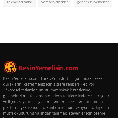
geleneksel tatlar
yöresel yemekler
geleneksel yemekler
KesinYemelisin.com, Türkiye’nin dört bir yanındaki lezzet
duraklarını keşfetmeniz için sizlere rehberlik ediyor.
**Yöresel tatlardan unutulmaz sokak lezzetlerine,
geleneksel mutfaklardan modern tariflere kadar** her şehir
ve ilçedeki yenmesi gereken en özel lezzetleri tanıtan bu
platform, gastronomi tutkunlarına ilham veriyor. Türkiye’nin
mutfak kültürünü yakından tanımak isteyenler için özenle