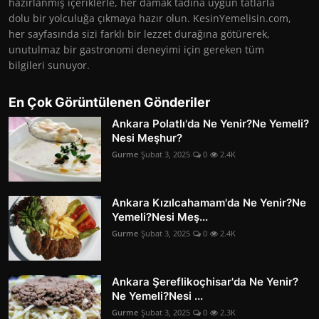
hazırlanmış içeriklerle, her damak tadına uygun tatlarla
dolu bir yolculuğa çıkmaya hazır olun. KesinYemelisin.com,
her sayfasında sizi farklı bir lezzet durağına götürerek,
unutulmaz bir gastronomi deneyimi için gereken tüm
bilgileri sunuyor.
En Çok Görüntülenen Gönderiler
Ankara Polatlı'da Ne Yenir?Ne Yemeli?
Nesi Meşhur?
Gurme
Şubat 3, 2025
0
2.4K
Ankara Kızılcahamam'da Ne Yenir?Ne
Yemeli?Nesi Meş...
Gurme
Şubat 3, 2025
0
2.4K
Ankara Şereflikoçhisar'da Ne Yenir?
Ne Yemeli?Nesi ...
Gurme
Şubat 3, 2025
0
2.3K