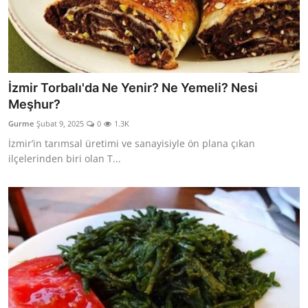
İzmir Torbalı'da Ne Yenir? Ne Yemeli? Nesi
Meşhur?
Gurme
Şubat 9, 2025
0
1.3K
İzmir’in tarımsal üretimi ve sanayisiyle ön plana çıkan
ilçelerinden biri olan T...