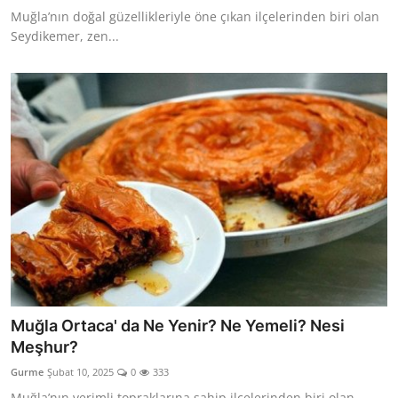
Muğla’nın doğal güzellikleriyle öne çıkan ilçelerinden biri olan
Seydikemer, zen...
Muğla Ortaca' da Ne Yenir? Ne Yemeli? Nesi
Meşhur?
Gurme
Şubat 10, 2025
0
333
Muğla’nın verimli topraklarına sahip ilçelerinden biri olan