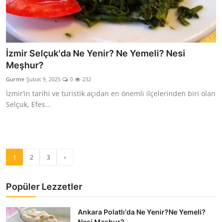
İzmir Selçuk'da Ne Yenir? Ne Yemeli? Nesi
Meşhur?
Gurme
Şubat 9, 2025
0
232
İzmir’in tarihi ve turistik açıdan en önemli ilçelerinden biri olan
Selçuk, Efes...
1
2
3
›
Popüler Lezzetler
Ankara Polatlı'da Ne Yenir?Ne Yemeli?
Nesi Meşhur?