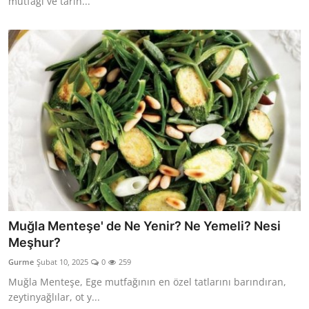
mutfağı ve tarih...
Muğla Menteşe' de Ne Yenir? Ne Yemeli? Nesi
Meşhur?
Gurme
Şubat 10, 2025
0
259
Muğla Menteşe, Ege mutfağının en özel tatlarını barındıran,
zeytinyağlılar, ot y...