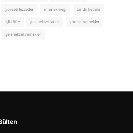
yöresel lezzetler
mısır ekmeği
tandır kebabı
içli köfte
geleneksel tatlar
yöresel yemekler
geleneksel yemekler
Bülten