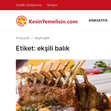
Gizlilik Sözleşmesi
İletişim
ANASAYFA
AnaSayfa
AnaSayfa
ekşili balık
Gizlilik Sözleşmesi
Etiket: ekşili balık
Rüya Tabirleri
Diyet & Sağlıklı Beslenme
İletişim
Şehirler
Helal Gıda & Dini Hükümler
Gıda Güvenliği & Bilimi