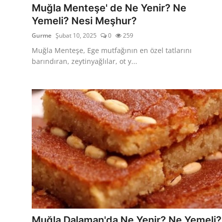
Muğla Menteşe' de Ne Yenir? Ne
Yemeli? Nesi Meşhur?
Gurme
Şubat 10, 2025
0
259
Muğla Menteşe, Ege mutfağının en özel tatlarını
barındıran, zeytinyağlılar, ot y...
Muğla Dalaman'da Ne Yenir? Ne Yemeli?