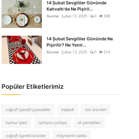
14 Şubat Sevgililer Gününde
Kahvaltı'da Ne Pişiril...
Gurme
Şubat 13, 2025
0
308
14 Şubat Sevgililer Gününde Ne
Pişirilir? Ne Yenir...
Gurme
Şubat 13, 2025
0
314
Popüler Etiketlerimiz
coğrafi işaretli yiyecekler
keşkek
süt ürünleri
hamur işleri
tarhana çorbası
et yemekleri
coğrafi işaretli ürünler
höşmerim tatlısı