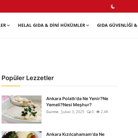
LER
HELAL GIDA & DINI HÜKÜMLER
GIDA GÜVENLIĞI & 
Popüler Lezzetler
Ankara Polatlı'da Ne Yenir?Ne
Yemeli?Nesi Meşhur?
Gurme
Şubat 3, 2025
0
2.4K
Ankara Kızılcahamam'da Ne