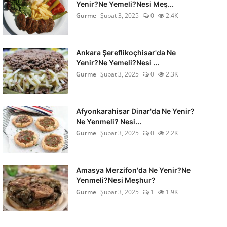
Yenir?Ne Yemeli?Nesi Meş...
Gurme
Şubat 3, 2025
0
2.4K
Ankara Şereflikoçhisar'da Ne
Yenir?Ne Yemeli?Nesi ...
Gurme
Şubat 3, 2025
0
2.3K
Afyonkarahisar Dinar'da Ne Yenir?
Ne Yenmeli? Nesi...
Gurme
Şubat 3, 2025
0
2.2K
Amasya Merzifon'da Ne Yenir?Ne
Yenmeli?Nesi Meşhur?
Gurme
Şubat 3, 2025
1
1.9K