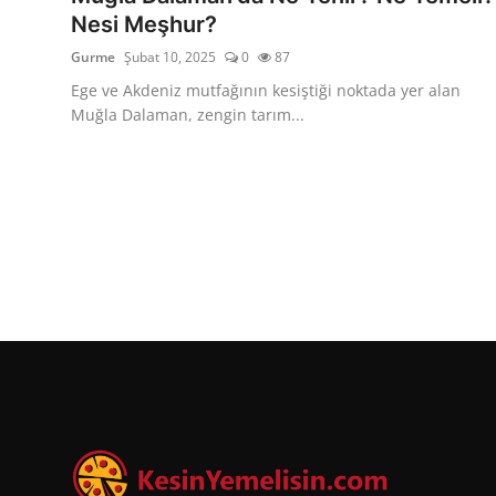
Nesi Meşhur?
Gurme
Şubat 10, 2025
0
87
Ege ve Akdeniz mutfağının kesiştiği noktada yer alan
Muğla Dalaman, zengin tarım...