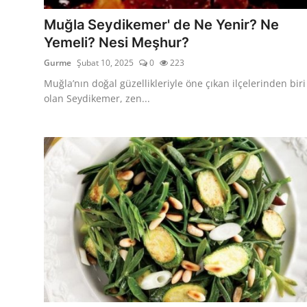
Anne & Bebek Beslenmesi
Muğla Seydikemer' de Ne Yenir? Ne
Yemeli? Nesi Meşhur?
Mutfak Sırları & Teknikler
Gurme
Şubat 10, 2025
0
223
Gıda Sözlüğü & Nedir?
Muğla’nın doğal güzellikleriyle öne çıkan ilçelerinden biri
olan Seydikemer, zen...
Yemek Tarifleri & Menüler