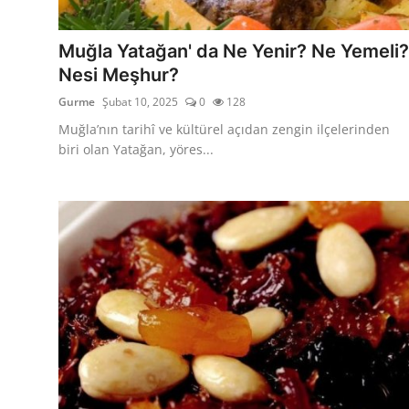
Kalori & Diyet Rehberi
Muğla Yatağan' da Ne Yenir? Ne Yemeli?
Mutfak Püf Noktaları & İpuçları
Nesi Meşhur?
Gurme
Şubat 10, 2025
0
128
Mekan & Lezzet Rotaları
Muğla’nın tarihî ve kültürel açıdan zengin ilçelerinden
Temel Gıda ve Ürün Rehberleri
biri olan Yatağan, yöres...
İçecek Kültürü & Barista
Yöresel Tarifler & Ev Yemekleri
Gıda Güvenliği & Sağlık
İçecek Kültürü & Rehberleri
Popüler Kültür & Mutfak Tarihi
Mutfak Temizliği & Pratik Bilgiler