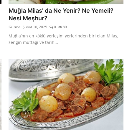
Muğla Milas' da Ne Yenir? Ne Yemeli?
Nesi Meşhur?
Gurme
Şubat 10, 2025
0
89
Muğla’nın en köklü yerleşim yerlerinden biri olan Milas,
zengin mutfağı ve tarih...