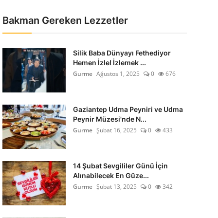
Bakman Gereken Lezzetler
Silik Baba Dünyayı Fethediyor
Hemen İzle! İzlemek ...
Gurme
Ağustos 1, 2025
0
676
Gaziantep Udma Peyniri ve Udma
Peynir Müzesi'nde N...
Gurme
Şubat 16, 2025
0
433
14 Şubat Sevgililer Günü İçin
Alınabilecek En Güze...
Gurme
Şubat 13, 2025
0
342