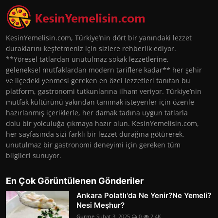
KesinYemelisin.com, Türkiye’nin dört bir yanındaki lezzet
duraklarını keşfetmeniz için sizlere rehberlik ediyor.
**Yöresel tatlardan unutulmaz sokak lezzetlerine,
geleneksel mutfaklardan modern tariflere kadar** her şehir
ve ilçedeki yenmesi gereken en özel lezzetleri tanıtan bu
platform, gastronomi tutkunlarına ilham veriyor. Türkiye’nin
mutfak kültürünü yakından tanımak isteyenler için özenle
hazırlanmış içeriklerle, her damak tadına uygun tatlarla
dolu bir yolculuğa çıkmaya hazır olun. KesinYemelisin.com,
her sayfasında sizi farklı bir lezzet durağına götürerek,
unutulmaz bir gastronomi deneyimi için gereken tüm
bilgileri sunuyor.
En Çok Görüntülenen Gönderiler
Ankara Polatlı'da Ne Yenir?Ne Yemeli?
Nesi Meşhur?
Gurme
Şubat 3, 2025
0
2.4K