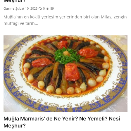
Meşhur?
Kalori & Diyet Rehberi
Gurme
Şubat 10, 2025
0
89
Muğla’nın en köklü yerleşim yerlerinden biri olan Milas, zengin
Mutfak Püf Noktaları & İpuçları
mutfağı ve tarih...
Mekan & Lezzet Rotaları
Temel Gıda ve Ürün Rehberleri
İçecek Kültürü & Barista
Yöresel Tarifler & Ev Yemekleri
Gıda Güvenliği & Sağlık
İçecek Kültürü & Rehberleri
Popüler Kültür & Mutfak Tarihi
Muğla Marmaris' de Ne Yenir? Ne Yemeli? Nesi
Mutfak Temizliği & Pratik Bilgiler
Meşhur?