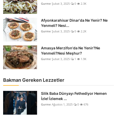
Gurme
Şubat 3, 2025
0
2.3K
Afyonkarahisar Dinar'da Ne Yenir? Ne
Yenmeli? Nesi...
Gurme
Şubat 3, 2025
0
2.2K
Amasya Merzifon'da Ne Yenir?Ne
Yenmeli?Nesi Meşhur?
Gurme
Şubat 3, 2025
1
1.9K
Bakman Gereken Lezzetler
Silik Baba Dünyayı Fethediyor Hemen
İzle! İzlemek ...
Gurme
Ağustos 1, 2025
0
676