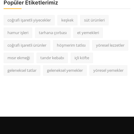
Popüler Etiketlerimiz
coğrafi işaretli yiyecekler
keşkek
süt ürünleri
hamur işleri
tarhana çorbası
et yemekleri
coğrafi işaretli ürünler
höşmerim tatlısı
yöresel lezzetler
mısır ekmeği
tandır kebabı
içli köfte
geleneksel tatlar
geleneksel yemekler
yöresel yemekler