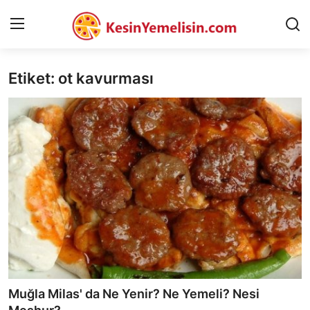
Etiket: ot kavurması
AnaSayfa
Gizlilik Sözleşmesi
Rüya Tabirleri
Diyet & Sağlıklı Beslenme
İletişim
Şehirler
Helal Gıda & Dini Hükümler
Muğla Milas' da Ne Yenir? Ne Yemeli? Nesi
Gıda Güvenliği & Bilimi