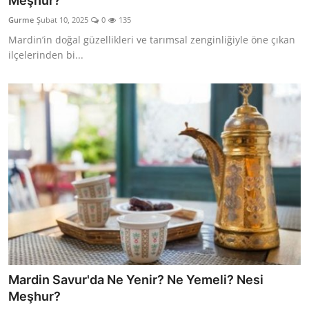
Meşhur?
Kalori & Diyet Rehberi
Gurme
Şubat 10, 2025
0
135
Mardin’in doğal güzellikleri ve tarımsal zenginliğiyle öne çıkan
Mutfak Püf Noktaları & İpuçları
ilçelerinden bi...
Mekan & Lezzet Rotaları
Temel Gıda ve Ürün Rehberleri
İçecek Kültürü & Barista
Yöresel Tarifler & Ev Yemekleri
Gıda Güvenliği & Sağlık
İçecek Kültürü & Rehberleri
Popüler Kültür & Mutfak Tarihi
Mardin Savur'da Ne Yenir? Ne Yemeli? Nesi
Mutfak Temizliği & Pratik Bilgiler
Meşhur?