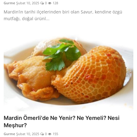
Gurme
Şubat 10, 2025
0
128
Anne & Bebek Beslenmesi
Mardin’in tarihi ilçelerinden biri olan Savur, kendine özgü
mutfağı, doğal ürünl...
Mutfak Sırları & Teknikler
Gıda Sözlüğü & Nedir?
Yemek Tarifleri & Menüler
Mardin Ömerli'de Ne Yenir? Ne Yemeli? Nesi
Meşhur?
Gurme
Şubat 10, 2025
0
155