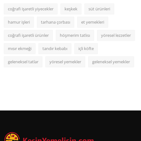
coğrafi işaretli yiyecekler
keşkek
süt ürünleri
hamur işleri
tarhana çorbası
et yemekleri
coğrafi işaretli ürünler
höşmerim tatlısı
yöresel lezzetler
mısır ekmeği
tandır kebabı
içli köfte
geleneksel tatlar
yöresel yemekler
geleneksel yemekler