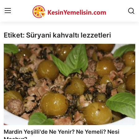
Etiket: Süryani kahvaltı lezzetleri
AnaSayfa
Gizlilik Sözleşmesi
Rüya Tabirleri
Diyet & Sağlıklı Beslenme
İletişim
Şehirler
Helal Gıda & Dini Hükümler
Mardin Yeşilli'de Ne Yenir? Ne Yemeli? Nesi
Gıda Güvenliği & Bilimi