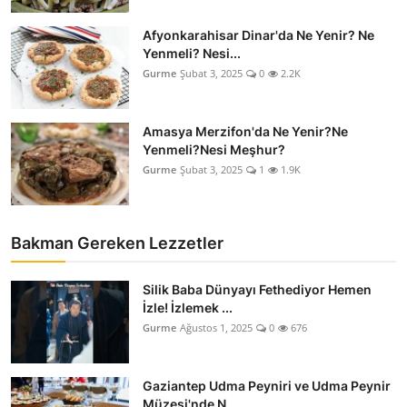
Afyonkarahisar Dinar'da Ne Yenir? Ne
Yenmeli? Nesi...
Gurme
Şubat 3, 2025
0
2.2K
Amasya Merzifon'da Ne Yenir?Ne
Yenmeli?Nesi Meşhur?
Gurme
Şubat 3, 2025
1
1.9K
Bakman Gereken Lezzetler
Silik Baba Dünyayı Fethediyor Hemen
İzle! İzlemek ...
Gurme
Ağustos 1, 2025
0
676
Gaziantep Udma Peyniri ve Udma Peynir
Müzesi'nde N...