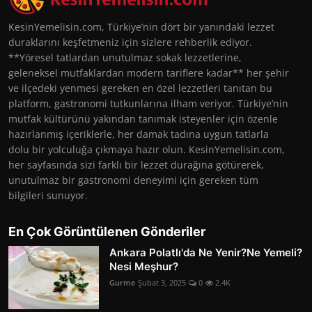
KesinYemelisin.com, Türkiye’nin dört bir yanındaki lezzet
duraklarını keşfetmeniz için sizlere rehberlik ediyor.
**Yöresel tatlardan unutulmaz sokak lezzetlerine,
geleneksel mutfaklardan modern tariflere kadar** her şehir
ve ilçedeki yenmesi gereken en özel lezzetleri tanıtan bu
platform, gastronomi tutkunlarına ilham veriyor. Türkiye’nin
mutfak kültürünü yakından tanımak isteyenler için özenle
hazırlanmış içeriklerle, her damak tadına uygun tatlarla
dolu bir yolculuğa çıkmaya hazır olun. KesinYemelisin.com,
her sayfasında sizi farklı bir lezzet durağına götürerek,
unutulmaz bir gastronomi deneyimi için gereken tüm
bilgileri sunuyor.
En Çok Görüntülenen Gönderiler
Ankara Polatlı'da Ne Yenir?Ne Yemeli?
Nesi Meşhur?
Gurme
Şubat 3, 2025
0
2.4K