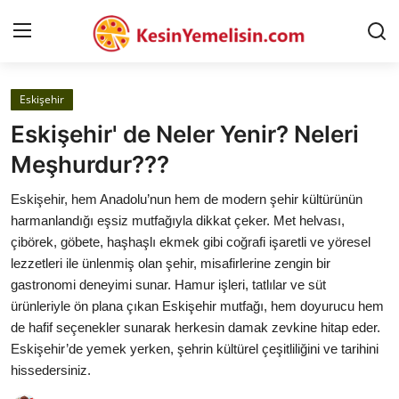
Eskişehir
AnaSayfa
Eskişehir' de Neler Yenir? Neleri
Gizlilik Sözleşmesi
Meşhurdur???
Rüya Tabirleri
Eskişehir, hem Anadolu’nun hem de modern şehir kültürünün
harmanlandığı eşsiz mutfağıyla dikkat çeker. Met helvası,
Diyet & Sağlıklı Beslenme
çibörek, göbete, haşhaşlı ekmek gibi coğrafi işaretli ve yöresel
lezzetleri ile ünlenmiş olan şehir, misafirlerine zengin bir
İletişim
gastronomi deneyimi sunar. Hamur işleri, tatlılar ve süt
ürünleriyle ön plana çıkan Eskişehir mutfağı, hem doyurucu hem
Şehirler
de hafif seçenekler sunarak herkesin damak zevkine hitap eder.
Helal Gıda & Dini Hükümler
Eskişehir’de yemek yerken, şehrin kültürel çeşitliliğini ve tarihini
hissedersiniz.
Gıda Güvenliği & Bilimi