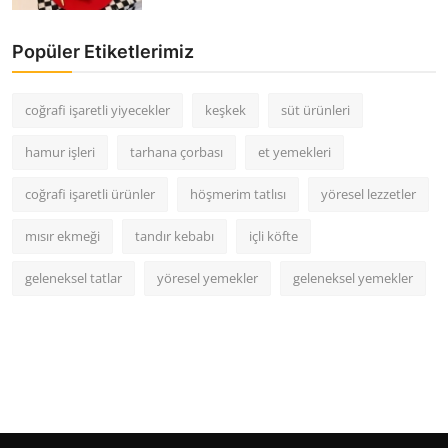
Popüler Etiketlerimiz
coğrafi işaretli yiyecekler
keşkek
süt ürünleri
hamur işleri
tarhana çorbası
et yemekleri
coğrafi işaretli ürünler
höşmerim tatlısı
yöresel lezzetler
mısır ekmeği
tandır kebabı
içli köfte
geleneksel tatlar
yöresel yemekler
geleneksel yemekler