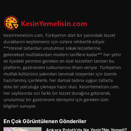
KesinYemelisin.com, Türkiye’nin dört bir yanındaki lezzet
duraklarını keşfetmeniz için sizlere rehberlik ediyor.
**Yöresel tatlardan unutulmaz sokak lezzetlerine,
geleneksel mutfaklardan modern tariflere kadar** her şehir
ve ilçedeki yenmesi gereken en özel lezzetleri tanıtan bu
platform, gastronomi tutkunlarına ilham veriyor. Türkiye’nin
mutfak kültürünü yakından tanımak isteyenler için özenle
hazırlanmış içeriklerle, her damak tadına uygun tatlarla
dolu bir yolculuğa çıkmaya hazır olun. KesinYemelisin.com,
her sayfasında sizi farklı bir lezzet durağına götürerek,
unutulmaz bir gastronomi deneyimi için gereken tüm
bilgileri sunuyor.
En Çok Görüntülenen Gönderiler
Ankara Polatlı'da Ne Yenir?Ne Yemeli?