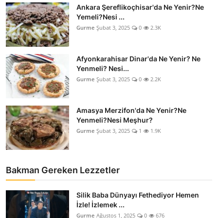
Ankara Şereflikoçhisar'da Ne Yenir?Ne
Yemeli?Nesi ...
Gurme
Şubat 3, 2025
0
2.3K
Afyonkarahisar Dinar'da Ne Yenir? Ne
Yenmeli? Nesi...
Gurme
Şubat 3, 2025
0
2.2K
Amasya Merzifon'da Ne Yenir?Ne
Yenmeli?Nesi Meşhur?
Gurme
Şubat 3, 2025
1
1.9K
Bakman Gereken Lezzetler
Silik Baba Dünyayı Fethediyor Hemen
İzle! İzlemek ...
Gurme
Ağustos 1, 2025
0
676