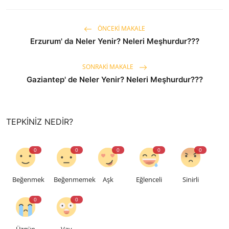
ÖNCEKI MAKALE
Erzurum' da Neler Yenir? Neleri Meşhurdur???
SONRAKI MAKALE
Gaziantep' de Neler Yenir? Neleri Meşhurdur???
TEPKINIZ NEDIR?
0
0
0
0
0
Beğenmek
Beğenmemek
Aşk
Eğlenceli
Sinirli
0
0
Üzgün
Vay