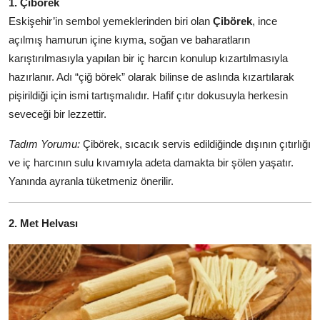
1. Çibörek
Anne & Bebek Beslenmesi
Eskişehir’in sembol yemeklerinden biri olan
Çibörek
, ince
açılmış hamurun içine kıyma, soğan ve baharatların
Mutfak Sırları & Teknikler
karıştırılmasıyla yapılan bir iç harcın konulup kızartılmasıyla
hazırlanır. Adı “çiğ börek” olarak bilinse de aslında kızartılarak
Gıda Sözlüğü & Nedir?
pişirildiği için ismi tartışmalıdır. Hafif çıtır dokusuyla herkesin
Yemek Tarifleri & Menüler
seveceği bir lezzettir.
Tadım Yorumu:
Çibörek, sıcacık servis edildiğinde dışının çıtırlığı
ve iç harcının sulu kıvamıyla adeta damakta bir şölen yaşatır.
Yanında ayranla tüketmeniz önerilir.
2. Met Helvası