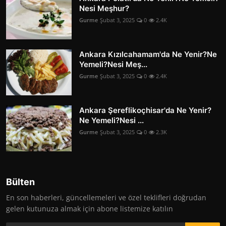
Nesi Meşhur?
Gurme
Şubat 3, 2025
0
2.4K
Ankara Kızılcahamam'da Ne Yenir?Ne
Yemeli?Nesi Meş...
Gurme
Şubat 3, 2025
0
2.4K
Ankara Şereflikoçhisar'da Ne Yenir?
Ne Yemeli?Nesi ...
Gurme
Şubat 3, 2025
0
2.3K
Bülten
En son haberleri, güncellemeleri ve özel teklifleri doğrudan
gelen kutunuza almak için abone listemize katılın