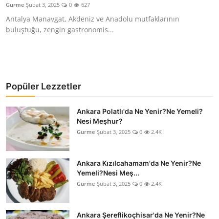
Gurme
Şubat 3, 2025
0
627
Anne & Bebek Beslenmesi
Antalya Manavgat, Akdeniz ve Anadolu mutfaklarının
buluştuğu, zengin gastronomis...
Mutfak Sırları & Teknikler
Gıda Sözlüğü & Nedir?
Yemek Tarifleri & Menüler
Popüler Lezzetler
Ankara Polatlı'da Ne Yenir?Ne Yemeli?
Nesi Meşhur?
Gurme
Şubat 3, 2025
0
2.4K
Ankara Kızılcahamam'da Ne Yenir?Ne
Yemeli?Nesi Meş...
Gurme
Şubat 3, 2025
0
2.4K
Ankara Şereflikoçhisar'da Ne Yenir?Ne