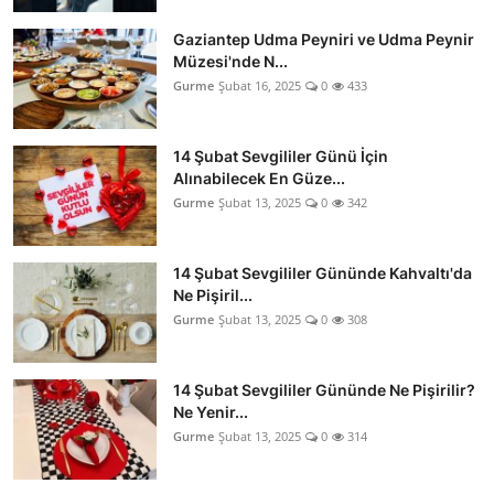
Gaziantep Udma Peyniri ve Udma Peynir
Müzesi'nde N...
Gurme
Şubat 16, 2025
0
433
14 Şubat Sevgililer Günü İçin
Alınabilecek En Güze...
Gurme
Şubat 13, 2025
0
342
14 Şubat Sevgililer Gününde Kahvaltı'da
Ne Pişiril...
Gurme
Şubat 13, 2025
0
308
14 Şubat Sevgililer Gününde Ne Pişirilir?
Ne Yenir...
Gurme
Şubat 13, 2025
0
314