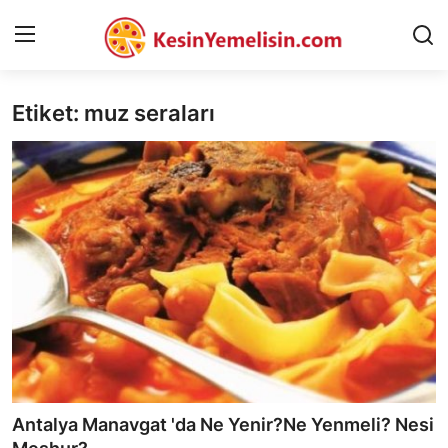
Etiket: muz seraları
AnaSayfa
Gizlilik Sözleşmesi
Rüya Tabirleri
Diyet & Sağlıklı Beslenme
İletişim
Şehirler
Helal Gıda & Dini Hükümler
Antalya Manavgat 'da Ne Yenir?Ne Yenmeli? Nesi
Gıda Güvenliği & Bilimi