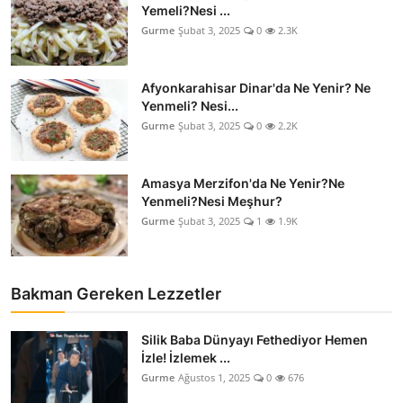
Yemeli?Nesi ...
Gurme
Şubat 3, 2025
0
2.3K
Afyonkarahisar Dinar'da Ne Yenir? Ne
Yenmeli? Nesi...
Gurme
Şubat 3, 2025
0
2.2K
Amasya Merzifon'da Ne Yenir?Ne
Yenmeli?Nesi Meşhur?
Gurme
Şubat 3, 2025
1
1.9K
Bakman Gereken Lezzetler
Silik Baba Dünyayı Fethediyor Hemen
İzle! İzlemek ...
Gurme
Ağustos 1, 2025
0
676