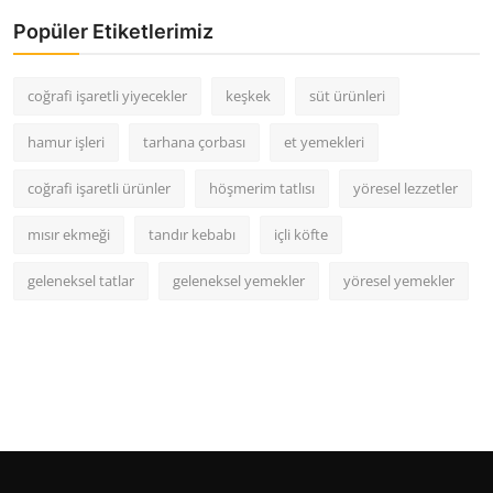
Popüler Etiketlerimiz
coğrafi işaretli yiyecekler
keşkek
süt ürünleri
hamur işleri
tarhana çorbası
et yemekleri
coğrafi işaretli ürünler
höşmerim tatlısı
yöresel lezzetler
mısır ekmeği
tandır kebabı
içli köfte
geleneksel tatlar
geleneksel yemekler
yöresel yemekler