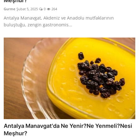
Meşhur?
Kalori & Diyet Rehberi
Gurme
Şubat 5, 2025
0
264
Antalya Manavgat, Akdeniz ve Anadolu mutfaklarının
Mutfak Püf Noktaları & İpuçları
buluştuğu, zengin gastronomis...
Mekan & Lezzet Rotaları
Temel Gıda ve Ürün Rehberleri
İçecek Kültürü & Barista
Yöresel Tarifler & Ev Yemekleri
Gıda Güvenliği & Sağlık
İçecek Kültürü & Rehberleri
Popüler Kültür & Mutfak Tarihi
Antalya Manavgat'da Ne Yenir?Ne Yenmeli?Nesi
Mutfak Temizliği & Pratik Bilgiler
Meşhur?