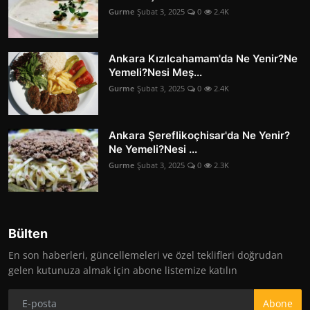
Gurme
Şubat 3, 2025
0
2.4K
Ankara Kızılcahamam'da Ne Yenir?Ne
Yemeli?Nesi Meş...
Gurme
Şubat 3, 2025
0
2.4K
Ankara Şereflikoçhisar'da Ne Yenir?
Ne Yemeli?Nesi ...
Gurme
Şubat 3, 2025
0
2.3K
Bülten
En son haberleri, güncellemeleri ve özel teklifleri doğrudan
gelen kutunuza almak için abone listemize katılın
Abone