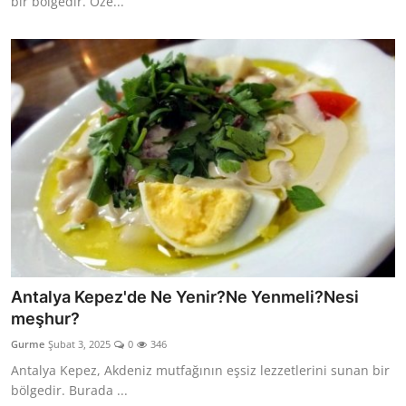
bir bölgedir. Öze...
Antalya Kepez'de Ne Yenir?Ne Yenmeli?Nesi
meşhur?
Gurme
Şubat 3, 2025
0
346
Antalya Kepez, Akdeniz mutfağının eşsiz lezzetlerini sunan bir
bölgedir. Burada ...