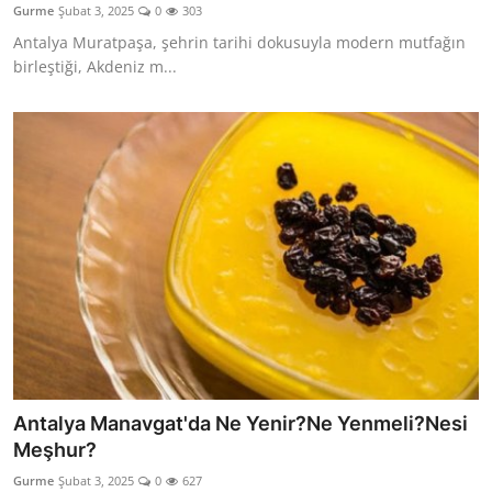
Gurme
Şubat 3, 2025
0
303
Anne & Bebek Beslenmesi
Antalya Muratpaşa, şehrin tarihi dokusuyla modern mutfağın
birleştiği, Akdeniz m...
Mutfak Sırları & Teknikler
Gıda Sözlüğü & Nedir?
Yemek Tarifleri & Menüler
Antalya Manavgat'da Ne Yenir?Ne Yenmeli?Nesi
Meşhur?
Gurme
Şubat 3, 2025
0
627