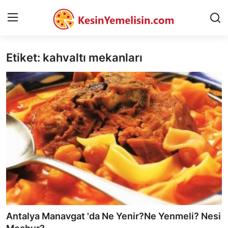
Etiket: kahvaltı mekanları
AnaSayfa
Gizlilik Sözleşmesi
Rüya Tabirleri
Diyet & Sağlıklı Beslenme
İletişim
Şehirler
Helal Gıda & Dini Hükümler
Antalya Manavgat 'da Ne Yenir?Ne Yenmeli? Nesi
Gıda Güvenliği & Bilimi