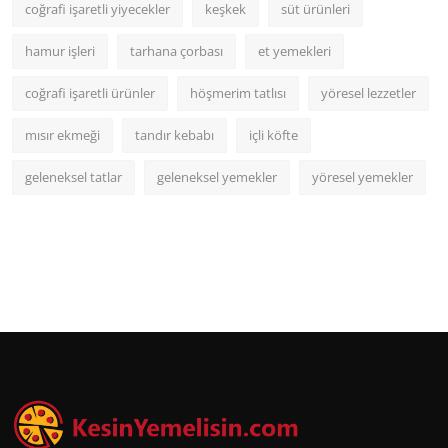
coğrafi işaretli yiyecekler
keşkek
süt ürünleri
hamur işleri
tarhana çorbası
et yemekleri
coğrafi işaretli ürünler
höşmerim tatlısı
yöresel lezzetler
mısır ekmeği
tandır kebabı
içli köfte
geleneksel tatlar
geleneksel yemekler
yöresel yemekler