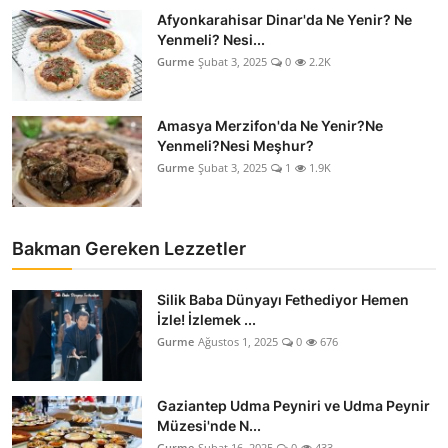
Afyonkarahisar Dinar'da Ne Yenir? Ne
Yenmeli? Nesi...
Gurme
Şubat 3, 2025
0
2.2K
Amasya Merzifon'da Ne Yenir?Ne
Yenmeli?Nesi Meşhur?
Gurme
Şubat 3, 2025
1
1.9K
Bakman Gereken Lezzetler
Silik Baba Dünyayı Fethediyor Hemen
İzle! İzlemek ...
Gurme
Ağustos 1, 2025
0
676
Gaziantep Udma Peyniri ve Udma Peynir
Müzesi'nde N...
Gurme
Şubat 16, 2025
0
433