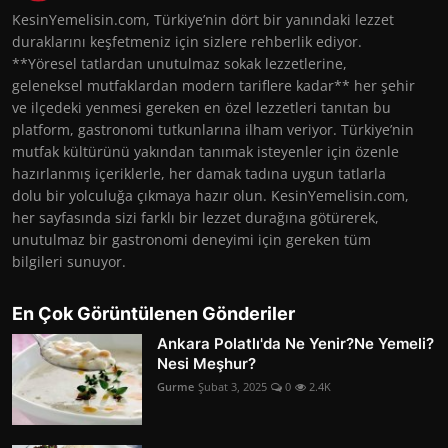
KesinYemelisin.com, Türkiye’nin dört bir yanındaki lezzet
duraklarını keşfetmeniz için sizlere rehberlik ediyor.
**Yöresel tatlardan unutulmaz sokak lezzetlerine,
geleneksel mutfaklardan modern tariflere kadar** her şehir
ve ilçedeki yenmesi gereken en özel lezzetleri tanıtan bu
platform, gastronomi tutkunlarına ilham veriyor. Türkiye’nin
mutfak kültürünü yakından tanımak isteyenler için özenle
hazırlanmış içeriklerle, her damak tadına uygun tatlarla
dolu bir yolculuğa çıkmaya hazır olun. KesinYemelisin.com,
her sayfasında sizi farklı bir lezzet durağına götürerek,
unutulmaz bir gastronomi deneyimi için gereken tüm
bilgileri sunuyor.
En Çok Görüntülenen Gönderiler
Ankara Polatlı'da Ne Yenir?Ne Yemeli?
Nesi Meşhur?
Gurme
Şubat 3, 2025
0
2.4K