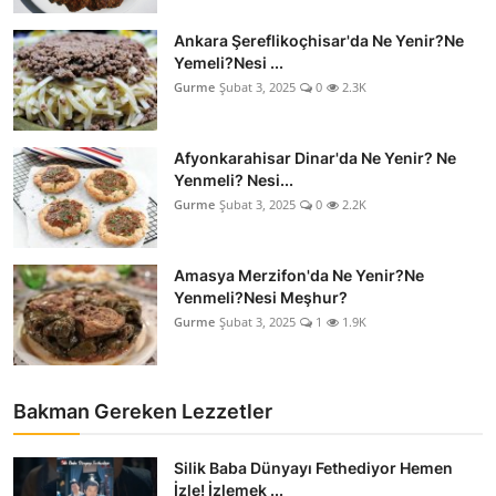
Anne & Bebek Beslenmesi
Ankara Şereflikoçhisar'da Ne Yenir?Ne
Yemeli?Nesi ...
Mutfak Sırları & Teknikler
Gurme
Şubat 3, 2025
0
2.3K
Gıda Sözlüğü & Nedir?
Afyonkarahisar Dinar'da Ne Yenir? Ne
Yemek Tarifleri & Menüler
Yenmeli? Nesi...
Gurme
Şubat 3, 2025
0
2.2K
Amasya Merzifon'da Ne Yenir?Ne
Yenmeli?Nesi Meşhur?
Gurme
Şubat 3, 2025
1
1.9K
Bakman Gereken Lezzetler
Silik Baba Dünyayı Fethediyor Hemen
İzle! İzlemek ...