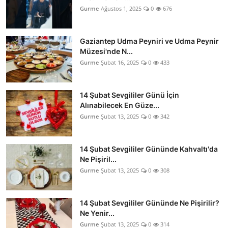
Gurme
Ağustos 1, 2025
0
676
Gaziantep Udma Peyniri ve Udma Peynir
Müzesi'nde N...
Gurme
Şubat 16, 2025
0
433
14 Şubat Sevgililer Günü İçin
Alınabilecek En Güze...
Gurme
Şubat 13, 2025
0
342
14 Şubat Sevgililer Gününde Kahvaltı'da
Ne Pişiril...
Gurme
Şubat 13, 2025
0
308
14 Şubat Sevgililer Gününde Ne Pişirilir?
Ne Yenir...
Gurme
Şubat 13, 2025
0
314