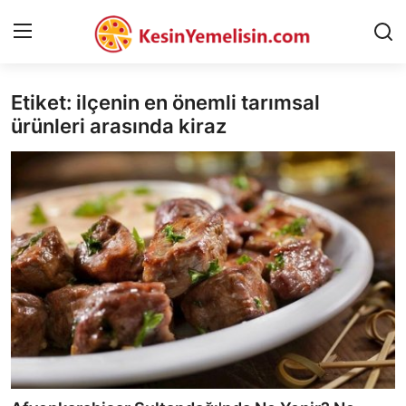
Etiket: ilçenin en önemli tarımsal
AnaSayfa
ürünleri arasında kiraz
Gizlilik Sözleşmesi
Rüya Tabirleri
Diyet & Sağlıklı Beslenme
İletişim
Şehirler
Helal Gıda & Dini Hükümler
Gıda Güvenliği & Bilimi