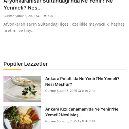
Afyonkarahisar Sultandağı'nda Ne Yenir? Ne
Yenmeli? Nes...
Kalori & Diyet Rehberi
Gurme
Şubat 3, 2025
0
470
Mutfak Püf Noktaları & İpuçları
Afyonkarahisar’ın Sultandağı ilçesi, özellikle meyvecilik, haşhaş
üretimi ve hay...
Mekan & Lezzet Rotaları
Temel Gıda ve Ürün Rehberleri
İçecek Kültürü & Barista
Popüler Lezzetler
Yöresel Tarifler & Ev Yemekleri
Ankara Polatlı'da Ne Yenir?Ne Yemeli?
Nesi Meşhur?
Gıda Güvenliği & Sağlık
Gurme
Şubat 3, 2025
0
2.4K
İçecek Kültürü & Rehberleri
Ankara Kızılcahamam'da Ne Yenir?Ne
Popüler Kültür & Mutfak Tarihi
Yemeli?Nesi Meş...
Gurme
Şubat 3, 2025
0
2.4K
Mutfak Temizliği & Pratik Bilgiler