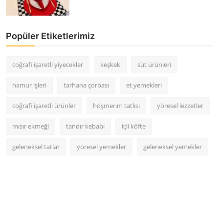
Popüler Etiketlerimiz
coğrafi işaretli yiyecekler
keşkek
süt ürünleri
hamur işleri
tarhana çorbası
et yemekleri
coğrafi işaretli ürünler
höşmerim tatlısı
yöresel lezzetler
mısır ekmeği
tandır kebabı
içli köfte
geleneksel tatlar
yöresel yemekler
geleneksel yemekler