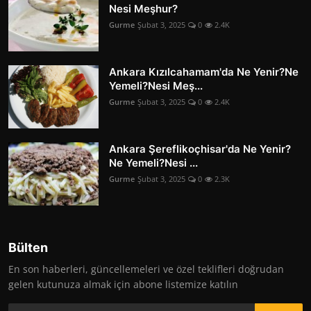
Nesi Meşhur?
Gurme
Şubat 3, 2025
0
2.4K
Ankara Kızılcahamam'da Ne Yenir?Ne
Yemeli?Nesi Meş...
Gurme
Şubat 3, 2025
0
2.4K
Ankara Şereflikoçhisar'da Ne Yenir?
Ne Yemeli?Nesi ...
Gurme
Şubat 3, 2025
0
2.3K
Bülten
En son haberleri, güncellemeleri ve özel teklifleri doğrudan
gelen kutunuza almak için abone listemize katılın