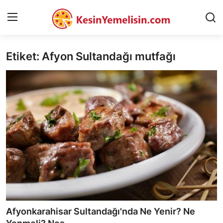
Etiket: Afyon Sultandağı mutfağı
AnaSayfa
Gizlilik Sözleşmesi
Rüya Tabirleri
Diyet & Sağlıklı Beslenme
İletişim
Şehirler
Helal Gıda & Dini Hükümler
Afyonkarahisar Sultandağı'nda Ne Yenir? Ne
Gıda Güvenliği & Bilimi