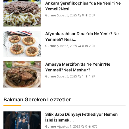
Ankara Şereflikoçhisar'da Ne Yenir?Ne
Anne & Bebek Beslenmesi
Yemeli?Nesi ...
Gurme
Şubat 3, 2025
0
2.3K
Mutfak Sırları & Teknikler
Gıda Sözlüğü & Nedir?
Afyonkarahisar Dinar'da Ne Yenir? Ne
Yenmeli? Nesi...
Yemek Tarifleri & Menüler
Gurme
Şubat 3, 2025
0
2.2K
Amasya Merzifon'da Ne Yenir?Ne
Yenmeli?Nesi Meşhur?
Gurme
Şubat 3, 2025
1
1.9K
Bakman Gereken Lezzetler
Silik Baba Dünyayı Fethediyor Hemen
İzle! İzlemek ...
Gurme
Ağustos 1, 2025
0
676