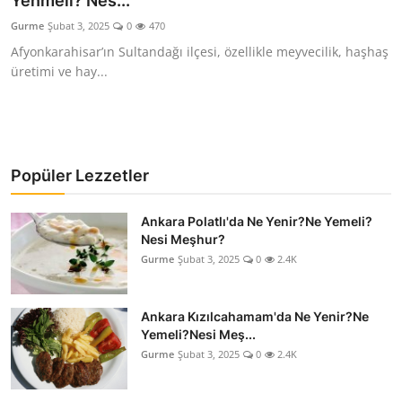
Yenmeli? Nes...
Kalori & Diyet Rehberi
Gurme
Şubat 3, 2025
0
470
Afyonkarahisar’ın Sultandağı ilçesi, özellikle meyvecilik, haşhaş
Mutfak Püf Noktaları & İpuçları
üretimi ve hay...
Mekan & Lezzet Rotaları
Temel Gıda ve Ürün Rehberleri
Popüler Lezzetler
İçecek Kültürü & Barista
Ankara Polatlı'da Ne Yenir?Ne Yemeli?
Yöresel Tarifler & Ev Yemekleri
Nesi Meşhur?
Gurme
Şubat 3, 2025
0
2.4K
Gıda Güvenliği & Sağlık
İçecek Kültürü & Rehberleri
Ankara Kızılcahamam'da Ne Yenir?Ne
Yemeli?Nesi Meş...
Popüler Kültür & Mutfak Tarihi
Gurme
Şubat 3, 2025
0
2.4K
Mutfak Temizliği & Pratik Bilgiler