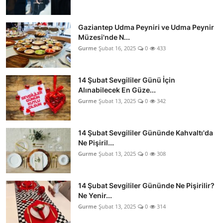
Gaziantep Udma Peyniri ve Udma Peynir
Müzesi'nde N...
Gurme
Şubat 16, 2025
0
433
14 Şubat Sevgililer Günü İçin
Alınabilecek En Güze...
Gurme
Şubat 13, 2025
0
342
14 Şubat Sevgililer Gününde Kahvaltı'da
Ne Pişiril...
Gurme
Şubat 13, 2025
0
308
14 Şubat Sevgililer Gününde Ne Pişirilir?
Ne Yenir...
Gurme
Şubat 13, 2025
0
314