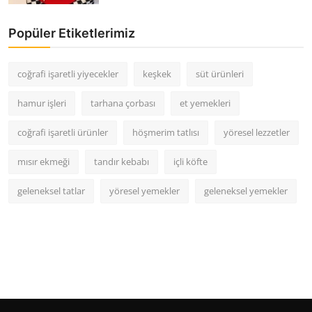
Popüler Etiketlerimiz
coğrafi işaretli yiyecekler
keşkek
süt ürünleri
hamur işleri
tarhana çorbası
et yemekleri
coğrafi işaretli ürünler
höşmerim tatlısı
yöresel lezzetler
mısır ekmeği
tandır kebabı
içli köfte
geleneksel tatlar
yöresel yemekler
geleneksel yemekler