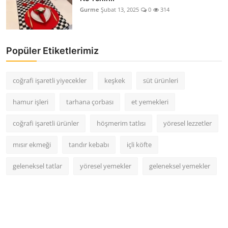
Gurme
Şubat 13, 2025
0
314
Popüler Etiketlerimiz
coğrafi işaretli yiyecekler
keşkek
süt ürünleri
hamur işleri
tarhana çorbası
et yemekleri
coğrafi işaretli ürünler
höşmerim tatlısı
yöresel lezzetler
mısır ekmeği
tandır kebabı
içli köfte
geleneksel tatlar
yöresel yemekler
geleneksel yemekler