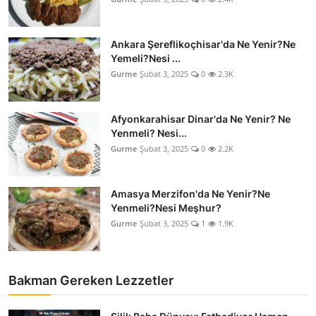
Anne & Bebek Beslenmesi
Ankara Şereflikoçhisar'da Ne Yenir?Ne
Mutfak Sırları & Teknikler
Yemeli?Nesi ...
Gurme
Şubat 3, 2025
0
2.3K
Gıda Sözlüğü & Nedir?
Yemek Tarifleri & Menüler
Afyonkarahisar Dinar'da Ne Yenir? Ne
Yenmeli? Nesi...
Gurme
Şubat 3, 2025
0
2.2K
Amasya Merzifon'da Ne Yenir?Ne
Yenmeli?Nesi Meşhur?
Gurme
Şubat 3, 2025
1
1.9K
Bakman Gereken Lezzetler