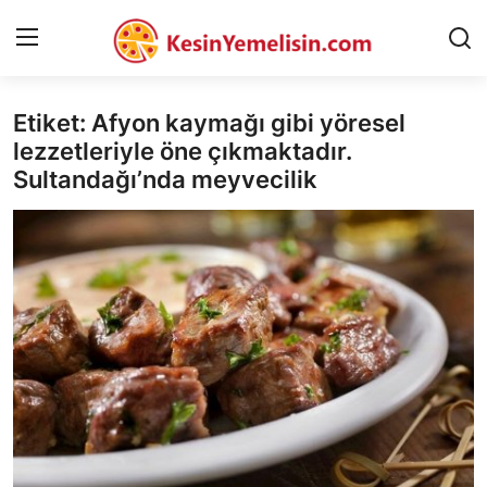
Etiket: Afyon kaymağı gibi yöresel
AnaSayfa
lezzetleriyle öne çıkmaktadır.
Sultandağı’nda meyvecilik
Gizlilik Sözleşmesi
Rüya Tabirleri
Diyet & Sağlıklı Beslenme
İletişim
Şehirler
Helal Gıda & Dini Hükümler
Gıda Güvenliği & Bilimi