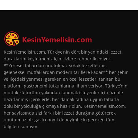
KesinYemelisin.com, Türkiye’nin dört bir yanındaki lezzet
duraklarını keşfetmeniz için sizlere rehberlik ediyor.
**Yöresel tatlardan unutulmaz sokak lezzetlerine,
geleneksel mutfaklardan modern tariflere kadar** her şehir
ve ilçedeki yenmesi gereken en özel lezzetleri tanıtan bu
platform, gastronomi tutkunlarına ilham veriyor. Türkiye’nin
mutfak kültürünü yakından tanımak isteyenler için özenle
hazırlanmış içeriklerle, her damak tadına uygun tatlarla
dolu bir yolculuğa çıkmaya hazır olun. KesinYemelisin.com,
her sayfasında sizi farklı bir lezzet durağına götürerek,
unutulmaz bir gastronomi deneyimi için gereken tüm
bilgileri sunuyor.