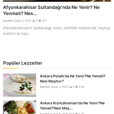
Afyonkarahisar Sultandağı'nda Ne Yenir? Ne
Kalori & Diyet Rehberi
Yenmeli? Nes...
Mutfak Püf Noktaları & İpuçları
Gurme
Şubat 3, 2025
0
471
Afyonkarahisar’ın Sultandağı ilçesi, özellikle meyvecilik, haşhaş
Mekan & Lezzet Rotaları
üretimi ve hay...
Temel Gıda ve Ürün Rehberleri
İçecek Kültürü & Barista
Popüler Lezzetler
Yöresel Tarifler & Ev Yemekleri
Gıda Güvenliği & Sağlık
Ankara Polatlı'da Ne Yenir?Ne Yemeli?
Nesi Meşhur?
İçecek Kültürü & Rehberleri
Gurme
Şubat 3, 2025
0
2.4K
Popüler Kültür & Mutfak Tarihi
Ankara Kızılcahamam'da Ne Yenir?Ne
Yemeli?Nesi Meş...
Mutfak Temizliği & Pratik Bilgiler
Gurme
Şubat 3, 2025
0
2.4K