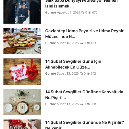
Silik Baba Dünyayı Fethediyor Hemen
İzle! İzlemek ...
Gurme
Ağustos 1, 2025
0
676
Gaziantep Udma Peyniri ve Udma Peynir
Müzesi'nde N...
Gurme
Şubat 16, 2025
0
433
14 Şubat Sevgililer Günü İçin
Alınabilecek En Güze...
Gurme
Şubat 13, 2025
0
342
14 Şubat Sevgililer Gününde Kahvaltı'da
Ne Pişiril...
Gurme
Şubat 13, 2025
0
308
14 Şubat Sevgililer Gününde Ne Pişirilir?
Ne Yenir...