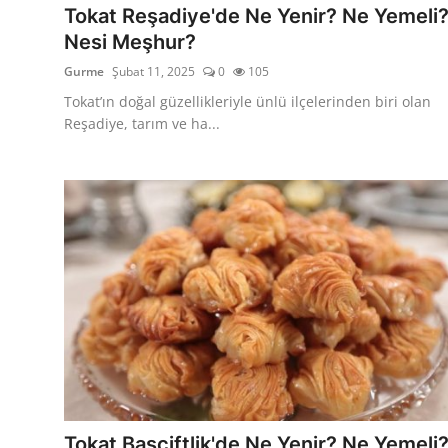
Tokat Reşadiye'de Ne Yenir? Ne Yemeli
Nesi Meşhur?
Gurme
Şubat 11, 2025
0
105
Tokat’ın doğal güzellikleriyle ünlü ilçelerinden biri olan
Reşadiye, tarım ve ha...
Tokat Başçiftlik'de Ne Yenir? Ne Yemeli