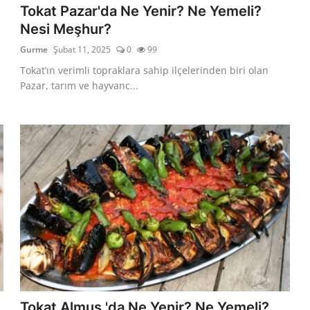
?
Tokat Pazar'da Ne Yenir? Ne Yemeli?
Nesi Meşhur?
Gurme
Şubat 11, 2025
0
99
Tokat’ın verimli topraklara sahip ilçelerinden biri olan
Pazar, tarım ve hayvanc...
?
Tokat Almus 'da Ne Yenir? Ne Yemeli?