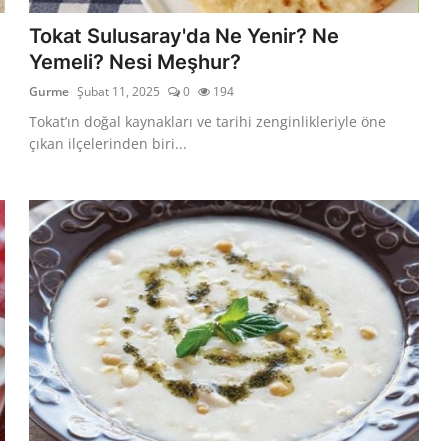
Tokat Sulusaray'da Ne Yenir? Ne
Yemeli? Nesi Meşhur?
Gurme
Şubat 11, 2025
0
194
Tokat’ın doğal kaynakları ve tarihi zenginlikleriyle öne
çıkan ilçelerinden biri...