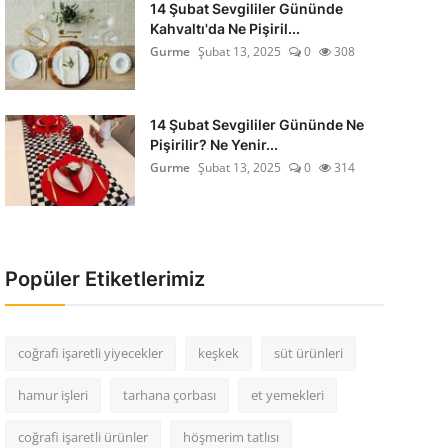
14 Şubat Sevgililer Gününde
Kahvaltı'da Ne Pişiril...
Gurme
Şubat 13, 2025
0
308
14 Şubat Sevgililer Gününde Ne
Pişirilir? Ne Yenir...
Gurme
Şubat 13, 2025
0
314
Popüler Etiketlerimiz
coğrafi işaretli yiyecekler
keşkek
süt ürünleri
hamur işleri
tarhana çorbası
et yemekleri
coğrafi işaretli ürünler
höşmerim tatlısı