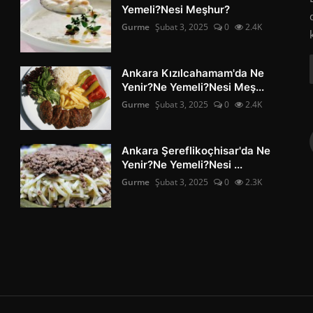
Yemeli?Nesi Meşhur?
Gurme
Şubat 3, 2025
0
2.4K
Ankara Kızılcahamam'da Ne
Yenir?Ne Yemeli?Nesi Meş...
Gurme
Şubat 3, 2025
0
2.4K
Ankara Şereflikoçhisar'da Ne
Yenir?Ne Yemeli?Nesi ...
Gurme
Şubat 3, 2025
0
2.3K