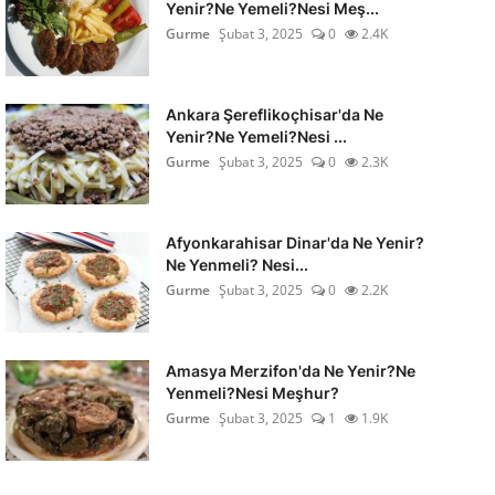
Yenir?Ne Yemeli?Nesi Meş...
Gurme
Şubat 3, 2025
0
2.4K
Ankara Şereflikoçhisar'da Ne
Yenir?Ne Yemeli?Nesi ...
Gurme
Şubat 3, 2025
0
2.3K
Afyonkarahisar Dinar'da Ne Yenir?
Ne Yenmeli? Nesi...
Gurme
Şubat 3, 2025
0
2.2K
Amasya Merzifon'da Ne Yenir?Ne
Yenmeli?Nesi Meşhur?
Gurme
Şubat 3, 2025
1
1.9K