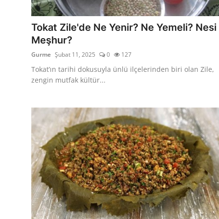
Kalori & Diyet Rehberi
Tokat Zile'de Ne Yenir? Ne Yemeli? Nesi
Mutfak Püf Noktaları & İpuçları
Meşhur?
Gurme
Şubat 11, 2025
0
127
Mekan & Lezzet Rotaları
Tokat’ın tarihi dokusuyla ünlü ilçelerinden biri olan Zile,
Temel Gıda ve Ürün Rehberleri
zengin mutfak kültür...
İçecek Kültürü & Barista
Yöresel Tarifler & Ev Yemekleri
Gıda Güvenliği & Sağlık
İçecek Kültürü & Rehberleri
Popüler Kültür & Mutfak Tarihi
Mutfak Temizliği & Pratik Bilgiler