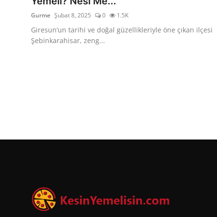
Yemeli? Nesi Me...
Gurme
Şubat 8, 2025
0
1.5K
Giresun’un tarihi ve doğal güzellikleriyle öne çıkan ilçesi
Şebinkarahisar, zeng...