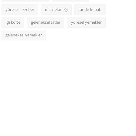
yöresel lezzetler
mısır ekmeği
tandır kebabı
içli köfte
geleneksel tatlar
yöresel yemekler
geleneksel yemekler