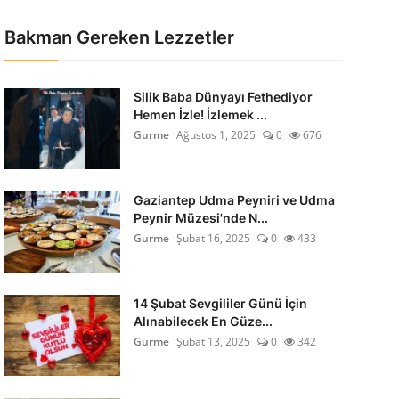
Bakman Gereken Lezzetler
Silik Baba Dünyayı Fethediyor
Hemen İzle! İzlemek ...
Gurme
Ağustos 1, 2025
0
676
Gaziantep Udma Peyniri ve Udma
Peynir Müzesi'nde N...
Gurme
Şubat 16, 2025
0
433
14 Şubat Sevgililer Günü İçin
Alınabilecek En Güze...
Gurme
Şubat 13, 2025
0
342