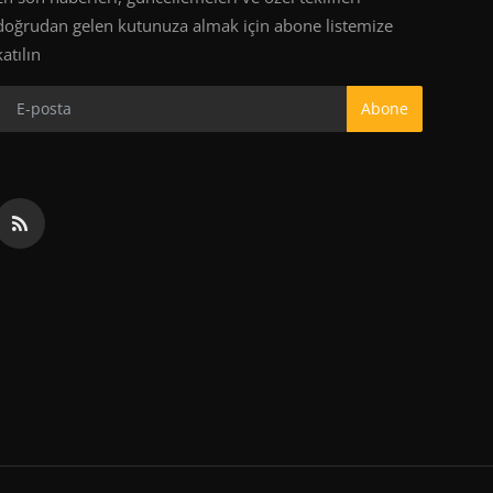
doğrudan gelen kutunuza almak için abone listemize
katılın
Abone