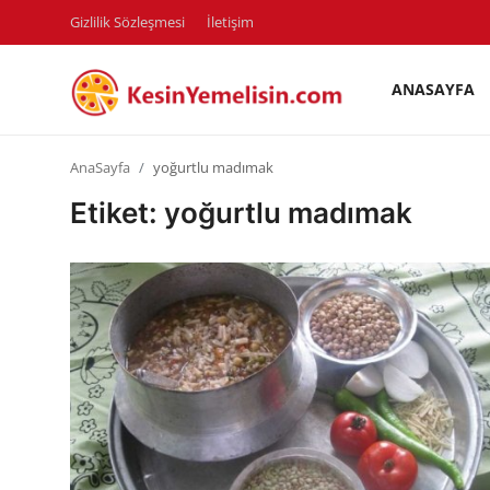
Gizlilik Sözleşmesi
İletişim
ANASAYFA
AnaSayfa
AnaSayfa
yoğurtlu madımak
Gizlilik Sözleşmesi
Etiket: yoğurtlu madımak
Rüya Tabirleri
Diyet & Sağlıklı Beslenme
İletişim
Şehirler
Helal Gıda & Dini Hükümler
Gıda Güvenliği & Bilimi