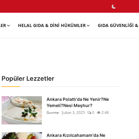
LER
HELAL GIDA & DINI HÜKÜMLER
GIDA GÜVENLIĞI & 
Popüler Lezzetler
Ankara Polatlı'da Ne Yenir?Ne
Yemeli?Nesi Meşhur?
Gurme
Şubat 3, 2025
0
2.4K
Ankara Kızılcahamam'da Ne