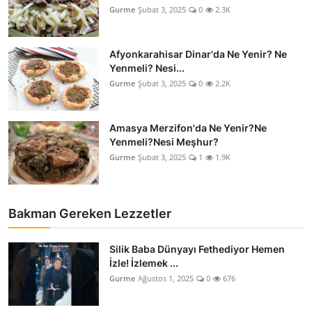
Gurme
Şubat 3, 2025
0
2.3K
Afyonkarahisar Dinar'da Ne Yenir? Ne
Yenmeli? Nesi...
Gurme
Şubat 3, 2025
0
2.2K
Amasya Merzifon'da Ne Yenir?Ne
Yenmeli?Nesi Meşhur?
Gurme
Şubat 3, 2025
1
1.9K
Bakman Gereken Lezzetler
Silik Baba Dünyayı Fethediyor Hemen
İzle! İzlemek ...
Gurme
Ağustos 1, 2025
0
676