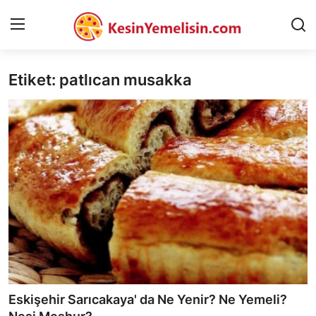
Etiket: patlıcan musakka
AnaSayfa
Gizlilik Sözleşmesi
Rüya Tabirleri
Diyet & Sağlıklı Beslenme
İletişim
Şehirler
Helal Gıda & Dini Hükümler
Eskişehir Sarıcakaya' da Ne Yenir? Ne Yemeli?
Gıda Güvenliği & Bilimi