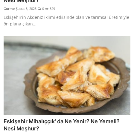
Nesi Meşhur?
Kalori & Diyet Rehberi
Gurme
Şubat 8, 2025
0
329
Eskişehir’in Akdeniz iklimi etkisinde olan ve tarımsal üretimiyle
Mutfak Püf Noktaları & İpuçları
ön plana çıkan...
Mekan & Lezzet Rotaları
Temel Gıda ve Ürün Rehberleri
İçecek Kültürü & Barista
Yöresel Tarifler & Ev Yemekleri
Gıda Güvenliği & Sağlık
İçecek Kültürü & Rehberleri
Popüler Kültür & Mutfak Tarihi
Eskişehir Mihalıççık' da Ne Yenir? Ne Yemeli?
Mutfak Temizliği & Pratik Bilgiler
Nesi Meşhur?