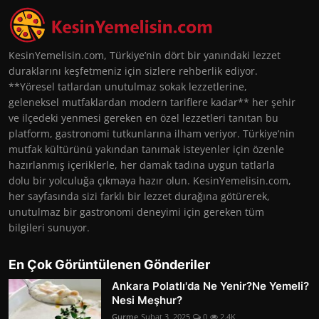
KesinYemelisin.com, Türkiye’nin dört bir yanındaki lezzet
duraklarını keşfetmeniz için sizlere rehberlik ediyor.
**Yöresel tatlardan unutulmaz sokak lezzetlerine,
geleneksel mutfaklardan modern tariflere kadar** her şehir
ve ilçedeki yenmesi gereken en özel lezzetleri tanıtan bu
platform, gastronomi tutkunlarına ilham veriyor. Türkiye’nin
mutfak kültürünü yakından tanımak isteyenler için özenle
hazırlanmış içeriklerle, her damak tadına uygun tatlarla
dolu bir yolculuğa çıkmaya hazır olun. KesinYemelisin.com,
her sayfasında sizi farklı bir lezzet durağına götürerek,
unutulmaz bir gastronomi deneyimi için gereken tüm
bilgileri sunuyor.
En Çok Görüntülenen Gönderiler
Ankara Polatlı'da Ne Yenir?Ne Yemeli?
Nesi Meşhur?
Gurme
Şubat 3, 2025
0
2.4K