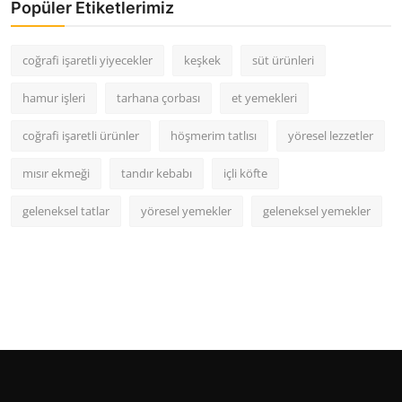
Popüler Etiketlerimiz
coğrafi işaretli yiyecekler
keşkek
süt ürünleri
hamur işleri
tarhana çorbası
et yemekleri
coğrafi işaretli ürünler
höşmerim tatlısı
yöresel lezzetler
mısır ekmeği
tandır kebabı
içli köfte
geleneksel tatlar
yöresel yemekler
geleneksel yemekler