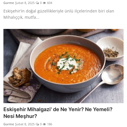
Gurme
Şubat 8, 2025
0
604
Anne & Bebek Beslenmesi
Eskişehir’in doğal güzellikleriyle ünlü ilçelerinden biri olan
Mihalıççık, mutfa...
Mutfak Sırları & Teknikler
Gıda Sözlüğü & Nedir?
Yemek Tarifleri & Menüler
Eskişehir Mihalgazi' de Ne Yenir? Ne Yemeli?
Nesi Meşhur?
Gurme
Şubat 8, 2025
0
186