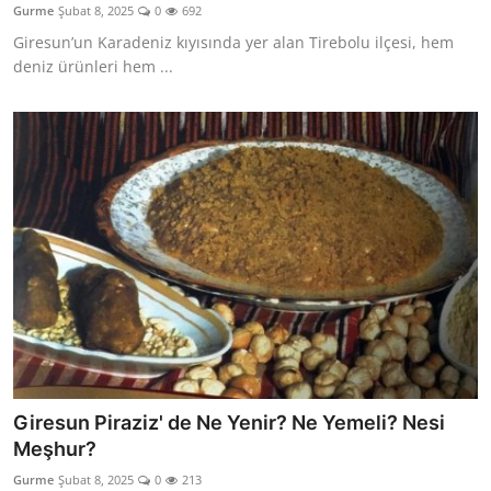
Gurme
Şubat 8, 2025
0
692
Anne & Bebek Beslenmesi
Giresun’un Karadeniz kıyısında yer alan Tirebolu ilçesi, hem
deniz ürünleri hem ...
Mutfak Sırları & Teknikler
Gıda Sözlüğü & Nedir?
Yemek Tarifleri & Menüler
Giresun Piraziz' de Ne Yenir? Ne Yemeli? Nesi
Meşhur?
Gurme
Şubat 8, 2025
0
213