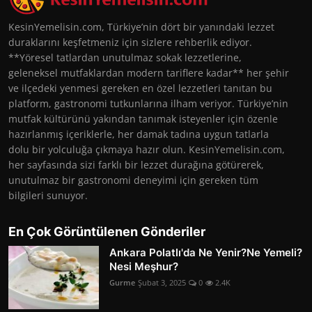
KesinYemelisin.com, Türkiye’nin dört bir yanındaki lezzet
duraklarını keşfetmeniz için sizlere rehberlik ediyor.
**Yöresel tatlardan unutulmaz sokak lezzetlerine,
geleneksel mutfaklardan modern tariflere kadar** her şehir
ve ilçedeki yenmesi gereken en özel lezzetleri tanıtan bu
platform, gastronomi tutkunlarına ilham veriyor. Türkiye’nin
mutfak kültürünü yakından tanımak isteyenler için özenle
hazırlanmış içeriklerle, her damak tadına uygun tatlarla
dolu bir yolculuğa çıkmaya hazır olun. KesinYemelisin.com,
her sayfasında sizi farklı bir lezzet durağına götürerek,
unutulmaz bir gastronomi deneyimi için gereken tüm
bilgileri sunuyor.
En Çok Görüntülenen Gönderiler
Ankara Polatlı'da Ne Yenir?Ne Yemeli?
Nesi Meşhur?
Gurme
Şubat 3, 2025
0
2.4K