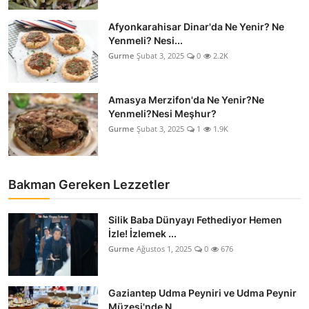
Afyonkarahisar Dinar'da Ne Yenir? Ne
Yenmeli? Nesi...
Gurme
Şubat 3, 2025
0
2.2K
Amasya Merzifon'da Ne Yenir?Ne
Yenmeli?Nesi Meşhur?
Gurme
Şubat 3, 2025
1
1.9K
Bakman Gereken Lezzetler
Silik Baba Dünyayı Fethediyor Hemen
İzle! İzlemek ...
Gurme
Ağustos 1, 2025
0
676
Gaziantep Udma Peyniri ve Udma Peynir
Müzesi'nde N...