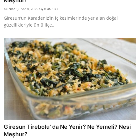
Meşhur?
Kalori & Diyet Rehberi
Gurme
Şubat 8, 2025
0
180
Giresun’un Karadeniz’in iç kesimlerinde yer alan doğal
Mutfak Püf Noktaları & İpuçları
güzellikleriyle ünlü ilçe...
Mekan & Lezzet Rotaları
Temel Gıda ve Ürün Rehberleri
İçecek Kültürü & Barista
Yöresel Tarifler & Ev Yemekleri
Gıda Güvenliği & Sağlık
İçecek Kültürü & Rehberleri
Popüler Kültür & Mutfak Tarihi
Giresun Tirebolu' da Ne Yenir? Ne Yemeli? Nesi
Mutfak Temizliği & Pratik Bilgiler
Meşhur?