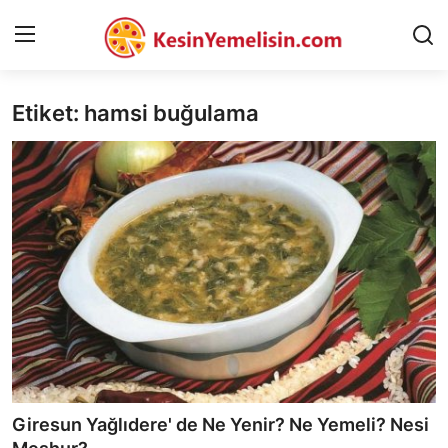
Etiket: hamsi buğulama
AnaSayfa
Gizlilik Sözleşmesi
Rüya Tabirleri
Diyet & Sağlıklı Beslenme
İletişim
Şehirler
Helal Gıda & Dini Hükümler
Giresun Yağlıdere' de Ne Yenir? Ne Yemeli? Nesi
Gıda Güvenliği & Bilimi