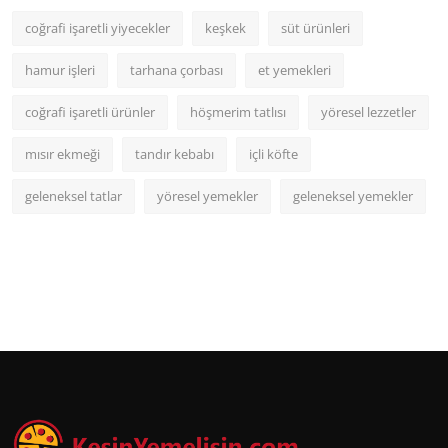
coğrafi işaretli yiyecekler
keşkek
süt ürünleri
hamur işleri
tarhana çorbası
et yemekleri
coğrafi işaretli ürünler
höşmerim tatlısı
yöresel lezzetler
mısır ekmeği
tandır kebabı
içli köfte
geleneksel tatlar
yöresel yemekler
geleneksel yemekler