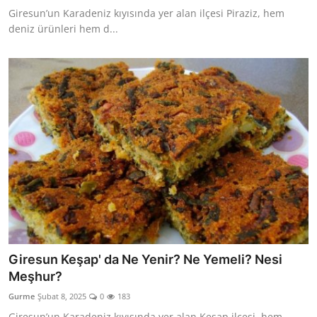
Giresun’un Karadeniz kıyısında yer alan ilçesi Piraziz, hem
deniz ürünleri hem d...
Giresun Keşap' da Ne Yenir? Ne Yemeli? Nesi
Meşhur?
Gurme
Şubat 8, 2025
0
183
Giresun’un Karadeniz kıyısında yer alan Keşap ilçesi, hem