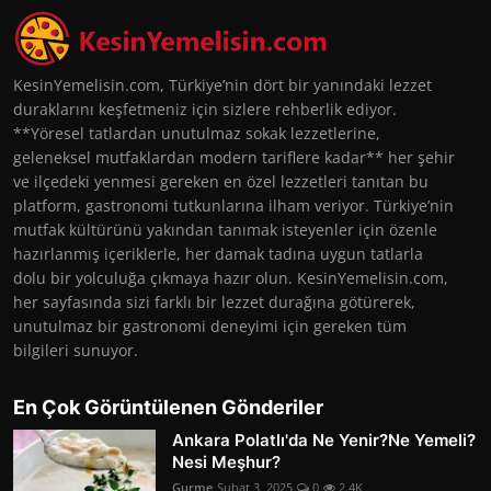
KesinYemelisin.com, Türkiye’nin dört bir yanındaki lezzet
duraklarını keşfetmeniz için sizlere rehberlik ediyor.
**Yöresel tatlardan unutulmaz sokak lezzetlerine,
geleneksel mutfaklardan modern tariflere kadar** her şehir
ve ilçedeki yenmesi gereken en özel lezzetleri tanıtan bu
platform, gastronomi tutkunlarına ilham veriyor. Türkiye’nin
mutfak kültürünü yakından tanımak isteyenler için özenle
hazırlanmış içeriklerle, her damak tadına uygun tatlarla
dolu bir yolculuğa çıkmaya hazır olun. KesinYemelisin.com,
her sayfasında sizi farklı bir lezzet durağına götürerek,
unutulmaz bir gastronomi deneyimi için gereken tüm
bilgileri sunuyor.
En Çok Görüntülenen Gönderiler
Ankara Polatlı'da Ne Yenir?Ne Yemeli?
Nesi Meşhur?
Gurme
Şubat 3, 2025
0
2.4K