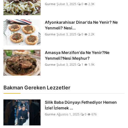
Gurme
Şubat 3, 2025
0
2.3K
Afyonkarahisar Dinar'da Ne Yenir? Ne
Yenmeli? Nesi...
Gurme
Şubat 3, 2025
0
2.2K
Amasya Merzifon'da Ne Yenir?Ne
Yenmeli?Nesi Meşhur?
Gurme
Şubat 3, 2025
1
1.9K
Bakman Gereken Lezzetler
Silik Baba Dünyayı Fethediyor Hemen
İzle! İzlemek ...
Gurme
Ağustos 1, 2025
0
676