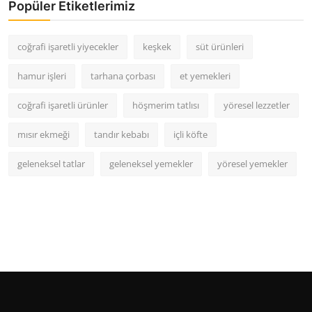
Popüler Etiketlerimiz
coğrafi işaretli yiyecekler
keşkek
süt ürünleri
hamur işleri
tarhana çorbası
et yemekleri
coğrafi işaretli ürünler
höşmerim tatlısı
yöresel lezzetler
mısır ekmeği
tandır kebabı
içli köfte
geleneksel tatlar
geleneksel yemekler
yöresel yemekler