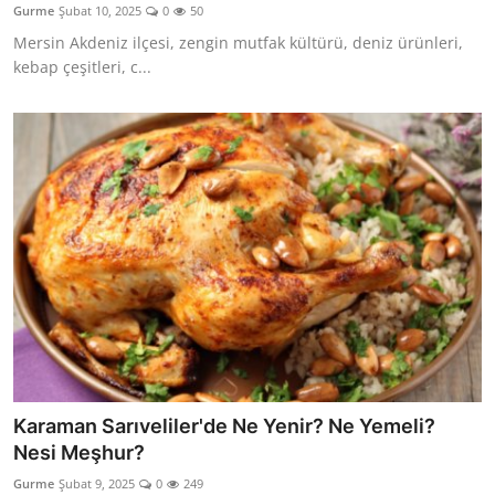
Gurme
Şubat 10, 2025
0
50
Anne & Bebek Beslenmesi
Mersin Akdeniz ilçesi, zengin mutfak kültürü, deniz ürünleri,
kebap çeşitleri, c...
Mutfak Sırları & Teknikler
Gıda Sözlüğü & Nedir?
Yemek Tarifleri & Menüler
Karaman Sarıveliler'de Ne Yenir? Ne Yemeli?
Nesi Meşhur?
Gurme
Şubat 9, 2025
0
249