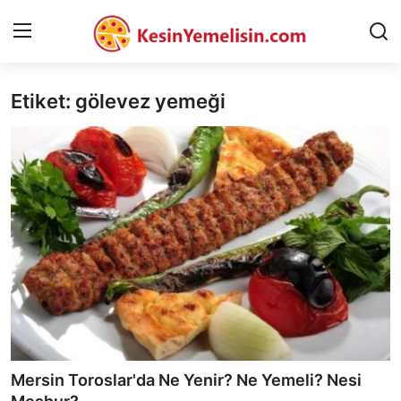
Etiket: gölevez yemeği
AnaSayfa
Gizlilik Sözleşmesi
Rüya Tabirleri
Diyet & Sağlıklı Beslenme
İletişim
Şehirler
Helal Gıda & Dini Hükümler
Mersin Toroslar'da Ne Yenir? Ne Yemeli? Nesi
Gıda Güvenliği & Bilimi