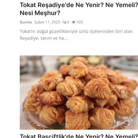
Tokat Reşadiye'de Ne Yenir? Ne Yemeli
Nesi Meşhur?
Gurme
Şubat 11, 2025
0
105
Tokat’ın doğal güzellikleriyle ünlü ilçelerinden biri olan
Reşadiye, tarım ve ha...
Tokat Başçiftlik'de Ne Yenir? Ne Yemeli