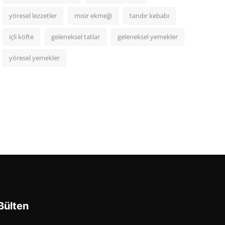
yöresel lezzetler
mısır ekmeği
tandır kebabı
içli köfte
geleneksel tatlar
geleneksel yemekler
yöresel yemekler
Bülten