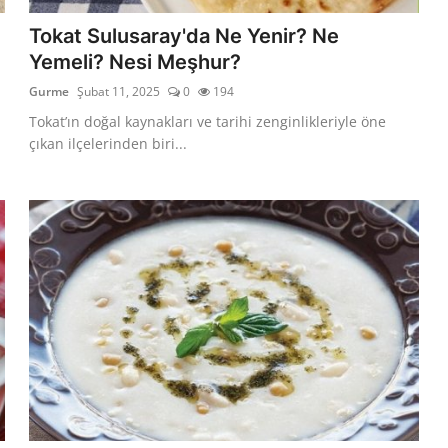
Tokat Sulusaray'da Ne Yenir? Ne
Yemeli? Nesi Meşhur?
Gurme
Şubat 11, 2025
0
194
Tokat’ın doğal kaynakları ve tarihi zenginlikleriyle öne
çıkan ilçelerinden biri...