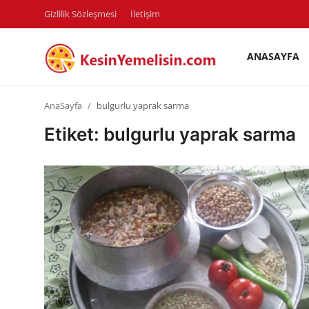
Gizlilik Sözleşmesi
İletişim
ANASAYFA
AnaSayfa
AnaSayfa
bulgurlu yaprak sarma
Gizlilik Sözleşmesi
Etiket: bulgurlu yaprak sarma
Rüya Tabirleri
Diyet & Sağlıklı Beslenme
İletişim
Şehirler
Helal Gıda & Dini Hükümler
Gıda Güvenliği & Bilimi