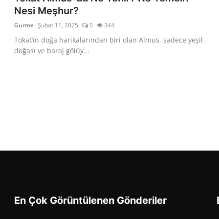
Nesi Meşhur?
Gurme
Şubat 11, 2025
0
344
Tokat’ın doğa harikalarından biri olan Almus, sadece yeşil
doğası ve baraj gölüy...
En Çok Görüntülenen Gönderiler