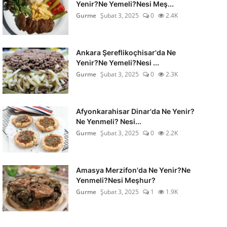
Yenir?Ne Yemeli?Nesi Meş...
Gurme
Şubat 3, 2025
0
2.4K
Ankara Şereflikoçhisar'da Ne
Yenir?Ne Yemeli?Nesi ...
Gurme
Şubat 3, 2025
0
2.3K
Afyonkarahisar Dinar'da Ne Yenir?
Ne Yenmeli? Nesi...
Gurme
Şubat 3, 2025
0
2.2K
Amasya Merzifon'da Ne Yenir?Ne
Yenmeli?Nesi Meşhur?
Gurme
Şubat 3, 2025
1
1.9K