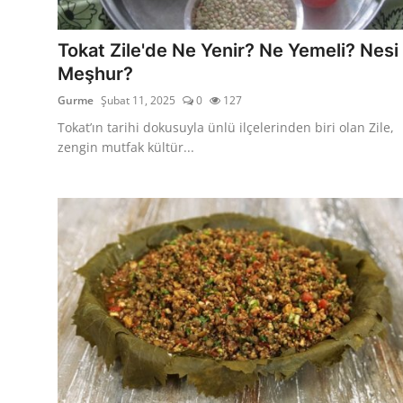
Kalori & Diyet Rehberi
Tokat Zile'de Ne Yenir? Ne Yemeli? Nesi
Mutfak Püf Noktaları & İpuçları
Meşhur?
Gurme
Şubat 11, 2025
0
127
Mekan & Lezzet Rotaları
Tokat’ın tarihi dokusuyla ünlü ilçelerinden biri olan Zile,
Temel Gıda ve Ürün Rehberleri
zengin mutfak kültür...
İçecek Kültürü & Barista
Yöresel Tarifler & Ev Yemekleri
Gıda Güvenliği & Sağlık
İçecek Kültürü & Rehberleri
Popüler Kültür & Mutfak Tarihi
Mutfak Temizliği & Pratik Bilgiler