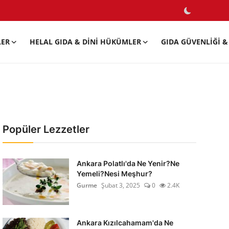
LER
HELAL GIDA & DINI HÜKÜMLER
GIDA GÜVENLIĞI & 
Popüler Lezzetler
Ankara Polatlı'da Ne Yenir?Ne
Yemeli?Nesi Meşhur?
Gurme
Şubat 3, 2025
0
2.4K
Ankara Kızılcahamam'da Ne