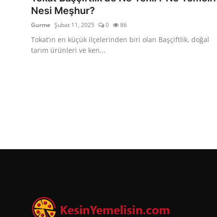
Nesi Meşhur?
Gurme
Şubat 11, 2025
0
86
Tokat’ın en küçük ilçelerinden biri olan Başçiftlik, doğal
tarım ürünleri ve ken...