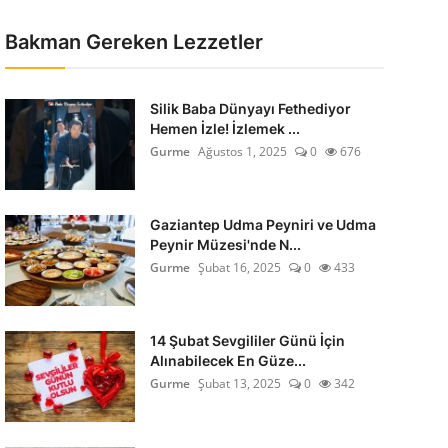
Bakman Gereken Lezzetler
Silik Baba Dünyayı Fethediyor
Hemen İzle! İzlemek ...
Gurme
Ağustos 1, 2025
0
676
Gaziantep Udma Peyniri ve Udma
Peynir Müzesi'nde N...
Gurme
Şubat 16, 2025
0
433
14 Şubat Sevgililer Günü İçin
Alınabilecek En Güze...
Gurme
Şubat 13, 2025
0
342