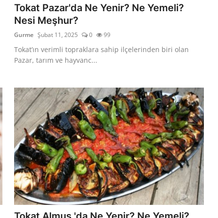
?
Tokat Pazar'da Ne Yenir? Ne Yemeli?
Nesi Meşhur?
Gurme
Şubat 11, 2025
0
99
Tokat’ın verimli topraklara sahip ilçelerinden biri olan
Pazar, tarım ve hayvanc...
?
Tokat Almus 'da Ne Yenir? Ne Yemeli?