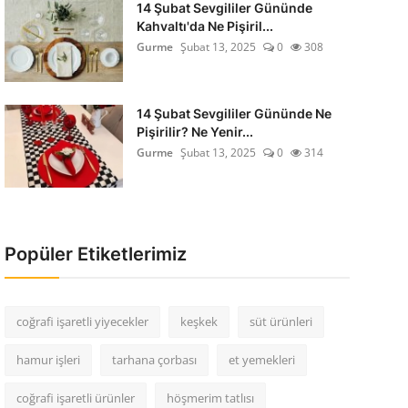
14 Şubat Sevgililer Gününde
Kahvaltı'da Ne Pişiril...
Gurme
Şubat 13, 2025
0
308
14 Şubat Sevgililer Gününde Ne
Pişirilir? Ne Yenir...
Gurme
Şubat 13, 2025
0
314
Popüler Etiketlerimiz
coğrafi işaretli yiyecekler
keşkek
süt ürünleri
hamur işleri
tarhana çorbası
et yemekleri
coğrafi işaretli ürünler
höşmerim tatlısı