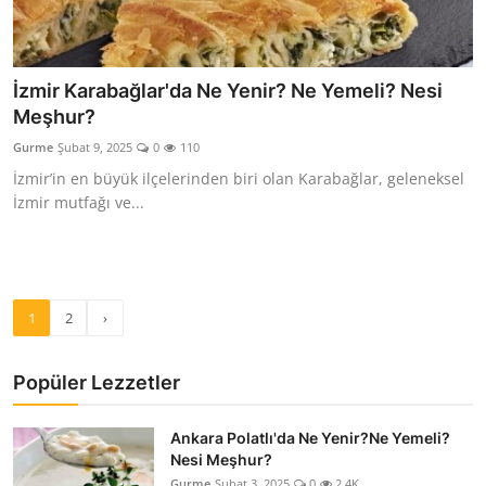
İzmir Karabağlar'da Ne Yenir? Ne Yemeli? Nesi
Meşhur?
Gurme
Şubat 9, 2025
0
110
İzmir’in en büyük ilçelerinden biri olan Karabağlar, geleneksel
İzmir mutfağı ve...
1
2
›
Popüler Lezzetler
Ankara Polatlı'da Ne Yenir?Ne Yemeli?
Nesi Meşhur?
Gurme
Şubat 3, 2025
0
2.4K