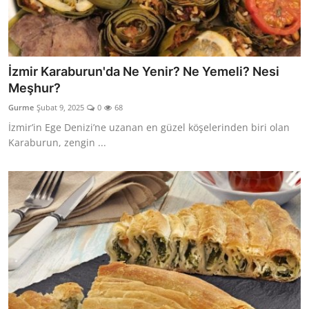
İzmir Karaburun'da Ne Yenir? Ne Yemeli? Nesi
Meşhur?
Gurme
Şubat 9, 2025
0
68
İzmir’in Ege Denizi’ne uzanan en güzel köşelerinden biri olan
Karaburun, zengin ...