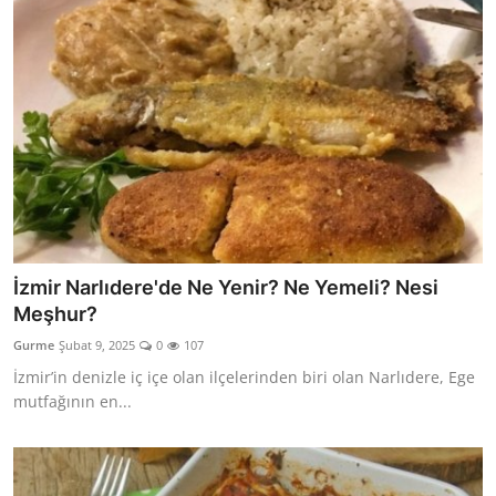
İzmir Narlıdere'de Ne Yenir? Ne Yemeli? Nesi
Meşhur?
Gurme
Şubat 9, 2025
0
107
İzmir’in denizle iç içe olan ilçelerinden biri olan Narlıdere, Ege
mutfağının en...