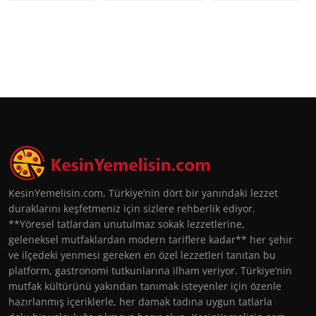
KesinYemelisin.com, Türkiye’nin dört bir yanındaki lezzet
duraklarını keşfetmeniz için sizlere rehberlik ediyor.
**Yöresel tatlardan unutulmaz sokak lezzetlerine,
geleneksel mutfaklardan modern tariflere kadar** her şehir
ve ilçedeki yenmesi gereken en özel lezzetleri tanıtan bu
platform, gastronomi tutkunlarına ilham veriyor. Türkiye’nin
mutfak kültürünü yakından tanımak isteyenler için özenle
hazırlanmış içeriklerle, her damak tadına uygun tatlarla