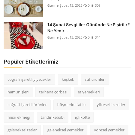
Gurme
Şubat 13, 2025
0
308
14 Şubat Sevgililer Gününde Ne Pişirilir?
Ne Yenir...
Gurme
Şubat 13, 2025
0
314
Popüler Etiketlerimiz
coğrafi işaretli yiyecekler
keşkek
süt ürünleri
hamur işleri
tarhana çorbası
et yemekleri
coğrafi işaretli ürünler
höşmerim tatlısı
yöresel lezzetler
mısır ekmeği
tandır kebabı
içli köfte
geleneksel tatlar
geleneksel yemekler
yöresel yemekler