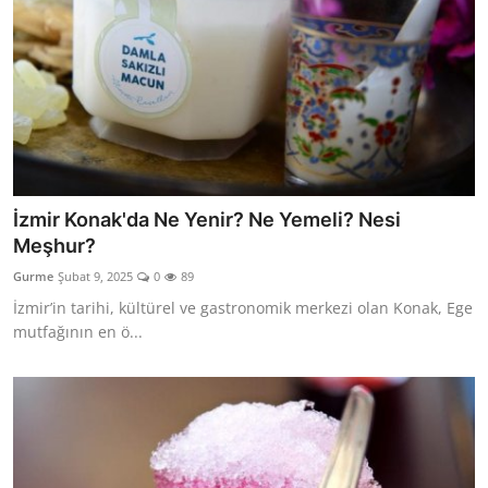
İzmir Konak'da Ne Yenir? Ne Yemeli? Nesi
Meşhur?
Gurme
Şubat 9, 2025
0
89
İzmir’in tarihi, kültürel ve gastronomik merkezi olan Konak, Ege
mutfağının en ö...