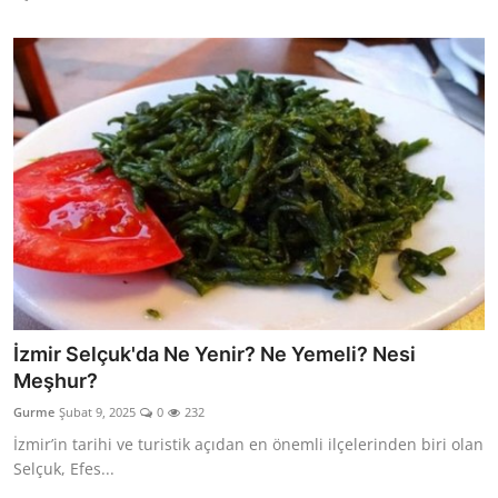
İzmir Selçuk'da Ne Yenir? Ne Yemeli? Nesi
Meşhur?
Gurme
Şubat 9, 2025
0
232
İzmir’in tarihi ve turistik açıdan en önemli ilçelerinden biri olan
Selçuk, Efes...