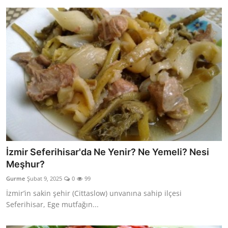
İzmir Seferihisar'da Ne Yenir? Ne Yemeli? Nesi
Meşhur?
Gurme
Şubat 9, 2025
0
99
İzmir’in sakin şehir (Cittaslow) unvanına sahip ilçesi
Seferihisar, Ege mutfağın...