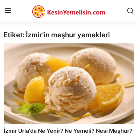
Etiket: İzmir’in meşhur yemekleri
AnaSayfa
Gizlilik Sözleşmesi
Rüya Tabirleri
Diyet & Sağlıklı Beslenme
İletişim
Şehirler
Helal Gıda & Dini Hükümler
İzmir Urla'da Ne Yenir? Ne Yemeli? Nesi Meşhur?
Gıda Güvenliği & Bilimi