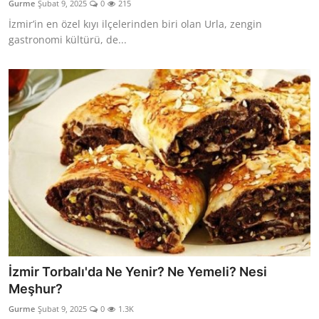
Gurme
Şubat 9, 2025
0
215
Kalori & Diyet Rehberi
İzmir’in en özel kıyı ilçelerinden biri olan Urla, zengin
gastronomi kültürü, de...
Mutfak Püf Noktaları & İpuçları
Mekan & Lezzet Rotaları
Temel Gıda ve Ürün Rehberleri
İçecek Kültürü & Barista
Yöresel Tarifler & Ev Yemekleri
Gıda Güvenliği & Sağlık
İçecek Kültürü & Rehberleri
İzmir Torbalı'da Ne Yenir? Ne Yemeli? Nesi
Popüler Kültür & Mutfak Tarihi
Meşhur?
Mutfak Temizliği & Pratik Bilgiler
Gurme
Şubat 9, 2025
0
1.3K