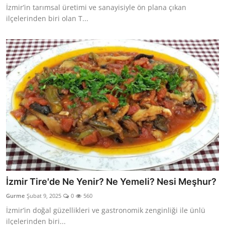
İzmir’in tarımsal üretimi ve sanayisiyle ön plana çıkan
Anne & Bebek Beslenmesi
ilçelerinden biri olan T...
Mutfak Sırları & Teknikler
Gıda Sözlüğü & Nedir?
Yemek Tarifleri & Menüler
İzmir Tire'de Ne Yenir? Ne Yemeli? Nesi Meşhur?
Gurme
Şubat 9, 2025
0
560
İzmir’in doğal güzellikleri ve gastronomik zenginliği ile ünlü
ilçelerinden biri...