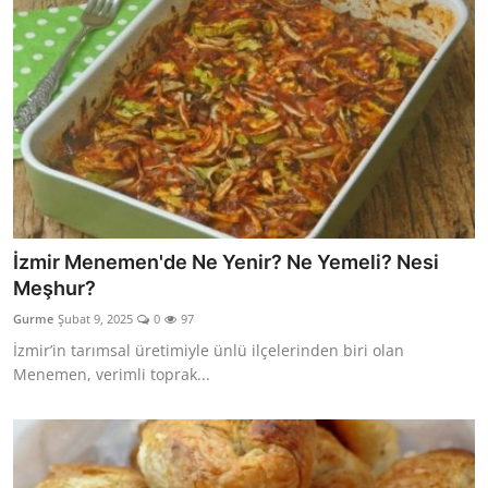
İzmir Menemen'de Ne Yenir? Ne Yemeli? Nesi
Meşhur?
Gurme
Şubat 9, 2025
0
97
İzmir’in tarımsal üretimiyle ünlü ilçelerinden biri olan
Menemen, verimli toprak...