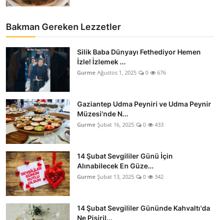
Bakman Gereken Lezzetler
Silik Baba Dünyayı Fethediyor Hemen
İzle! İzlemek ...
Gurme
Ağustos 1, 2025
0
676
Gaziantep Udma Peyniri ve Udma Peynir
Müzesi'nde N...
Gurme
Şubat 16, 2025
0
433
14 Şubat Sevgililer Günü İçin
Alınabilecek En Güze...
Gurme
Şubat 13, 2025
0
342
14 Şubat Sevgililer Gününde Kahvaltı'da
Ne Pişiril...