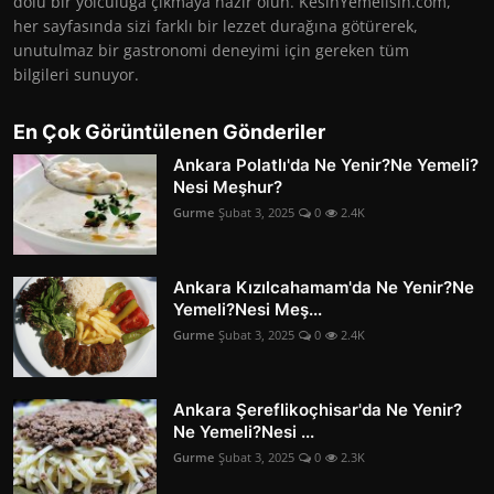
dolu bir yolculuğa çıkmaya hazır olun. KesinYemelisin.com,
her sayfasında sizi farklı bir lezzet durağına götürerek,
unutulmaz bir gastronomi deneyimi için gereken tüm
bilgileri sunuyor.
En Çok Görüntülenen Gönderiler
Ankara Polatlı'da Ne Yenir?Ne Yemeli?
Nesi Meşhur?
Gurme
Şubat 3, 2025
0
2.4K
Ankara Kızılcahamam'da Ne Yenir?Ne
Yemeli?Nesi Meş...
Gurme
Şubat 3, 2025
0
2.4K
Ankara Şereflikoçhisar'da Ne Yenir?
Ne Yemeli?Nesi ...
Gurme
Şubat 3, 2025
0
2.3K