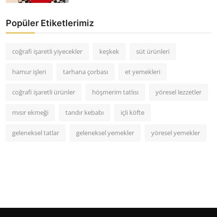
Popüler Etiketlerimiz
coğrafi işaretli yiyecekler
keşkek
süt ürünleri
hamur işleri
tarhana çorbası
et yemekleri
coğrafi işaretli ürünler
höşmerim tatlısı
yöresel lezzetler
mısır ekmeği
tandır kebabı
içli köfte
geleneksel tatlar
geleneksel yemekler
yöresel yemekler