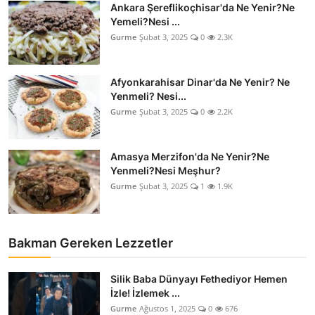
Ankara Şereflikoçhisar'da Ne Yenir?Ne
Anne & Bebek Beslenmesi
Yemeli?Nesi ...
Gurme
Şubat 3, 2025
0
2.3K
Mutfak Sırları & Teknikler
Gıda Sözlüğü & Nedir?
Afyonkarahisar Dinar'da Ne Yenir? Ne
Yenmeli? Nesi...
Yemek Tarifleri & Menüler
Gurme
Şubat 3, 2025
0
2.2K
Amasya Merzifon'da Ne Yenir?Ne
Yenmeli?Nesi Meşhur?
Gurme
Şubat 3, 2025
1
1.9K
Bakman Gereken Lezzetler
Silik Baba Dünyayı Fethediyor Hemen
İzle! İzlemek ...
Gurme
Ağustos 1, 2025
0
676