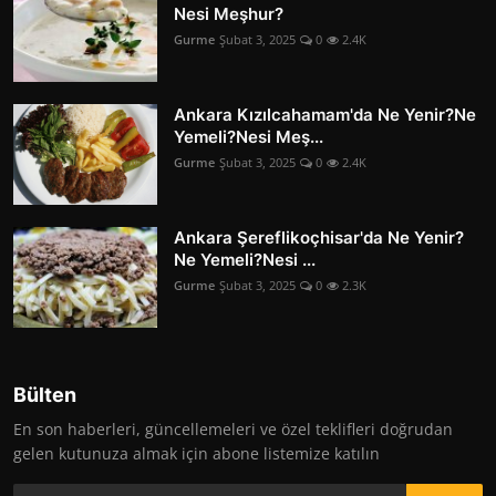
Nesi Meşhur?
Gurme
Şubat 3, 2025
0
2.4K
Ankara Kızılcahamam'da Ne Yenir?Ne
Yemeli?Nesi Meş...
Gurme
Şubat 3, 2025
0
2.4K
Ankara Şereflikoçhisar'da Ne Yenir?
Ne Yemeli?Nesi ...
Gurme
Şubat 3, 2025
0
2.3K
Bülten
En son haberleri, güncellemeleri ve özel teklifleri doğrudan
gelen kutunuza almak için abone listemize katılın