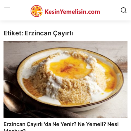
Etiket: Erzincan Çayırlı
AnaSayfa
Gizlilik Sözleşmesi
Rüya Tabirleri
Diyet & Sağlıklı Beslenme
İletişim
Şehirler
Helal Gıda & Dini Hükümler
Erzincan Çayırlı 'da Ne Yenir? Ne Yemeli? Nesi
Gıda Güvenliği & Bilimi