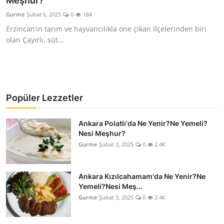
Meşhur?
Kalori & Diyet Rehberi
Gurme
Şubat 6, 2025
0
184
Erzincan’ın tarım ve hayvancılıkla öne çıkan ilçelerinden biri
Mutfak Püf Noktaları & İpuçları
olan Çayırlı, süt...
Mekan & Lezzet Rotaları
Temel Gıda ve Ürün Rehberleri
Popüler Lezzetler
İçecek Kültürü & Barista
Ankara Polatlı'da Ne Yenir?Ne Yemeli?
Yöresel Tarifler & Ev Yemekleri
Nesi Meşhur?
Gurme
Şubat 3, 2025
0
2.4K
Gıda Güvenliği & Sağlık
İçecek Kültürü & Rehberleri
Ankara Kızılcahamam'da Ne Yenir?Ne
Yemeli?Nesi Meş...
Popüler Kültür & Mutfak Tarihi
Gurme
Şubat 3, 2025
0
2.4K
Mutfak Temizliği & Pratik Bilgiler