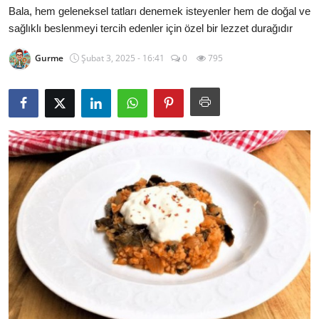
Bala, hem geleneksel tatları denemek isteyenler hem de doğal ve
Kalori & Diyet Rehberi
sağlıklı beslenmeyi tercih edenler için özel bir lezzet durağıdır
Mutfak Püf Noktaları & İpuçları
Gurme
Şubat 3, 2025 - 16:41
0
795
Mekan & Lezzet Rotaları
Temel Gıda ve Ürün Rehberleri
İçecek Kültürü & Barista
Yöresel Tarifler & Ev Yemekleri
Gıda Güvenliği & Sağlık
İçecek Kültürü & Rehberleri
Popüler Kültür & Mutfak Tarihi
Mutfak Temizliği & Pratik Bilgiler