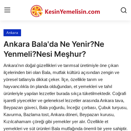
Ankara
AnaSayfa
Ankara Bala'da Ne Yenir?Ne
Gizlilik Sözleşmesi
Yenmeli?Nesi Meşhur?
Rüya Tabirleri
Ankara’nın doğal güzellikleri ve tarımsal üretimiyle öne çıkan
ilçelerinden biri olan Bala, mutfak kültürü açısından zengin ve
Diyet & Sağlıklı Beslenme
yöresel tatlarıyla dikkat çeker. İlçe, özellikle tarım ve
hayvancılıkla ön planda olduğundan, et yemekleri ve tahıl
İletişim
ürünleriyle yapılan lezzetler burada sıkça tüketilmektedir. Coğrafi
işaretli yiyecekler ve geleneksel lezzetler arasında Ankara tava,
Şehirler
Beypazarı güveci, Bala yoğurdu, İnceğiz çorbası, Çubuk turşusu,
Helal Gıda & Dini Hükümler
Kavurma, Bazlama tost, Ankara döneri, Beypazarı kurusu,
Kızılcahamam çöreği gibi yemekler yer alır. Özellikle et
Gıda Güvenliği & Bilimi
yemekleri ve süt ürünleri Bala mutfağında önemli bir yere sahiptir.