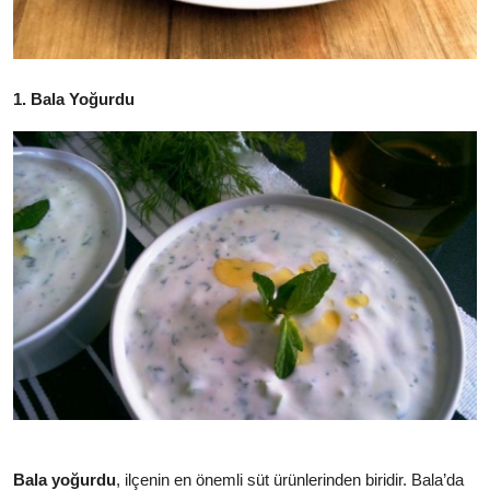
Anne & Bebek Beslenmesi
Mutfak Sırları & Teknikler
1. Bala Yoğurdu
Gıda Sözlüğü & Nedir?
Yemek Tarifleri & Menüler
Bala yoğurdu
, ilçenin en önemli süt ürünlerinden biridir. Bala’da