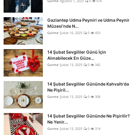
Gurme
Ağustos 1, 2025
0
676
Gaziantep Udma Peyniri ve Udma Peynir
Müzesi'nde N...
Gurme
Şubat 16, 2025
0
433
14 Şubat Sevgililer Günü İçin
Alınabilecek En Güze...
Gurme
Şubat 13, 2025
0
342
14 Şubat Sevgililer Gününde Kahvaltı'da
Ne Pişiril...
Gurme
Şubat 13, 2025
0
308
14 Şubat Sevgililer Gününde Ne Pişirilir?
Ne Yenir...
Gurme
Şubat 13, 2025
0
314