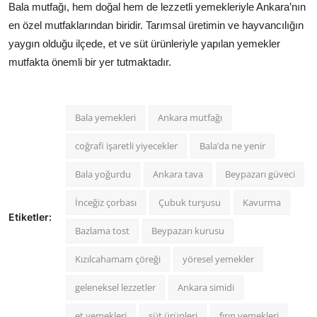
Bala mutfağı, hem doğal hem de lezzetli yemekleriyle Ankara’nın
en özel mutfaklarından biridir. Tarımsal üretimin ve hayvancılığın
yaygın olduğu ilçede, et ve süt ürünleriyle yapılan yemekler
mutfakta önemli bir yer tutmaktadır.
Bala yemekleri
Ankara mutfağı
coğrafi işaretli yiyecekler
Bala’da ne yenir
Bala yoğurdu
Ankara tava
Beypazarı güveci
İnceğiz çorbası
Çubuk turşusu
Kavurma
Etiketler:
Bazlama tost
Beypazarı kurusu
Kızılcahamam çöreği
yöresel yemekler
geleneksel lezzetler
Ankara simidi
et yemekleri
süt ürünleri
fırın yemekleri