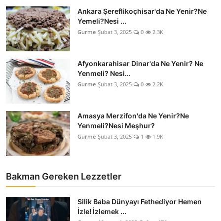
Ankara Şereflikoçhisar'da Ne Yenir?Ne
Yemeli?Nesi ...
Gurme
Şubat 3, 2025
0
2.3K
Afyonkarahisar Dinar'da Ne Yenir? Ne
Yenmeli? Nesi...
Gurme
Şubat 3, 2025
0
2.2K
Amasya Merzifon'da Ne Yenir?Ne
Yenmeli?Nesi Meşhur?
Gurme
Şubat 3, 2025
1
1.9K
Bakman Gereken Lezzetler
Silik Baba Dünyayı Fethediyor Hemen
İzle! İzlemek ...