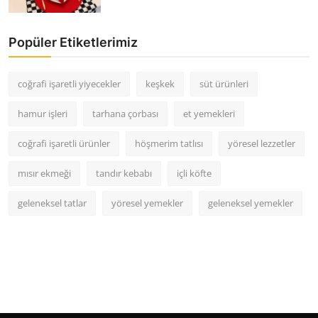
Popüler Etiketlerimiz
coğrafi işaretli yiyecekler
keşkek
süt ürünleri
hamur işleri
tarhana çorbası
et yemekleri
coğrafi işaretli ürünler
höşmerim tatlısı
yöresel lezzetler
mısır ekmeği
tandır kebabı
içli köfte
geleneksel tatlar
yöresel yemekler
geleneksel yemekler