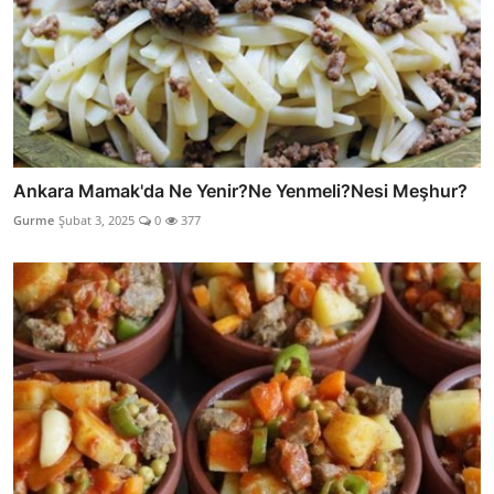
Ankara Mamak'da Ne Yenir?Ne Yenmeli?Nesi Meşhur?
Gurme
Şubat 3, 2025
0
377