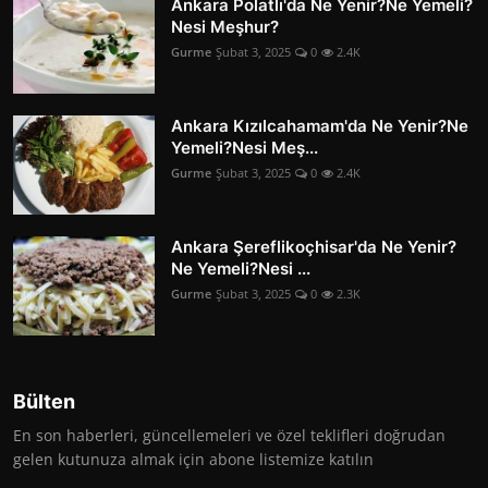
Ankara Polatlı'da Ne Yenir?Ne Yemeli?
Nesi Meşhur?
Gurme
Şubat 3, 2025
0
2.4K
Ankara Kızılcahamam'da Ne Yenir?Ne
Yemeli?Nesi Meş...
Gurme
Şubat 3, 2025
0
2.4K
Ankara Şereflikoçhisar'da Ne Yenir?
Ne Yemeli?Nesi ...
Gurme
Şubat 3, 2025
0
2.3K
Bülten
En son haberleri, güncellemeleri ve özel teklifleri doğrudan
gelen kutunuza almak için abone listemize katılın