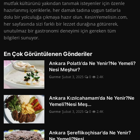
mutfak kültürünü yakından tanımak isteyenler için özenle
hazırlanmış içeriklerle, her damak tadına uygun tatlarla
dolu bir yolculuğa çıkmaya hazır olun. KesinYemelisin.com,
her sayfasında sizi farklı bir lezzet durağına götürerek,
unutulmaz bir gastronomi deneyimi için gereken tüm
bilgileri sunuyor.
En Çok Görüntülenen Gönderiler
Ankara Polatlı'da Ne Yenir?Ne Yemeli?
Nesi Meşhur?
Gurme
Şubat 3, 2025
0
2.4K
Ankara Kızılcahamam'da Ne Yenir?Ne
Yemeli?Nesi Meş...
Gurme
Şubat 3, 2025
0
2.4K
Ankara Şereflikoçhisar'da Ne Yenir?
Ne Yemeli?Nesi ...