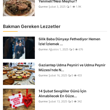
Yenmeli?Nesi Meşhur?
Gurme
Şubat 3, 2025
1
1.9K
Bakman Gereken Lezzetler
Silik Baba Dünyayı Fethediyor Hemen
İzle! İzlemek ...
Gurme
Ağustos 1, 2025
0
676
Gaziantep Udma Peyniri ve Udma Peynir
Müzesi'nde N...
Gurme
Şubat 16, 2025
0
433
14 Şubat Sevgililer Günü İçin
Alınabilecek En Güze...
Gurme
Şubat 13, 2025
0
342