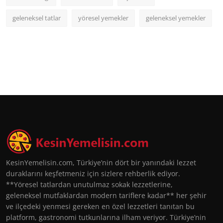
geleneksel tatlar
yöresel yemekler
geleneksel yemekler
KesinYemelisin.com, Türkiye’nin dört bir yanındaki lezzet
duraklarını keşfetmeniz için sizlere rehberlik ediyor.
**Yöresel tatlardan unutulmaz sokak lezzetlerine,
geleneksel mutfaklardan modern tariflere kadar** her şehir
ve ilçedeki yenmesi gereken en özel lezzetleri tanıtan bu
platform, gastronomi tutkunlarına ilham veriyor. Türkiye’nin