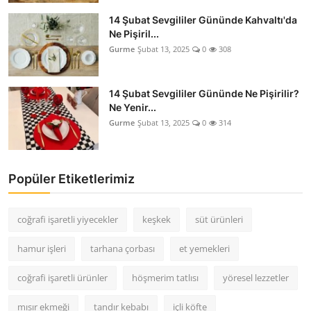
14 Şubat Sevgililer Gününde Kahvaltı'da
Ne Pişiril...
Gurme
Şubat 13, 2025
0
308
14 Şubat Sevgililer Gününde Ne Pişirilir?
Ne Yenir...
Gurme
Şubat 13, 2025
0
314
Popüler Etiketlerimiz
coğrafi işaretli yiyecekler
keşkek
süt ürünleri
hamur işleri
tarhana çorbası
et yemekleri
coğrafi işaretli ürünler
höşmerim tatlısı
yöresel lezzetler
mısır ekmeği
tandır kebabı
içli köfte