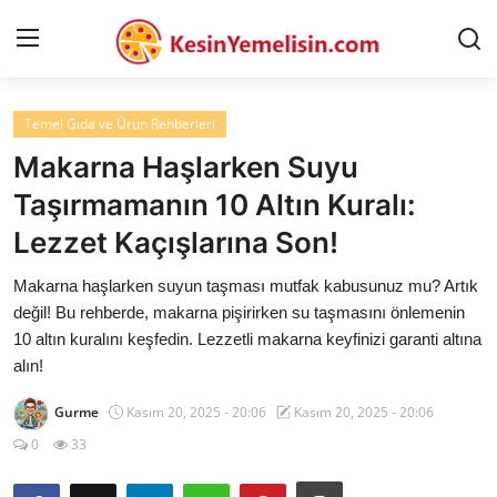
Temel Gıda ve Ürün Rehberleri
AnaSayfa
Makarna Haşlarken Suyu
Gizlilik Sözleşmesi
Taşırmamanın 10 Altın Kuralı:
Lezzet Kaçışlarına Son!
Rüya Tabirleri
Makarna haşlarken suyun taşması mutfak kabusunuz mu? Artık
Diyet & Sağlıklı Beslenme
değil! Bu rehberde, makarna pişirirken su taşmasını önlemenin
İletişim
10 altın kuralını keşfedin. Lezzetli makarna keyfinizi garanti altına
alın!
Şehirler
Gurme
Kasım 20, 2025 - 20:06
Kasım 20, 2025 - 20:06
Helal Gıda & Dini Hükümler
0
33
Gıda Güvenliği & Bilimi