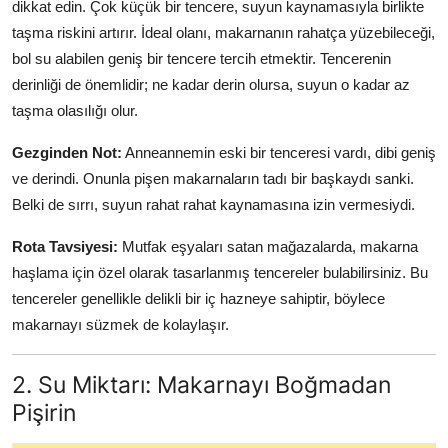
dikkat edin. Çok küçük bir tencere, suyun kaynamasıyla birlikte
Anne & Bebek Beslenmesi
taşma riskini artırır. İdeal olanı, makarnanın rahatça yüzebileceği,
bol su alabilen geniş bir tencere tercih etmektir. Tencerenin
Mutfak Sırları & Teknikler
derinliği de önemlidir; ne kadar derin olursa, suyun o kadar az
Gıda Sözlüğü & Nedir?
taşma olasılığı olur.
Gezginden Not:
Anneannemin eski bir tenceresi vardı, dibi geniş
Yemek Tarifleri & Menüler
ve derindi. Onunla pişen makarnaların tadı bir başkaydı sanki.
Belki de sırrı, suyun rahat rahat kaynamasına izin vermesiydi.
Rota Tavsiyesi:
Mutfak eşyaları satan mağazalarda, makarna
haşlama için özel olarak tasarlanmış tencereler bulabilirsiniz. Bu
tencereler genellikle delikli bir iç hazneye sahiptir, böylece
makarnayı süzmek de kolaylaşır.
2. Su Miktarı: Makarnayı Boğmadan
Pişirin