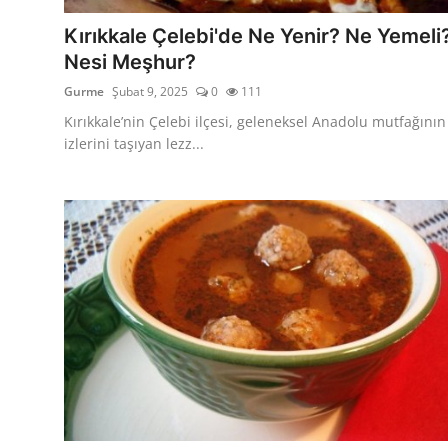
Anne & Bebek Beslenmesi
Kırıkkale Çelebi'de Ne Yenir? Ne Yemeli
Nesi Meşhur?
Mutfak Sırları & Teknikler
Gurme
Şubat 9, 2025
0
111
Gıda Sözlüğü & Nedir?
Kırıkkale’nin Çelebi ilçesi, geleneksel Anadolu mutfağının
izlerini taşıyan lezz...
Yemek Tarifleri & Menüler