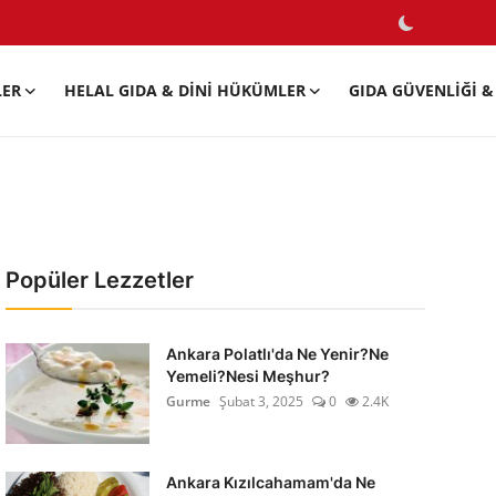
LER
HELAL GIDA & DINI HÜKÜMLER
GIDA GÜVENLIĞI & 
Popüler Lezzetler
Ankara Polatlı'da Ne Yenir?Ne
Yemeli?Nesi Meşhur?
Gurme
Şubat 3, 2025
0
2.4K
Ankara Kızılcahamam'da Ne