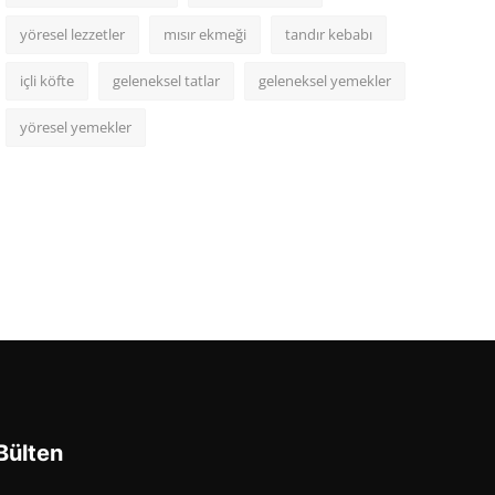
yöresel lezzetler
mısır ekmeği
tandır kebabı
içli köfte
geleneksel tatlar
geleneksel yemekler
yöresel yemekler
Bülten