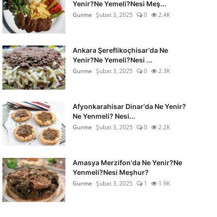
Yenir?Ne Yemeli?Nesi Meş...
Gurme
Şubat 3, 2025
0
2.4K
Ankara Şereflikoçhisar'da Ne
Yenir?Ne Yemeli?Nesi ...
Gurme
Şubat 3, 2025
0
2.3K
Afyonkarahisar Dinar'da Ne Yenir?
Ne Yenmeli? Nesi...
Gurme
Şubat 3, 2025
0
2.2K
Amasya Merzifon'da Ne Yenir?Ne
Yenmeli?Nesi Meşhur?
Gurme
Şubat 3, 2025
1
1.9K