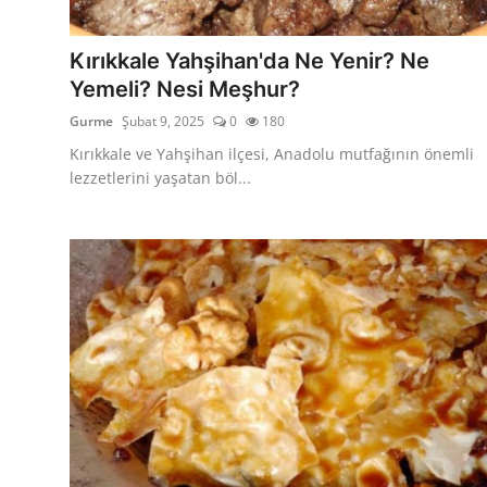
Kalori & Diyet Rehberi
Kırıkkale Yahşihan'da Ne Yenir? Ne
Mutfak Püf Noktaları & İpuçları
Yemeli? Nesi Meşhur?
Gurme
Şubat 9, 2025
0
180
Mekan & Lezzet Rotaları
Kırıkkale ve Yahşihan ilçesi, Anadolu mutfağının önemli
Temel Gıda ve Ürün Rehberleri
lezzetlerini yaşatan böl...
İçecek Kültürü & Barista
Yöresel Tarifler & Ev Yemekleri
Gıda Güvenliği & Sağlık
İçecek Kültürü & Rehberleri
Popüler Kültür & Mutfak Tarihi
Mutfak Temizliği & Pratik Bilgiler