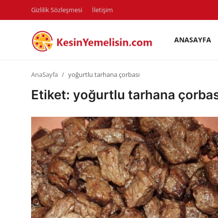
Gizlilik Sözleşmesi
İletişim
ANASAYFA
AnaSayfa
AnaSayfa
yoğurtlu tarhana çorbası
Gizlilik Sözleşmesi
Etiket: yoğurtlu tarhana çorbas
Rüya Tabirleri
Diyet & Sağlıklı Beslenme
İletişim
Şehirler
Helal Gıda & Dini Hükümler
Gıda Güvenliği & Bilimi