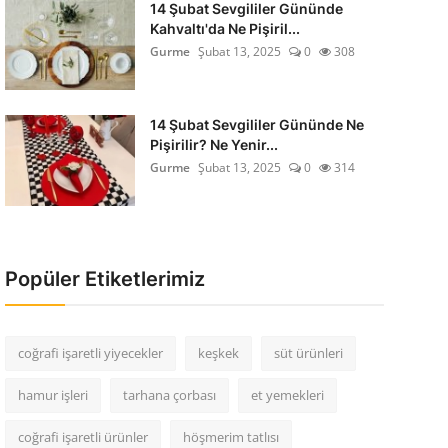
14 Şubat Sevgililer Gününde
Kahvaltı'da Ne Pişiril...
Gurme
Şubat 13, 2025
0
308
14 Şubat Sevgililer Gününde Ne
Pişirilir? Ne Yenir...
Gurme
Şubat 13, 2025
0
314
Popüler Etiketlerimiz
coğrafi işaretli yiyecekler
keşkek
süt ürünleri
hamur işleri
tarhana çorbası
et yemekleri
coğrafi işaretli ürünler
höşmerim tatlısı