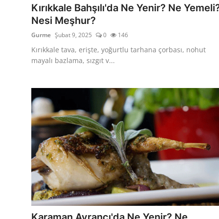
Kırıkkale Bahşılı'da Ne Yenir? Ne Yemeli
Nesi Meşhur?
Gurme
Şubat 9, 2025
0
146
Kırıkkale tava, erişte, yoğurtlu tarhana çorbası, nohut
mayalı bazlama, sızgıt v...
Karaman Ayrancı'da Ne Yenir? Ne