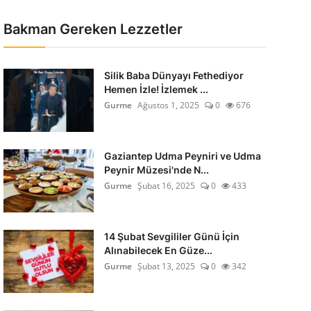
Bakman Gereken Lezzetler
Silik Baba Dünyayı Fethediyor
Hemen İzle! İzlemek ...
Gurme
Ağustos 1, 2025
0
676
Gaziantep Udma Peyniri ve Udma
Peynir Müzesi'nde N...
Gurme
Şubat 16, 2025
0
433
14 Şubat Sevgililer Günü İçin
Alınabilecek En Güze...
Gurme
Şubat 13, 2025
0
342