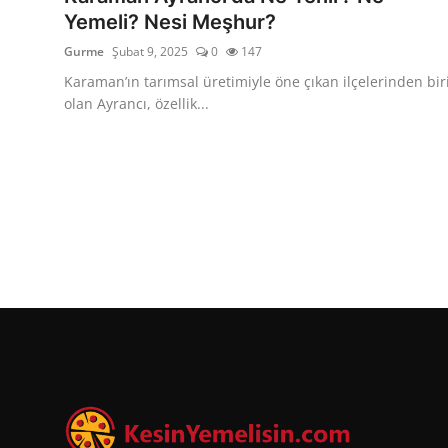
Yemeli? Nesi Meşhur?
Gurme
Şubat 9, 2025
0
147
Karaman’ın tarımsal üretimiyle öne çıkan ilçelerinden bir
olan Ayrancı, özellik...