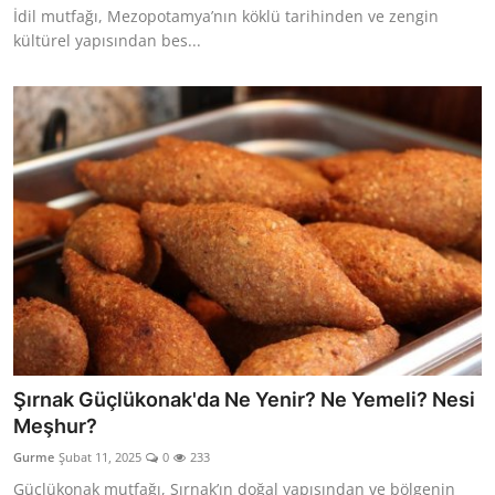
İdil mutfağı, Mezopotamya’nın köklü tarihinden ve zengin
Anne & Bebek Beslenmesi
kültürel yapısından bes...
Mutfak Sırları & Teknikler
Gıda Sözlüğü & Nedir?
Yemek Tarifleri & Menüler
Şırnak Güçlükonak'da Ne Yenir? Ne Yemeli? Nesi
Meşhur?
Gurme
Şubat 11, 2025
0
233
Güçlükonak mutfağı, Şırnak’ın doğal yapısından ve bölgenin