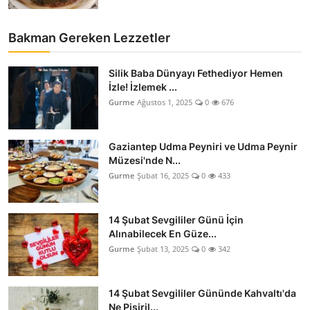
Bakman Gereken Lezzetler
Silik Baba Dünyayı Fethediyor Hemen
İzle! İzlemek ...
Gurme
Ağustos 1, 2025
0
676
Gaziantep Udma Peyniri ve Udma Peynir
Müzesi'nde N...
Gurme
Şubat 16, 2025
0
433
14 Şubat Sevgililer Günü İçin
Alınabilecek En Güze...
Gurme
Şubat 13, 2025
0
342
14 Şubat Sevgililer Gününde Kahvaltı'da
Ne Pişiril...