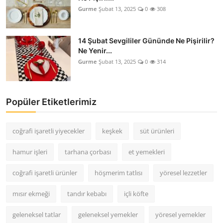
Gurme
Şubat 13, 2025
0
308
14 Şubat Sevgililer Gününde Ne Pişirilir?
Ne Yenir...
Gurme
Şubat 13, 2025
0
314
Popüler Etiketlerimiz
coğrafi işaretli yiyecekler
keşkek
süt ürünleri
hamur işleri
tarhana çorbası
et yemekleri
coğrafi işaretli ürünler
höşmerim tatlısı
yöresel lezzetler
mısır ekmeği
tandır kebabı
içli köfte
geleneksel tatlar
geleneksel yemekler
yöresel yemekler