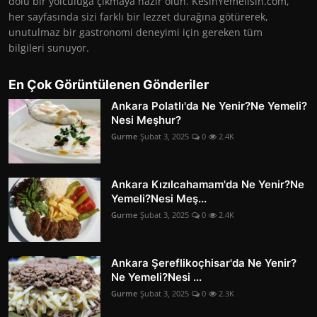
dolu bir yolculuğa çıkmaya hazır olun. KesinYemelisin.com,
her sayfasında sizi farklı bir lezzet durağına götürerek,
unutulmaz bir gastronomi deneyimi için gereken tüm
bilgileri sunuyor.
En Çok Görüntülenen Gönderiler
Ankara Polatlı'da Ne Yenir?Ne Yemeli?
Nesi Meşhur?
Gurme
Şubat 3, 2025
0
2.4K
Ankara Kızılcahamam'da Ne Yenir?Ne
Yemeli?Nesi Meş...
Gurme
Şubat 3, 2025
0
2.4K
Ankara Şereflikoçhisar'da Ne Yenir?
Ne Yemeli?Nesi ...
Gurme
Şubat 3, 2025
0
2.3K