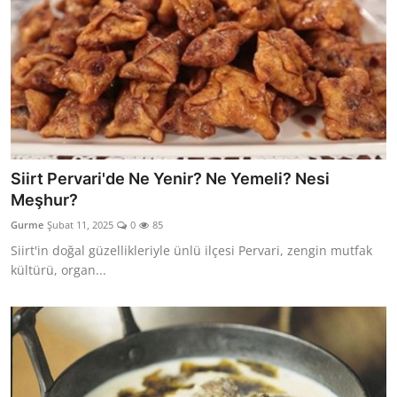
Siirt Pervari'de Ne Yenir? Ne Yemeli? Nesi
Meşhur?
Gurme
Şubat 11, 2025
0
85
Siirt'in doğal güzellikleriyle ünlü ilçesi Pervari, zengin mutfak
kültürü, organ...