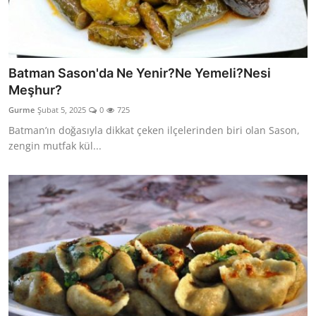
Batman Sason'da Ne Yenir?Ne Yemeli?Nesi
Meşhur?
Gurme
Şubat 5, 2025
0
725
Batman’ın doğasıyla dikkat çeken ilçelerinden biri olan Sason,
zengin mutfak kül...