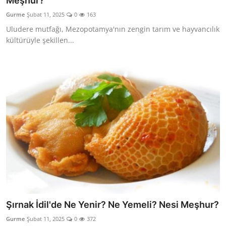
Meşhur?
Kalori & Diyet Rehberi
Gurme
Şubat 11, 2025
0
163
Uludere mutfağı, Mezopotamya'nın zengin tarım ve hayvancılık
Mutfak Püf Noktaları & İpuçları
kültürüyle şekillen...
Mekan & Lezzet Rotaları
Temel Gıda ve Ürün Rehberleri
İçecek Kültürü & Barista
Yöresel Tarifler & Ev Yemekleri
Gıda Güvenliği & Sağlık
İçecek Kültürü & Rehberleri
Popüler Kültür & Mutfak Tarihi
Şırnak İdil'de Ne Yenir? Ne Yemeli? Nesi Meşhur?
Mutfak Temizliği & Pratik Bilgiler
Gurme
Şubat 11, 2025
0
372