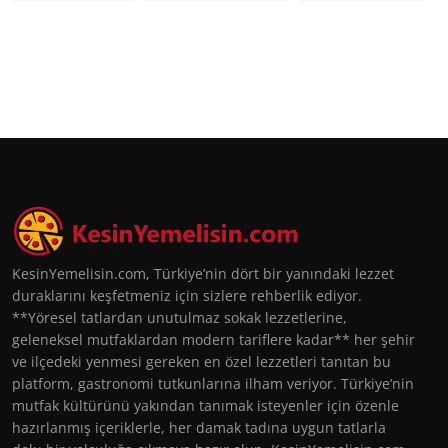
KesinYemelisin.com, Türkiye’nin dört bir yanındaki lezzet
duraklarını keşfetmeniz için sizlere rehberlik ediyor.
**Yöresel tatlardan unutulmaz sokak lezzetlerine,
geleneksel mutfaklardan modern tariflere kadar** her şehir
ve ilçedeki yenmesi gereken en özel lezzetleri tanıtan bu
platform, gastronomi tutkunlarına ilham veriyor. Türkiye’nin
mutfak kültürünü yakından tanımak isteyenler için özenle
hazırlanmış içeriklerle, her damak tadına uygun tatlarla