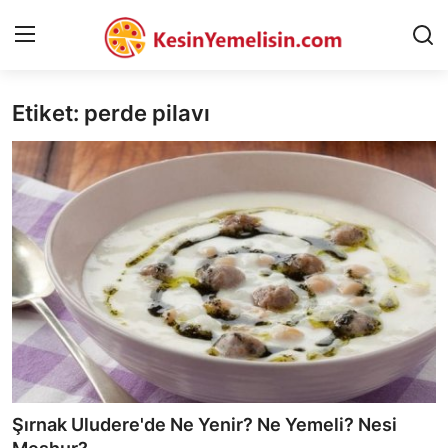
Etiket: perde pilavı
AnaSayfa
Gizlilik Sözleşmesi
Rüya Tabirleri
Diyet & Sağlıklı Beslenme
İletişim
Şehirler
Helal Gıda & Dini Hükümler
Şırnak Uludere'de Ne Yenir? Ne Yemeli? Nesi
Gıda Güvenliği & Bilimi