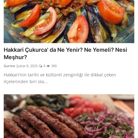
Hakkari Çukurca' da Ne Yenir? Ne Yemeli? Nesi
Meşhur?
Gurme
Şubat 8, 2025
0
390
Hakkari’nin tarihi ve kültürel zenginliği ile dikkat çeken
ilçelerinden biri ola...