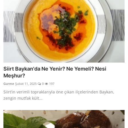
Siirt Baykan'da Ne Yenir? Ne Yemeli? Nesi
Meşhur?
Gurme
Şubat 11, 2025
0
197
Siirt’in verimli topraklarıyla öne çıkan ilçelerinden Baykan,
zengin mutfak kült...