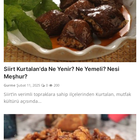
Siirt Kurtalan'da Ne Yenir? Ne Yemeli? Nesi
Meşhur?
Gurme
Şubat 11, 2025
0
200
Siirt’in verimli topraklara sahip ilçelerinden Kurtalan, mutfak
kültürü açısında...