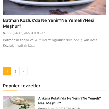
Batman Kozluk'da Ne Yenir?Ne Yemeli?Nesi
Meşhur?
Gurme
Şubat 5, 2025
0
617
Batman’ın tarihi ve kültürel zenginlikleriyle öne çıkan ilçesi
Kozluk, mutfak kü...
1
2
›
Popüler Lezzetler
Ankara Polatlı'da Ne Yenir?Ne Yemeli?
Nesi Meşhur?
Gurme
Şubat 3, 2025
0
2.4K