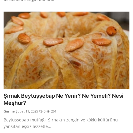
Şırnak Beytüşşebap Ne Yenir? Ne Yemeli? Nesi
Meşhur?
Gurme
Şubat 11, 2025
0
261
Beytüşşebap mutfağı, Şırnak’ın zengin ve köklü kültürünü
yansıtan eşsiz lezzetle...