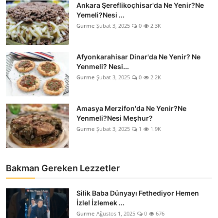
Ankara Şereflikoçhisar'da Ne Yenir?Ne
Anne & Bebek Beslenmesi
Yemeli?Nesi ...
Gurme
Şubat 3, 2025
0
2.3K
Mutfak Sırları & Teknikler
Gıda Sözlüğü & Nedir?
Afyonkarahisar Dinar'da Ne Yenir? Ne
Yenmeli? Nesi...
Yemek Tarifleri & Menüler
Gurme
Şubat 3, 2025
0
2.2K
Amasya Merzifon'da Ne Yenir?Ne
Yenmeli?Nesi Meşhur?
Gurme
Şubat 3, 2025
1
1.9K
Bakman Gereken Lezzetler
Silik Baba Dünyayı Fethediyor Hemen
İzle! İzlemek ...
Gurme
Ağustos 1, 2025
0
676