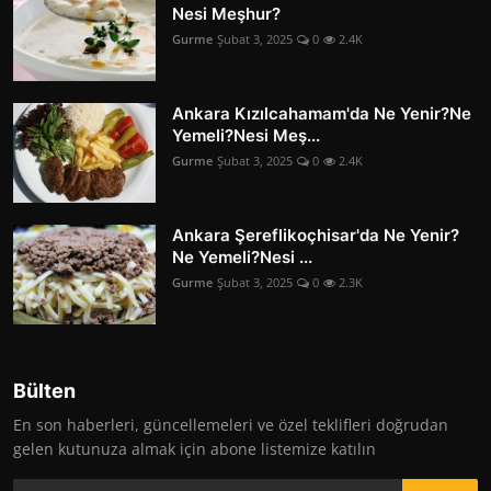
Nesi Meşhur?
Gurme
Şubat 3, 2025
0
2.4K
Ankara Kızılcahamam'da Ne Yenir?Ne
Yemeli?Nesi Meş...
Gurme
Şubat 3, 2025
0
2.4K
Ankara Şereflikoçhisar'da Ne Yenir?
Ne Yemeli?Nesi ...
Gurme
Şubat 3, 2025
0
2.3K
Bülten
En son haberleri, güncellemeleri ve özel teklifleri doğrudan
gelen kutunuza almak için abone listemize katılın