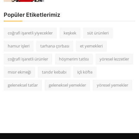
Popüler Etiketlerimiz
coğrafi işaretli yiyecekler
keşkek
süt ürünleri
hamur işleri
tarhana çorbası
et yemekleri
coğrafi işaretli ürünler
höşmerim tatlısı
yöresel lezzetler
mısır ekmeği
tandır kebabı
içli köfte
geleneksel tatlar
geleneksel yemekler
yöresel yemekler