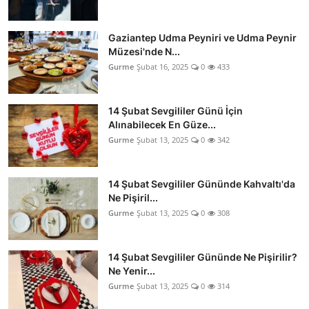
Gaziantep Udma Peyniri ve Udma Peynir
Müzesi'nde N...
Gurme
Şubat 16, 2025
0
433
14 Şubat Sevgililer Günü İçin
Alınabilecek En Güze...
Gurme
Şubat 13, 2025
0
342
14 Şubat Sevgililer Gününde Kahvaltı'da
Ne Pişiril...
Gurme
Şubat 13, 2025
0
308
14 Şubat Sevgililer Gününde Ne Pişirilir?
Ne Yenir...
Gurme
Şubat 13, 2025
0
314