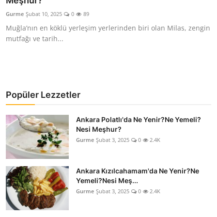
Meşhur?
Kalori & Diyet Rehberi
Gurme
Şubat 10, 2025
0
89
Muğla’nın en köklü yerleşim yerlerinden biri olan Milas, zengin
Mutfak Püf Noktaları & İpuçları
mutfağı ve tarih...
Mekan & Lezzet Rotaları
Temel Gıda ve Ürün Rehberleri
Popüler Lezzetler
İçecek Kültürü & Barista
Ankara Polatlı'da Ne Yenir?Ne Yemeli?
Yöresel Tarifler & Ev Yemekleri
Nesi Meşhur?
Gurme
Şubat 3, 2025
0
2.4K
Gıda Güvenliği & Sağlık
İçecek Kültürü & Rehberleri
Ankara Kızılcahamam'da Ne Yenir?Ne
Yemeli?Nesi Meş...
Popüler Kültür & Mutfak Tarihi
Gurme
Şubat 3, 2025
0
2.4K
Mutfak Temizliği & Pratik Bilgiler